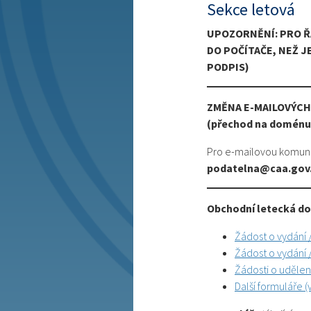
Sekce letová
UPOZORNĚNÍ: PRO Ř
DO POČÍTAČE, NEŽ 
PODPIS)
ZMĚNA E-MAILOVÝCH
(přechod na doménu 
Pro e-mailovou komuni
podatelna@caa.gov
Obchodní letecká do
Žádost o vydání 
Žádost o vydání 
Žádosti o udělen
Další formuláře (