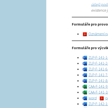
údajů podni
existence 
Formuláře pro prov
Oznámení po
Formuláře pro výcvi
ZLP-F-141-1
ZLP-F-141-2
ZLP-F-141-6
ZLP-F-141-7
ZLP-F-141-8-
CAA-F-141-9
CAA-F-141-1
word
p
ZLP-F-142-1