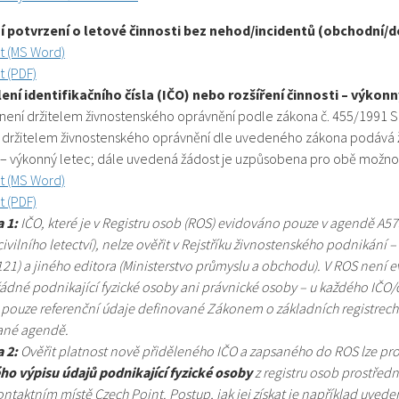
í potvrzení o letové činnosti bez nehod/incidentů (obchodní/d
t (MS Word)
 (PDF)
ení identifikačního čísla (IČO) nebo rozšíření činnosti – výkonn
t není držitelem živnostenského oprávnění podle zákona č. 455/1991 Sb
l držitelem živnostenského oprávnění dle uvedeného zákona podává
ti – výkonný letec; dále uvedená žádost je uzpůsobena pro obě možnos
t (MS Word)
 (PDF)
 1:
IČO, které je v Registru osob (ROS) evidováno pouze v agendě A57
ivilního letectví), nelze ověřit v Rejstříku živnostenského podnikání –
21) a jiného editora (Ministerstvo průmyslu a obchodu). V ROS není
žádné podnikající fyzické osoby ani právnické osoby – u každého IČO/
pouze referenční údaje definované Zákonem o základních registrech č
dané agendě.
 2:
Ověřit platnost nově přiděleného IČO a zapsaného do ROS lze pro
ho výpisu údajů podnikající fyzické osoby
z registru osob prostřed
ntaktním místě Czech Point. Postup, jak jej získat je například uvede