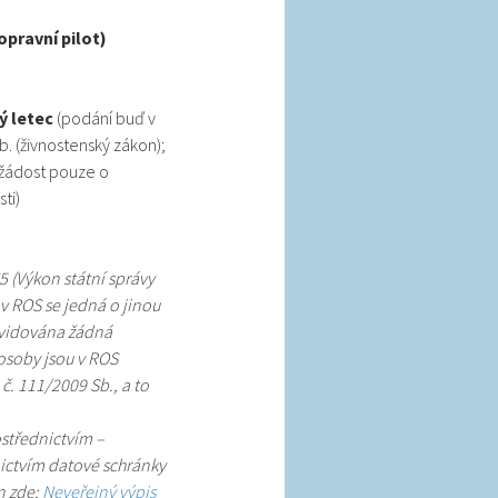
opravní pilot)
ý letec
(podání buď v
. (živnostenský zákon);
 žádost pouze o
ti)
5 (Výkon státní správy
 v ROS se jedná o jinou
 evidována žádná
osoby jsou v ROS
. 111/2009 Sb., a to
střednictvím –
nictvím datové schránky
n zde:
Neveřejný výpis