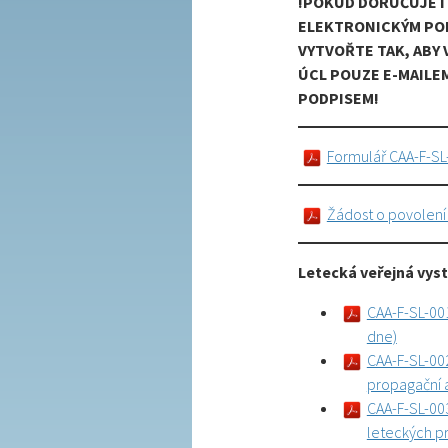
!POKUD DORUČUJETE
ELEKTRONICKÝM POD
VYTVOŘTE TAK, ABY 
ÚCL POUZE E-MAILE
PODPISEM!
Formulář CAA-F-SL
Žádost o povolení 
Letecká veřejná vys
CAA-F-SL-00
dne)
CAA-F-SL-002
propagační 
CAA-F-SL-00
leteckých p