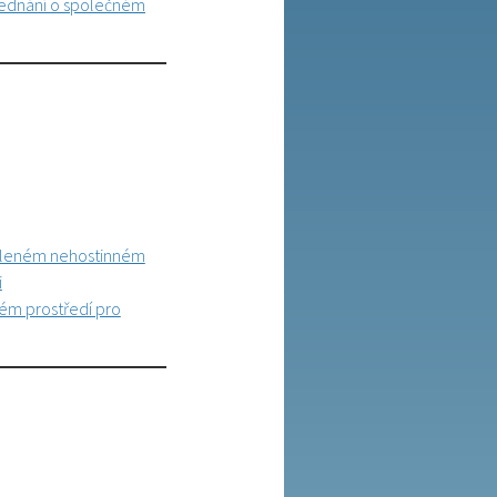
jednání o společném
sídleném nehostinném
i
ném prostředí pro