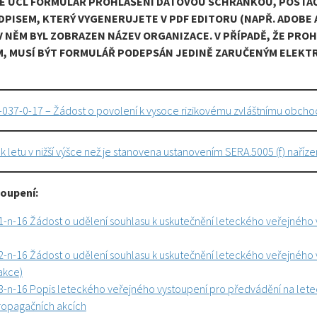
 ÚCL FORMULÁŘ PROHLÁŠENÍ DATOVOU SCHRÁNKOU, POSTAČÍ
PISEM, KTERÝ VYGENERUJETE V PDF EDITORU (NAPŘ. ADOBE 
V NĚM BYL ZOBRAZEN NÁZEV ORGANIZACE. V PŘÍPADĚ, ŽE PRO
M, MUSÍ BÝT FORMULÁŘ PODEPSÁN JEDINĚ ZARUČENÝM ELEK
-037-0-17 – Žádost o povolení k vysoce rizikovému zvláštnímu obch
k letu v nižší výšce než je stanovena ustanovením SERA.5005 (f) nařízen
toupení:
1-n-16 Žádost o udělení souhlasu k uskutečnění leteckého veřejného
-n-16 Žádost o udělení souhlasu k uskutečnění leteckého veřejného 
akce)
3-n-16 Popis leteckého veřejného vystoupení pro předvádění na let
ropagačních akcích