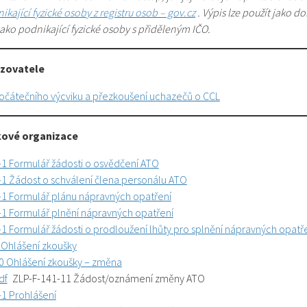
kající fyzické osoby z registru osob – gov.cz
. Výpis lze použít jako d
jako podnikající fyzické osoby s přiděleným IČO.
ozovatele
čátečního výcviku a přezkoušení uchazečů o CCL
kové organizace
-1 Formulář žádosti o osvědčení ATO
-1 Žádost o schválení člena personálu ATO
-1 Formulář plánu nápravných opatření
-1 Formulář plnění nápravných opatření
1 Formulář žádosti o prodloužení lhůty pro splnění nápravných opatř
 Ohlášení zkoušky
0 Ohlášení zkoušky – změna
df
ZLP-F-141-11 Žádost/oznámení změny ATO
-1 Prohlášení