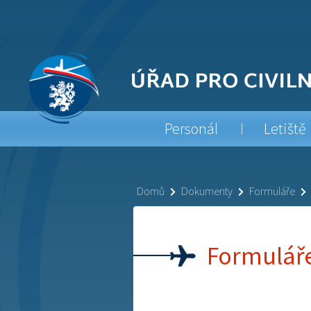
Personál
Letiště
Domů
Dokumenty
Formuláře
Formuláře