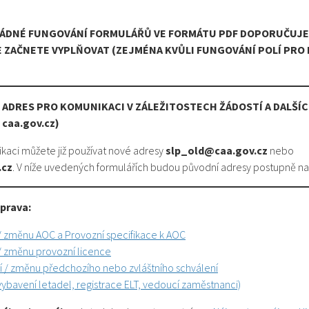
ÁDNÉ FUNGOVÁNÍ FORMULÁŘŮ VE FORMÁTU PDF DOPORUČUJE
JE ZAČNETE VYPLŇOVAT (ZEJMÉNA KVŮLI FUNGOVÁNÍ POLÍ PRO
 ADRES PRO KOMUNIKACI V ZÁLEŽITOSTECH ŽÁDOSTÍ A DALŠ
caa.gov.cz)
kaci můžete již používat nové adresy
slp_old@caa.gov.cz
nebo
.cz
. V níže uvedených formulářích budou původní adresy postupně n
prava:
/ změnu AOC a Provozní specifikace k AOC
/ změnu provozní licence
í / změnu předchozího nebo zvláštního schválení
vybavení letadel, registrace ELT, vedoucí zaměstnanci)