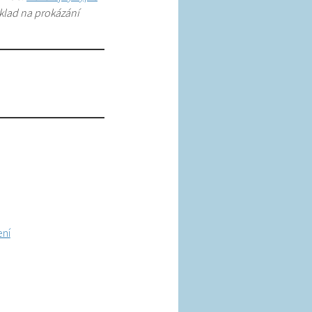
oklad na prokázání
ení