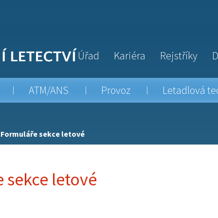
Úřad
Kariéra
Rejstříky
D
ATM/ANS
Provoz
Letadlová te
Formuláře sekce letové
 sekce letové