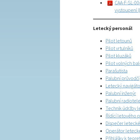
CAA-F-SL-00
vystoupení (
Letecký personál
Pilot letounů
Pilot vrtulníků
Pilot kluzáků
Pilot volných ba
Parašutista
Palubní průvodčí
Letecký navigáto
Palubní inženýr
Palubní radiotele
Technik údržby l
Řídící letového 
Dispečer leteck
Operátor letecké
Přihlášky k teor