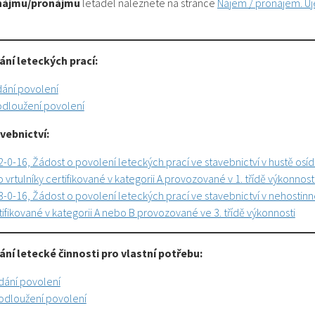
nájmu/pronájmu
letadel naleznete na stránce
Nájem / pronájem. U
ní leteckých prací:
dání povolení
odloužení povolení
vebnictví:
-0-16, Žádost o povolení leteckých prací ve stavebnictví v hustě o
o vrtulníky certifikované v kategorii A provozované v 1. třídě výkonnost
-0-16, Žádost o povolení leteckých prací ve stavebnictví v nehostin
rtifikované v kategorii A nebo B provozované ve 3. třídě výkonnosti
ní letecké činnosti pro vlastní potřebu:
dání povolení
odloužení povolení