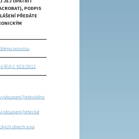
 JEJ OPATŘIT
ACROBAT), PODPIS
HLÁŠENÍ PŘEDÁTE
TRONICKÝM
odnímu provozu
í (EU) č. 923/2012
 vystoupení (leteckého
vystoupení (letecké
eckých dnech a na