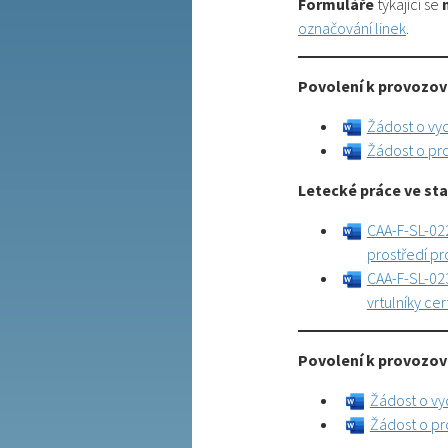
Formuláře
týkající se
označování linek
.
Povolení k provozová
Žádost o vy
Žádost o pr
Letecké práce ve sta
CAA-F-SL-022
prostředí pr
CAA-F-SL-023
vrtulníky ce
Povolení k provozová
Žádost o vy
Žádost o pr