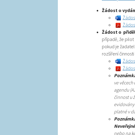
Žádost o vydán
Žádos
Žádost
Žádost o přiděl
případě, že pilo
pokud je žadate
rozšíření činnos
Žádos
Žádost
Poznámka
ve věcech c
agendu (A1
činnost u 
evidovány 
platné v 
Poznámka
Neveřejné
nebo na ko