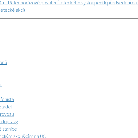
4-n-16 Jednorázové povolení leteckého vystoupení k předvedení n
letecké akci)
lónů
r
fonista
etadel
provozu
é dopravy
 stanice
etickým zkouškám na ÚCL