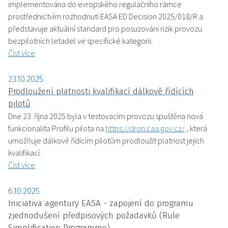
implementována do evropského regulačního rámce
prostřednictvím rozhodnutí EASA ED Decision 2025/018/R a
představuje aktuální standard pro posuzování rizik provozu
bezpilotních letadel ve specifické kategorii.
Číst více
23.10.2025
Prodloužení platnosti kvalifikací dálkově řídících
pilotů
Dne 23. října 2025 byla v testovacím provozu spuštěna nová
funkcionalita Profilu pilota na
https://dron.caa.gov.cz/
, která
umožňuje dálkově řídícím pilotům prodloužit platnost jejich
kvalifikací.
Číst více
6.10.2025
Iniciativa agentury EASA - zapojení do programu
zjednodušení předpisových požadavků (Rule
Simplification Programme)