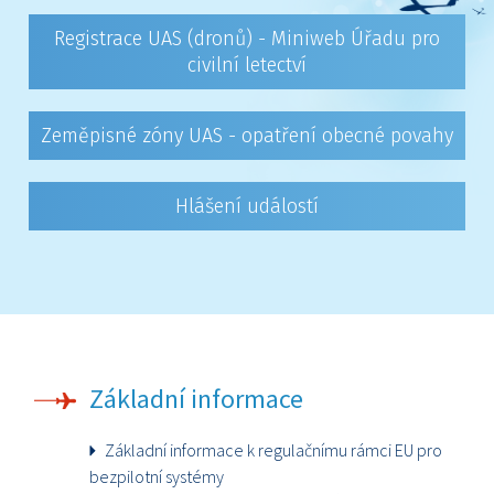
Registrace UAS (dronů) - Miniweb Úřadu pro
civilní letectví
Zeměpisné zóny UAS - opatření obecné povahy
Hlášení událostí
Základní informace
Základní informace k regulačnímu rámci EU pro
bezpilotní systémy