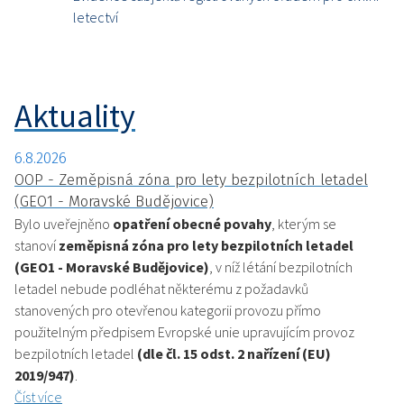
letectví
Aktuality
6.8.2026
OOP - Zeměpisná zóna pro lety bezpilotních letadel
(GEO1 - Moravské Budějovice)
Bylo uveřejněno
opatření obecné povahy
, kterým se
stanoví
zeměpisná zóna pro lety bezpilotních letadel
(GEO1 - Moravské Budějovice)
, v níž létání bezpilotních
letadel nebude podléhat některému z požadavků
stanovených pro otevřenou kategorii provozu přímo
použitelným předpisem Evropské unie upravujícím provoz
bezpilotních letadel
(dle čl. 15 odst. 2 nařízení (EU)
2019/947)
.
Číst více