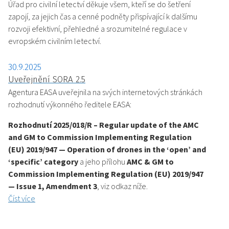
Úřad pro civilní letectví děkuje všem, kteří se do šetření
zapojí, za jejich čas a cenné podněty přispívající k dalšímu
rozvoji efektivní, přehledné a srozumitelné regulace v
evropském civilním letectví.
30.9.2025
Uveřejnění SORA 2.5
Agentura EASA uveřejnila na svých internetových stránkách
rozhodnutí výkonného ředitele EASA:
Rozhodnutí 2025/018/R – Regular update of the AMC
and GM to Commission Implementing Regulation
(EU) 2019/947 — Operation of drones in the ‘open’ and
‘specific’ category
a jeho přílohu
AMC & GM to
Commission Implementing Regulation (EU) 2019/947
— Issue 1, Amendment 3
, viz odkaz níže.
Číst více