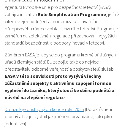
Agentura Evropské unie pro bezpečnost letectví (EASA)
zahájila iniciativu
Rule Simplification Programme
, jejímž
cílem je zjednodušení a modernizace stávajícího
předpisového rámce v oblasti civilního letectví. Program je
zaměřen na zefektivnění regulace při zachování nejvyšších
standardů bezpečnosti a podpory inovací v letectví.
Záměrem EASA je, aby se do programu kromě příslušných
úřadů členských států EU zapojilo také co nejvíce
představitelů odborné veřejnosti a poskytovatelů služeb.
EASA v této souvislosti proto vyzývá všechny
zúčastněné subjekty k aktivnímu zapojení formou
vyplnění dotazníku, který slouží ke sběru podnětů a
návrhů na zlepšení regulace
.
Dotazník je dostupný do konce roku 2025
(Dotazník není
dlouhý a lze jej vyplnit jak jménem organizace, tak i jako
jednotlivci).