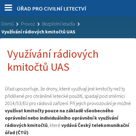
Domů
Provoz
Bezpilotní letadla
Využívání rádiových kmitočtů UAS
Využívání rádiových
kmitočtů UAS
Úřad upozorňuje, že drony, které využívají jiné kmitočty než ty
přidělené pro chráněné letecké použití, spadají pod směrnici
2014/53/EU pro rádiová zařízení. Při jejich provozování je možné
využívat kmitočty pouze na základě všeobecného
oprávnění nebo individuálního oprávnění k využívání
rádiových kmitočtů
, které
vydává Český telekomunikační
úřad (ČTÚ)
.