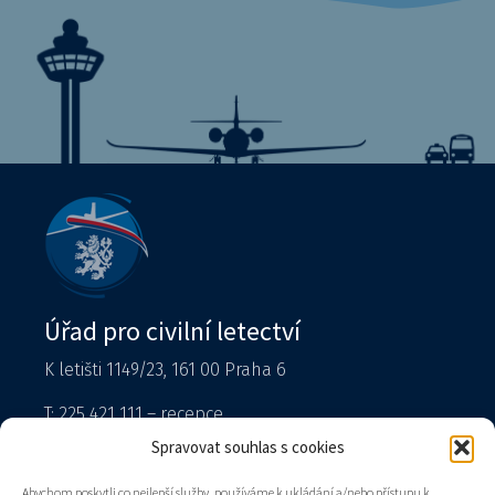
Úřad pro civilní letectví
K letišti 1149/23, 161 00 Praha 6
T: 225 421 111 – recepce
Tiskový mluvčí
Spravovat souhlas s cookies
podatelna@caa.gov.cz
Abychom poskytli co nejlepší služby, používáme k ukládání a/nebo přístupu k