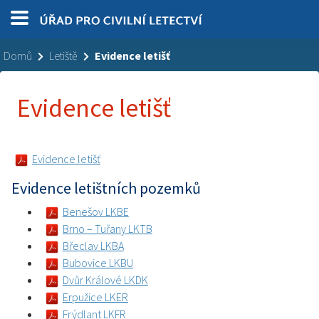
Domů
Letiště
Evidence letišť
Evidence letišť
Evidence letišť
Evidence letištních pozemků
Benešov LKBE
Brno – Tuřany LKTB
Břeclav LKBA
Bubovice LKBU
Dvůr Králové LKDK
Erpužice LKER
Frýdlant LKFR