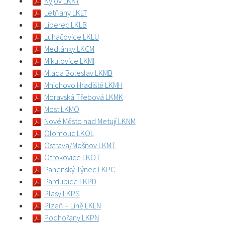
Kyjov LKKY
Letňany LKLT
Liberec LKLB
Luhačovice LKLU
Medlánky LKCM
Mikulovice LKMI
Mladá Boleslav LKMB
Mnichovo Hradiště LKMH
Moravská Třebová LKMK
Most LKMO
Nové Město nad Metují LKNM
Olomouc LKOL
Ostrava/Mošnov LKMT
Otrokovice LKOT
Panenský Týnec LKPC
Pardubice LKPD
Plasy LKPS
Plzeň – Líně LKLN
Podhořany LKPN