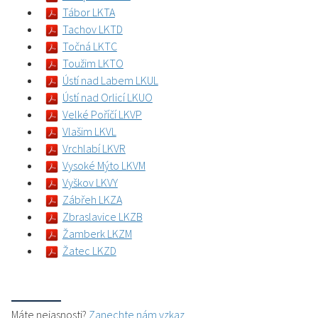
Tábor LKTA
Tachov LKTD
Točná LKTC
Toužim LKTO
Ústí nad Labem LKUL
Ústí nad Orlicí LKUO
Velké Poříčí LKVP
Vlašim LKVL
Vrchlabí LKVR
Vysoké Mýto LKVM
Vyškov LKVY
Zábřeh LKZA
Zbraslavice LKZB
Žamberk LKZM
Žatec LKZD
Máte nejasnosti?
Zanechte nám vzkaz