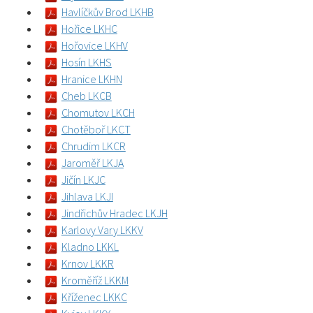
Havlíčkův Brod LKHB
Hořice LKHC
Hořovice LKHV
Hosín LKHS
Hranice LKHN
Cheb LKCB
Chomutov LKCH
Chotěboř LKCT
Chrudim LKCR
Jaroměř LKJA
Jičín LKJC
Jihlava LKJI
Jindřichův Hradec LKJH
Karlovy Vary LKKV
Kladno LKKL
Krnov LKKR
Kroměříž LKKM
Kříženec LKKC