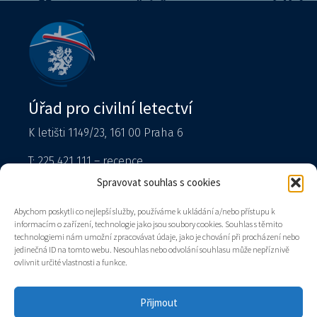
Úřad pro civilní letectví
K letišti 1149/23, 161 00 Praha 6
T: 225 421 111 – recepce
Tiskový mluvčí
Spravovat souhlas s cookies
podatelna@caa.gov.cz
Abychom poskytli co nejlepší služby, používáme k ukládání a/nebo přístupu k
informacím o zařízení, technologie jako jsou soubory cookies. Souhlas s těmito
Datová schránka: v8gaaz5
technologiemi nám umožní zpracovávat údaje, jako je chování při procházení nebo
jedinečná ID na tomto webu. Nesouhlas nebo odvolání souhlasu může nepříznivě
Úřad
ovlivnit určité vlastnosti a funkce.
Kontakty
Mapa stránek
Přijmout