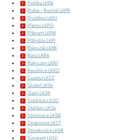
Polička LKPA
Praha – Ruzyně LKPR
Prostějov LKPJ
Přerov LKPO
Příbram LKPM
Přibyslav LKPI
Rakovník LKRK
Raná LKRA
Rokycany LKRY
Roudnice LKRO
Sazená LKSZ
Skuteč LKSK
Slaný LKSN
Soběslav LKSO
Staňkov LKSA
Stichovice LKSB
Strakonice LKST
Strunkovíce LKSR
Šumperk LKSU