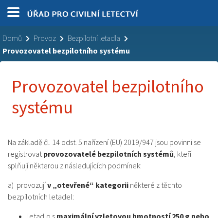
Domů
Provoz
Bezpilotní letadla
Provozovatel bezpilotního systému
Provozovatel bezpilotního
systému
Na základě čl. 14 odst. 5 nařízení (EU) 2019/947 jsou povinni se
registrovat
provozovatelé bezpilotních systémů
, kteří
splňují některou z následujících podmínek:
a) provozují
v „otevřené“ kategorii
některé z těchto
bezpilotních letadel:
letadlo s
maximální vzletovou hmotností 250 g nebo