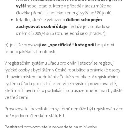
vyšší
nebo letadlo, které v případě nárazu může na
člověka přenést kinetickou energii vyšší než 80 joulů;
letadlo, které je vybaveno
čidlem schopným
zachycovat osobní údaje
, ledaže je v souladu se
směrnicí 2009/48/ES (tzn. nejedná se o „hračku“);
b) jestliže provozují
ve „specifické“ kategorii
bezpilotní
letadlo jakékoliv hmotnosti.
V registračním systému Úřadu pro civilní letectví se registrují
fyzické osoby s bydlištěm v České republice a právnické osoby
s hlavním místem podnikání v České republice. V registračním
systému Úřadu pro civilní letectví se registrují provozovatelé,
kteří mají hlavní místo podnikání, jsou usazeni nebo mají bydliště
ve třetí zemi.
Provozovatel bezpilotních systémů nemůže být registrován více
než v jednom členském státu EU.
Registraci provozovatele provedete na miniwebu