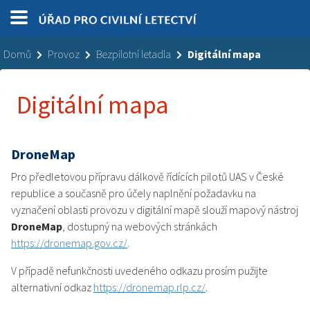
Domů
Provoz
Bezpilotní letadla
Digitální mapa
Digitální mapa
DroneMap
Pro předletovou přípravu dálkově řídících pilotů UAS v České
republice a současně pro účely naplnění požadavku na
vyznačení oblasti provozu v digitální mapě slouží mapový nástroj
DroneMap
, dostupný na webových stránkách
https://dronemap.gov.cz/
.
V případě nefunkčnosti uvedeného odkazu prosím pužijte
alternativní odkaz
https://dronemap.rlp.cz/
.