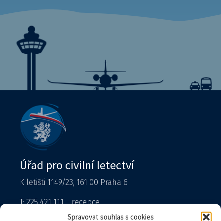
Úřad pro civilní letectví
K letišti 1149/23, 161 00 Praha 6
T: 225 421 111 – recepce
Tiskový mluvčí
Spravovat souhlas s cookies