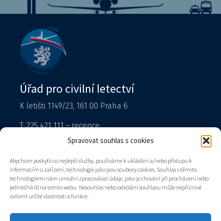
Úřad pro civilní letectví
K letišti 1149/23, 161 00 Praha 6
T: 225 421 111 – recepce
Tiskový mluvčí
Spravovat souhlas s cookies
podatelna@caa.gov.cz
Abychom poskytli co nejlepší služby, používáme k ukládání a/nebo přístupu k
informacím o zařízení, technologie jako jsou soubory cookies. Souhlas s těmito
Datová schránka: v8gaaz5
technologiemi nám umožní zpracovávat údaje, jako je chování při procházení nebo
jedinečná ID na tomto webu. Nesouhlas nebo odvolání souhlasu může nepříznivě
Úřad
ovlivnit určité vlastnosti a funkce.
Kontakty
Mapa stránek