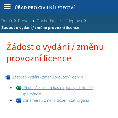
Domů
Provoz
Obchodní letecká doprava
Žádost o vydání / změnu provozní licence
Žádost o vydání / změnu
provozní licence
Žádost o vydání / změnu provozní licence
Příloha č. 4 a 5 – Inkasa a platby – letecké
společnosti
Oznámení o změně složení stat. orgánu