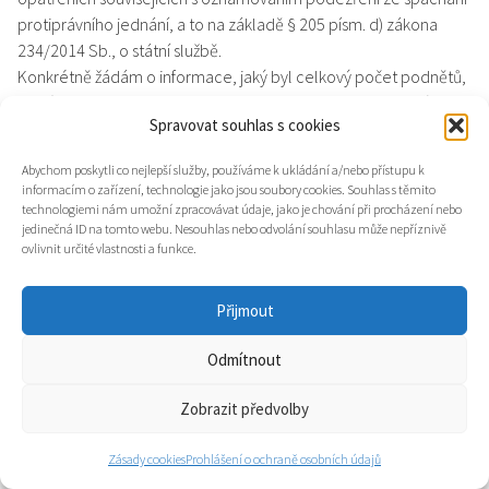
protiprávního jednání, a to na základě § 205 písm. d) zákona
234/2014 Sb., o státní službě.
Konkrétně žádám o informace, jaký byl celkový počet podnětů,
který prošetřovatel obdržel v roce 2016 a 2017 s doplněním,
Spravovat souhlas s cookies
kolík z těchto podnětů bylo anonymních. Dále prosím o
specifikaci počtu podnětů v uvedených letech, u nichž bylo
Abychom poskytli co nejlepší služby, používáme k ukládání a/nebo přístupu k
podezření z protiprávního jednání potvrzeno. Závěrem prosím o
informacím o zařízení, technologie jako jsou soubory cookies. Souhlas s těmito
doplnění informace, u kolika podnětů byla věc podle § 7 odst. 2
technologiemi nám umožní zpracovávat údaje, jako je chování při procházení nebo
jedinečná ID na tomto webu. Nesouhlas nebo odvolání souhlasu může nepříznivě
uvedeného nařízení poskytnuta orgánům činným v trestním
ovlivnit určité vlastnosti a funkce.
řízení nebo správnímu orgánu k dalšímu řízení.
V případě, že prošetřovatel řešil zvlášť složité případy (doba
Přijmout
vyřízení přes 20 dnů), žádám tímto o stručný anonymizovaný
popis povahy protiprávního jednání.
Odmítnout
Odpověď:
Zobrazit předvolby
Úřad v roce 2016 a 2017 neobdržel ani jeden podnět související
s oznamováním podezření ze spáchání protiprávního jednání.
Zásady cookies
Prohlášení o ochraně osobních údajů