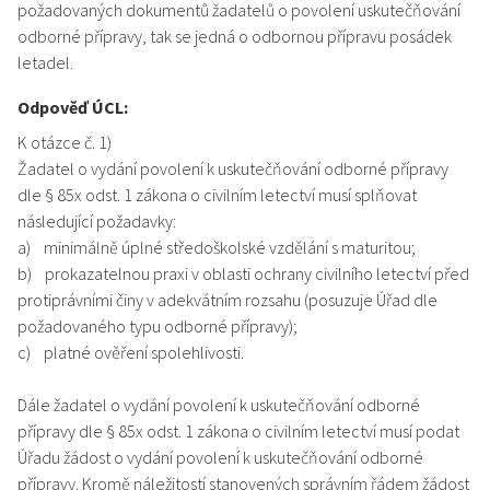
požadovaných dokumentů žadatelů o povolení uskutečňování
odborné přípravy, tak se jedná o odbornou přípravu posádek
letadel.
Odpověď ÚCL:
K otázce č. 1)
Žadatel o vydání povolení k uskutečňování odborné přípravy
dle § 85x odst. 1 zákona o civilním letectví musí splňovat
následující požadavky:
a) minimálně úplné středoškolské vzdělání s maturitou;
b) prokazatelnou praxi v oblasti ochrany civilního letectví před
protiprávními činy v adekvátním rozsahu (posuzuje Úřad dle
požadovaného typu odborné přípravy);
c) platné ověření spolehlivosti.
Dále žadatel o vydání povolení k uskutečňování odborné
přípravy dle § 85x odst. 1 zákona o civilním letectví musí podat
Úřadu žádost o vydání povolení k uskutečňování odborné
přípravy. Kromě náležitostí stanovených správním řádem žádost