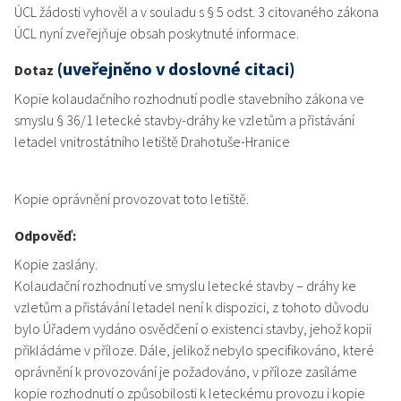
ÚCL žádosti vyhověl a v souladu s § 5 odst. 3 citovaného zákona
ÚCL nyní zveřejňuje obsah poskytnuté informace.
(uveřejněno v doslovné citaci)
Dotaz
Kopie kolaudačního rozhodnutí podle stavebního zákona ve
smyslu § 36/1 letecké stavby-dráhy ke vzletům a přistávání
letadel vnitrostátního letiště Drahotuše-Hranice
Kopie oprávnění provozovat toto letiště.
Odpověď:
Kopie zaslány.
Kolaudační rozhodnutí ve smyslu letecké stavby – dráhy ke
vzletům a přistávání letadel není k dispozici, z tohoto důvodu
bylo Úřadem vydáno osvědčení o existenci stavby, jehož kopii
přikládáme v příloze. Dále, jelikož nebylo specifikováno, které
oprávnění k provozování je požadováno, v příloze zasíláme
kopie rozhodnutí o způsobilosti k leteckému provozu i kopie