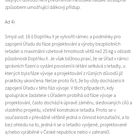
způsobem umožňující dálkový přístup.
Ad 4)
Smysl ust. 16 i) Doplňku X je vytvořit rámec a podmínky pro
zapojení Úřadu do fáze projektování a výroby bezpilotních
letadel o maximální vzletové hmotnosti větší než 25 kg v oblasti
působnosti Doplňku X. Je však běžnou praxí, že se Úřad v rámci
správních řízení o vydání povolení k létání setkává s letadly, u
kterých byla fáze vývoje a projektování z různých důvodů již
prakticky ukončena. Nelze proto říct, že by vždy docházelo k
zapojení Úřadu v této fázi vývoje. V těch případech, kdy
spolupráce žadatele s Úřadem probíhá od fáze vývoje a
projektování, často dochází k úpravě záměru, sledovaných cílů a
vlastního projektu, včetně konstrukce letadla. Proto se v
současnosti v převážné většině jedná o činnost konzultační, a to
bez ohledu na to, jedná-li se o letadlo vyvíjené, projektované
a/nebo vyráběné v České republice nebo v zahraničí.