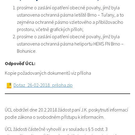
prosíme o zaslání opatření obecné povahy, jímž byla
ustanovena ochranná pásma letiště Brno – Tuřany, a to
zejména ochranné pásmo vzletového a přibližovacího
prostoru, včetně grafických příloh;
prosíme o zaslání opatření obecné povahy, jímž byla
ustanovena ochranná pásma heliportu HEMS FN Brno –
Bohunice.
Odpověď ÚCL:
Kopie požadovaných dokumentů viz příloha
Dotaz_26-02-2018_priloha.zip
ÚCL obdržel dne 20.2.2018 žádost paní J.K. poskytnutí informací
podle zákona o svobodném přístupu k informacím.
ÚCL žádosti částečně vyhověl a v souladu s § 5 odst. 3