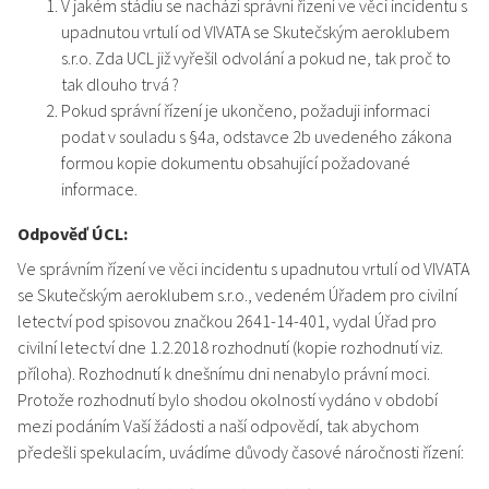
V jakém stádiu se nachází správní řízení ve věci incidentu s
upadnutou vrtulí od VIVATA se Skutečským aeroklubem
s.r.o. Zda UCL již vyřešil odvolání a pokud ne, tak proč to
tak dlouho trvá ?
Pokud správní řízení je ukončeno, požaduji informaci
podat v souladu s §4a, odstavce 2b uvedeného zákona
formou kopie dokumentu obsahující požadované
informace.
Odpověď ÚCL:
Ve správním řízení ve věci incidentu s upadnutou vrtulí od VIVATA
se Skutečským aeroklubem s.r.o., vedeném Úřadem pro civilní
letectví pod spisovou značkou 2641-14-401, vydal Úřad pro
civilní letectví dne 1.2.2018 rozhodnutí (kopie rozhodnutí viz.
příloha). Rozhodnutí k dnešnímu dni nenabylo právní moci.
Protože rozhodnutí bylo shodou okolností vydáno v období
mezi podáním Vaší žádosti a naší odpovědí, tak abychom
předešli spekulacím, uvádíme důvody časové náročnosti řízení: