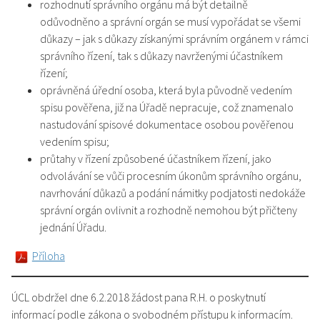
rozhodnutí správního orgánu má být detailně
odůvodněno a správní orgán se musí vypořádat se všemi
důkazy – jak s důkazy získanými správním orgánem v rámci
správního řízení, tak s důkazy navrženými účastníkem
řízení;
oprávněná úřední osoba, která byla původně vedením
spisu pověřena, již na Úřadě nepracuje, což znamenalo
nastudování spisové dokumentace osobou pověřenou
vedením spisu;
průtahy v řízení způsobené účastníkem řízení, jako
odvolávání se vůči procesním úkonům správního orgánu,
navrhování důkazů a podání námitky podjatosti nedokáže
správní orgán ovlivnit a rozhodně nemohou být přičteny
jednání Úřadu.
Příloha
ÚCL obdržel dne 6.2.2018 žádost pana R.H. o poskytnutí
informací podle zákona o svobodném přístupu k informacím.