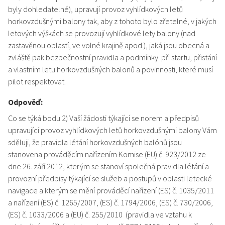
byly dohledatelné), upravují provoz vyhlídkových letů
horkovzdušnými balony tak, aby z tohoto bylo zřetelné, v jakých
letových výškách se provozují vyhlídkové lety balony (nad
zastavěnou oblastí, ve volné krajině apod.), jaká jsou obecná a
zvláště pak bezpečnostní pravidla a podmínky při startu, přistání
a vlastním letu horkovzdušných balonů a povinnosti, které musí
pilot respektovat.
Odpověď:
Co se týká bodu 2) Vaší žádosti týkající se norem a předpisů
upravující provoz vyhlídkových letů horkovzdušnými balony Vám
sděluji, že pravidla létání horkovzdušných balónů jsou
stanovena prováděcím nařízením Komise (EU) č. 923/2012 ze
dne 26. září 2012, kterým se stanoví společná pravidla létání a
provozní předpisy týkající se služeb a postupů v oblasti letecké
navigace a kterým se mění prováděcí nařízení (ES) č. 1035/2011
a nařízení (ES) č. 1265/2007, (ES) č. 1794/2006, (ES) č. 730/2006,
(ES) č. 1033/2006 a (EU) č. 255/2010 (pravidla ve vztahu k