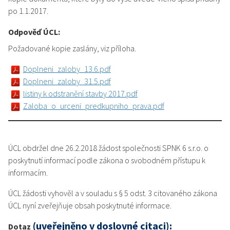
po 1.1.2017.
Odpověď ÚCL:
Požadované kopie zaslány, viz příloha.
Doplneni_zaloby_13.6.pdf
Doplneni_zaloby_31.5.pdf
listiny k odstranění stavby 2017.pdf
Zaloba_o_urceni_predkupniho_prava.pdf
ÚCL obdržel dne 26.2.2018 žádost společnosti SPNK 6 s.r.o. o
poskytnutí informací podle zákona o svobodném přístupu k
informacím.
ÚCL žádosti vyhověl a v souladu s § 5 odst. 3 citovaného zákona
ÚCL nyní zveřejňuje obsah poskytnuté informace.
(uveřejněno v doslovné citaci):
Dotaz