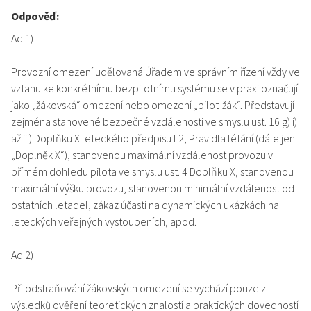
Odpověď:
Ad 1)
Provozní omezení udělovaná Úřadem ve správním řízení vždy ve
vztahu ke konkrétnímu bezpilotnímu systému se v praxi označují
jako „žákovská“ omezení nebo omezení „pilot-žák“. Představují
zejména stanovené bezpečné vzdálenosti ve smyslu ust. 16 g) i)
až iii) Doplňku X leteckého předpisu L2, Pravidla létání (dále jen
„Doplněk X“), stanovenou maximální vzdálenost provozu v
přímém dohledu pilota ve smyslu ust. 4 Doplňku X, stanovenou
maximální výšku provozu, stanovenou minimální vzdálenost od
ostatních letadel, zákaz účasti na dynamických ukázkách na
leteckých veřejných vystoupeních, apod.
Ad 2)
Při odstraňování žákovských omezení se vychází pouze z
výsledků ověření teoretických znalostí a praktických dovedností