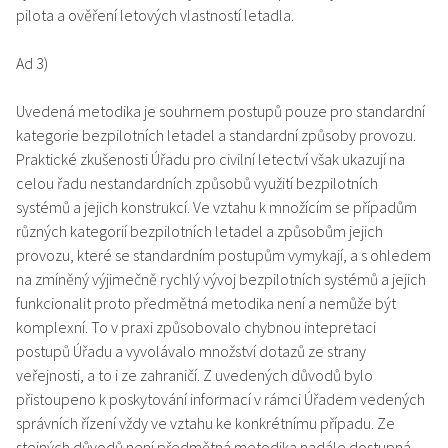
pilota a ověření letových vlastností letadla.
Ad 3)
Uvedená metodika je souhrnem postupů pouze pro standardní
kategorie bezpilotních letadel a standardní způsoby provozu.
Praktické zkušenosti Úřadu pro civilní letectví však ukazují na
celou řadu nestandardních způsobů využití bezpilotních
systémů a jejich konstrukcí. Ve vztahu k množícím se případům
různých kategorií bezpilotních letadel a způsobům jejich
provozu, které se standardním postupům vymykají, a s ohledem
na zmíněný výjimečně rychlý vývoj bezpilotních systémů a jejich
funkcionalit proto předmětná metodika není a nemůže být
komplexní. To v praxi způsobovalo chybnou intepretaci
postupů Úřadu a vyvolávalo množství dotazů ze strany
veřejnosti, a to i ze zahraničí. Z uvedených důvodů bylo
přistoupeno k poskytování informací v rámci Úřadem vedených
správních řízení vždy ve vztahu ke konkrétnímu případu. Ze
stejných důvodů není předmětná metodika nadále dostupná