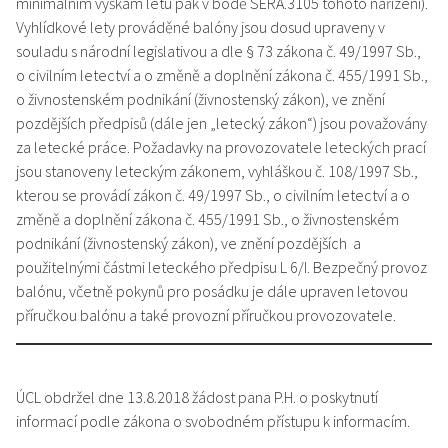
minimálním výškám letu pak v bodě SERA.3105 tohoto nařízení).
Vyhlídkové lety prováděné balóny jsou dosud upraveny v
souladu s národní legislativou a dle § 73 zákona č. 49/1997 Sb.,
o civilním letectví a o změně a doplnění zákona č. 455/1991 Sb.,
o živnostenském podnikání (živnostenský zákon), ve znění
pozdějších předpisů (dále jen „letecký zákon“) jsou považovány
za letecké práce. Požadavky na provozovatele leteckých prací
jsou stanoveny leteckým zákonem, vyhláškou č. 108/1997 Sb.,
kterou se provádí zákon č. 49/1997 Sb., o civilním letectví a o
změně a doplnění zákona č. 455/1991 Sb., o živnostenském
podnikání (živnostenský zákon), ve znění pozdějších a
použitelnými částmi leteckého předpisu L 6/I. Bezpečný provoz
balónu, včetně pokynů pro posádku je dále upraven letovou
příručkou balónu a také provozní příručkou provozovatele.
ÚCL obdržel dne 13.8.2018 žádost pana P.H. o poskytnutí
informací podle zákona o svobodném přístupu k informacím.