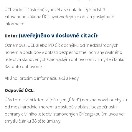
ÚCL žádosti částečně vyhověl a v souladu s § 5 odst. 3
citovaného zákona ÚCL nyní zveřejňuje obsah poskytnuté
informace.
(uveřejněno v doslovné citaci)
Dotaz
:
Oznamoval ÚCL alebo MD ČR odchýlku od medzinárodných
noriem a postupov v oblasti bezpečnostnej ochrany civilného
letectva stanovených Chicagským dohovorom v zmysle článku
38 tohto dohovoru?
Ak áno, prosím o informáciu akú a kedy
Odpověď ÚCL:
Úřad pro civilní letectví (dále jen „Úřad“) neoznamoval odchylku
od mezinárodních norem a postupů v oblasti bezpečnostní
ochrany civilního letectví stanovených Chicagskou úmluvou ve
smyslu článku 38 této úmluvy.