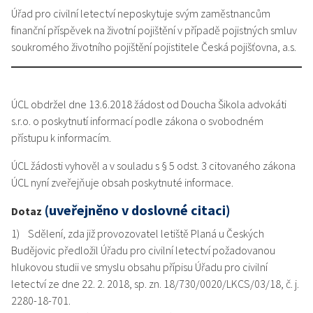
Úřad pro civilní letectví neposkytuje svým zaměstnancům
finanční příspěvek na životní pojištění v případě pojistných smluv
soukromého životního pojištění pojistitele Česká pojišťovna, a.s.
ÚCL obdržel dne 13.6.2018 žádost od Doucha Šikola advokáti
s.r.o. o poskytnutí informací podle zákona o svobodném
přístupu k informacím.
ÚCL žádosti vyhověl a v souladu s § 5 odst. 3 citovaného zákona
ÚCL nyní zveřejňuje obsah poskytnuté informace.
(uveřejněno v doslovné citaci)
Dotaz
1) Sdělení, zda již provozovatel letiště Planá u Českých
Budějovic předložil Úřadu pro civilní letectví požadovanou
hlukovou studii ve smyslu obsahu přípisu Úřadu pro civilní
letectví ze dne 22. 2. 2018, sp. zn. 18/730/0020/LKCS/03/18, č. j.
2280-18-701.