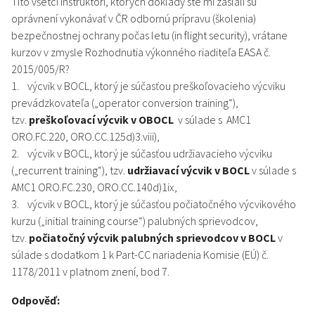
Títo všetci inštruktori, ktorých doklady ste mi zaslali sú
oprávnení vykonávať v ČR odbornú prípravu (školenia)
bezpečnostnej ochrany počas letu (in flight security), vrátane
kurzov v zmysle Rozhodnutia výkonného riaditeľa EASA č.
2015/005/R?
1. výcvik v BOCL, ktorý je súčasťou preškoľovacieho výcviku
prevádzkovateľa („operator conversion training“),
tzv.
preškoľovací výcvik v OBOCL
v súlade s AMC1
ORO.FC.220, ORO.CC.125d)3.viii),
2. výcvik v BOCL, ktorý je súčasťou udržiavacieho výcviku
(„recurrent training“), tzv.
udržiavací výcvik v BOCL
v súlade s
AMC1 ORO.FC.230, ORO.CC.140d)1ix,
3. výcvik v BOCL, ktorý je súčasťou počiatočného výcvikového
kurzu („initial training course“) palubných sprievodcov,
tzv.
počiatočný výcvik palubných sprievodcov v BOCL
v
súlade s dodatkom 1 k Part-CC nariadenia Komisie (EÚ) č.
1178/2011 v platnom znení, bod 7.
Odpověď: