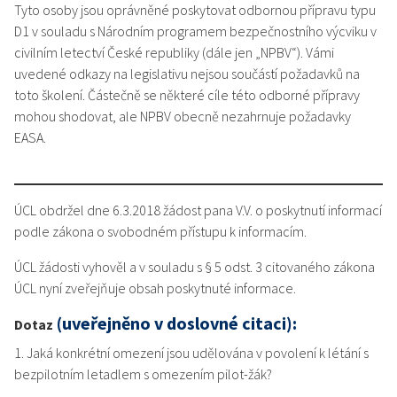
Tyto osoby jsou oprávněné poskytovat odbornou přípravu typu
D1 v souladu s Národním programem bezpečnostního výcviku v
civilním letectví České republiky (dále jen „NPBV“). Vámi
uvedené odkazy na legislativu nejsou součástí požadavků na
toto školení. Částečně se některé cíle této odborné přípravy
mohou shodovat, ale NPBV obecně nezahrnuje požadavky
EASA.
ÚCL obdržel dne 6.3.2018 žádost pana V.V. o poskytnutí informací
podle zákona o svobodném přístupu k informacím.
ÚCL žádosti vyhověl a v souladu s § 5 odst. 3 citovaného zákona
ÚCL nyní zveřejňuje obsah poskytnuté informace.
(uveřejněno v doslovné citaci):
Dotaz
1. Jaká konkrétní omezení jsou udělována v povolení k létání s
bezpilotním letadlem s omezením pilot-žák?