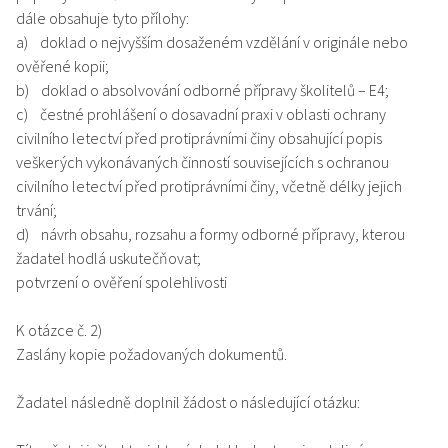
dále obsahuje tyto přílohy:
a) doklad o nejvyšším dosaženém vzdělání v originále nebo
ověřené kopii;
b) doklad o absolvování odborné přípravy školitelů – E4;
c) čestné prohlášení o dosavadní praxi v oblasti ochrany
civilního letectví před protiprávními činy obsahující popis
veškerých vykonávaných činností souvisejících s ochranou
civilního letectví před protiprávními činy, včetně délky jejich
trvání;
d) návrh obsahu, rozsahu a formy odborné přípravy, kterou
žadatel hodlá uskutečňovat;
potvrzení o ověření spolehlivosti
K otázce č. 2)
Zaslány kopie požadovaných dokumentů.
Žadatel následně doplnil žádost o následující otázku: