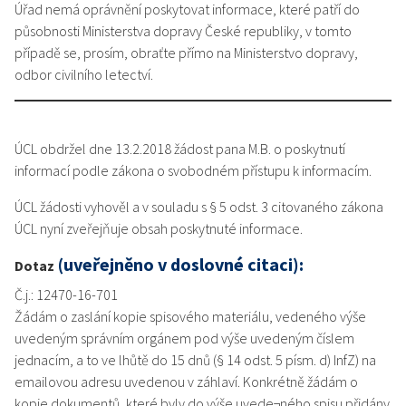
Úřad nemá oprávnění poskytovat informace, které patří do
působnosti Ministerstva dopravy České republiky, v tomto
případě se, prosím, obraťte přímo na Ministerstvo dopravy,
odbor civilního letectví.
ÚCL obdržel dne 13.2.2018 žádost pana M.B. o poskytnutí
informací podle zákona o svobodném přístupu k informacím.
ÚCL žádosti vyhověl a v souladu s § 5 odst. 3 citovaného zákona
ÚCL nyní zveřejňuje obsah poskytnuté informace.
(uveřejněno v doslovné citaci):
Dotaz
Č.j.: 12470-16-701
Žádám o zaslání kopie spisového materiálu, vedeného výše
uvedeným správním orgánem pod výše uvedeným číslem
jednacím, a to ve lhůtě do 15 dnů (§ 14 odst. 5 písm. d) InfZ) na
emailovou adresu uvedenou v záhlaví. Konkrétně žádám o
kopie dokumentů, které byly do výše uvede¬ného spisu přidány