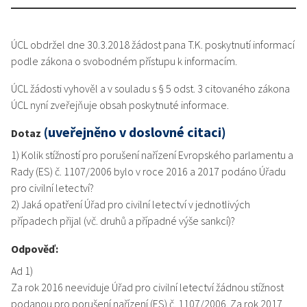
ÚCL obdržel dne 30.3.2018 žádost pana T.K. poskytnutí informací
podle zákona o svobodném přístupu k informacím.
ÚCL žádosti vyhověl a v souladu s § 5 odst. 3 citovaného zákona
ÚCL nyní zveřejňuje obsah poskytnuté informace.
(uveřejněno v doslovné citaci)
Dotaz
1) Kolik stížností pro porušení nařízení Evropského parlamentu a
Rady (ES) č. 1107/2006 bylo v roce 2016 a 2017 podáno Úřadu
pro civilní letectví?
2) Jaká opatření Úřad pro civilní letectví v jednotlivých
případech přijal (vč. druhů a případné výše sankcí)?
Odpověď:
Ad 1)
Za rok 2016 neeviduje Úřad pro civilní letectví žádnou stížnost
podanou pro porušení nařízení (ES) č. 1107/2006. Za rok 2017