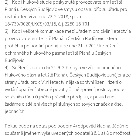
2) Kopii hlukové studie poskytnuté provozovatelem letiště
Planá u Českých Budějovic ve smyslu obsahu přípisu Úřadu pro
civilní letectví ze dne 22. 2. 2018, sp. zn.
18/730/0020/LKCS/03/18, č. j. 2280-18-701.
3) Kopii veškeré komunikace mezi Úřadem pro civilní letectví a
provozovatelem letiště Planá u Českých Budějovic, která
proběhla po podání podnětu ze dne 21. 9. 2017 ke zúžení
ochranného hlukového pásma letiště Planá u Českých
Budějovic
4) Sdělení, zda po dni 21. 9. 2017 byla ve věci ochranného
hlukového pásma letiště Planá u Českých Budějovic zahájena ze
strany Úřadu pro civilní letectví nějaká správní řízení, řízení o
vydání opatření obecné povahy či jiné správní postupy podle
správního řádu či jiného právního předpisu; a pokud ano,
žádáme o sdělení všech příslušných spisových značek a čísel
jednacích
Pokud bude na dotaz pod bodem 4) odpověď kladná, žádáme
současně jménem výše uvedených podatelů č. 1 až 8 o možnost