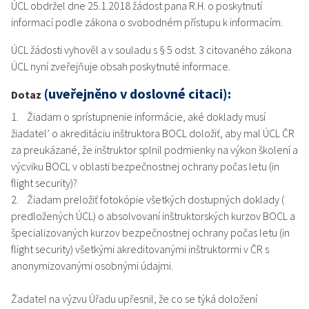
ÚCL obdržel dne 25.1.2018 žádost pana R.H. o poskytnutí
informací podle zákona o svobodném přístupu k informacím.
ÚCL žádosti vyhověl a v souladu s § 5 odst. 3 citovaného zákona
ÚCL nyní zveřejňuje obsah poskytnuté informace.
(uveřejněno v doslovné citaci):
Dotaz
1. Žiadam o sprístupnenie informácie, aké doklady musí
žiadatel’ o akreditáciu inštruktora BOCL doložiť, aby mal ÚCL ČR
za preukázané, že inštruktor splnil podmienky na výkon školení a
výcviku BOCL v oblasti bezpečnostnej ochrany počas letu (in
flight security)?
2. Žiadam preložiť fotokópie všetkých dostupných doklady (
predložených ÚCL) o absolvovaní inštruktorských kurzov BOCL a
špecializovaných kurzov bezpečnostnej ochrany počas letu (in
flight security) všetkými akreditovanými inštruktormi v ČR s
anonymizovanými osobnými údajmi.
Žadatel na výzvu Úřadu upřesnil, že co se týká doložení