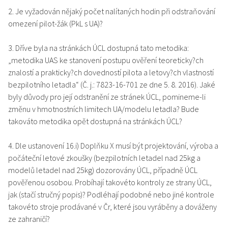
2. Je vyžadován nějaký počet nalítaných hodin při odstraňování
omezení pilot-žák (PkL s UA)?
3. Dříve byla na stránkách ÚCL dostupná tato metodika:
„metodika UAS ke stanovení postupu ověření teoreticky?ch
znalostí a prakticky?ch dovedností pilota a letovy?ch vlastností
bezpilotního letadla“ (Č. j.: 7823-16-701 ze dne 5. 8. 2016). Jaké
byly důvody pro její odstranění ze stránek ÚCL, pomineme-li
změnu v hmotnostních limitech UA/modelu letadla? Bude
takováto metodika opět dostupná na stránkách ÚCL?
4. Dle ustanovení 16.i) Doplňku X musí být projektování, výroba a
počáteční letové zkoušky (bezpilotních letadel nad 25kg a
modelů letadel nad 25kg) dozorovány ÚCL, případně ÚCL
pověřenou osobou. Probíhají takovéto kontroly ze strany ÚCL,
jak (stačí stručný popis)? Podléhají podobné nebo jiné kontrole
takovéto stroje prodávané v Čr, které jsou vyráběny a dováženy
ze zahraničí?