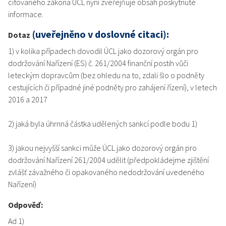
citovaného zákona ÚCL nyní zveřejňuje obsah poskytnuté
informace.
(uveřejněno v doslovné citaci):
Dotaz
1) v kolika případech dovodil ÚCL jako dozorový orgán pro
dodržování Nařízení (ES) č. 261/2004 finanční postih vůči
leteckým dopravcům (bez ohledu na to, zdali šlo o podněty
cestujících či případné jiné podněty pro zahájení řízení), v letech
2016 a 2017
2) jaká byla úhrnná částka udělených sankcí podle bodu 1)
3) jakou nejvyšší sankci může ÚCL jako dozorový orgán pro
dodržování Nařízení 261/2004 udělit (předpokládejme zjištění
zvlášť závažného či opakovaného nedodržování uvedeného
Nařízení)
Odpověď:
Ad 1)