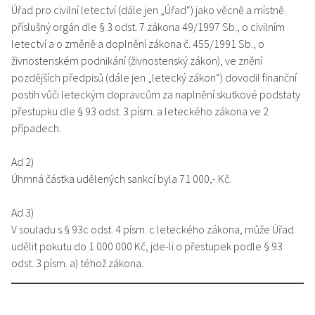
Úřad pro civilní letectví (dále jen „Úřad“) jako věcně a místně
příslušný orgán dle § 3 odst. 7 zákona 49/1997 Sb., o civilním
letectví a o změně a doplnění zákona č. 455/1991 Sb., o
živnostenském podnikání (živnostenský zákon), ve znění
pozdějších předpisů (dále jen „letecký zákon“) dovodil finanční
postih vůči leteckým dopravcům za naplnění skutkové podstaty
přestupku dle § 93 odst. 3 písm. a leteckého zákona ve 2
případech.
Ad 2)
Úhrnná částka udělených sankcí byla 71 000,- Kč.
Ad 3)
V souladu s § 93c odst. 4 písm. c leteckého zákona, může Úřad
udělit pokutu do 1 000 000 Kč, jde-li o přestupek podle § 93
odst. 3 písm. a) téhož zákona.