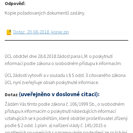
Odpověď:
Kopie požadovaných dokumentů zaslány.
Dotaz_20-08-2018_kopie.zip
ÚCL obdržel dne 28.8.2018 žádost pana L.M. o poskytnutí
informací podle zákona o svobodném přístupu k informacím.
ÚCL žádosti vyhověl a v souladu s § 5 odst. 3 citovaného zákona
ÚCL nyní zveřejňuje obsah poskytnuté informace.
(uveřejněno v doslovné citaci):
Dotaz
Žádám Vás tímto podle zákona č. 106/1999 Sb., o svobodném
přístupu k informacím o poskytnutí následujících informací
vztahujících se k podnětům, které obdržel prošetřovatel zřízený
podle § 2 odst. 1 písm. a) nařízení vlády č. 145/2015 o
opatřeních souvisejících s oznamováním podezření ze spáchání