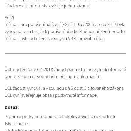
Úřad pro civilní letectví eviduje jednu stížnost.
Ad 2)
Stížnost pro porušení nařízení (ES) č. 1107/2006 z roku 2017 byla
vyhodnocena tak, že k porušení předmětného nařízení nedošlo.
Stížnost byla odložena ve smyslu § 43 správního řádu.
ÚCL obdržel dne 6.4.2018 žádost pana P.T. o poskytnutí informací
podle zákona o svobodném přístupu k informacím.
ÚCL žádosti vyhověl a v souladu s § 5 odst. 3 citovaného zákona
ÚCL nyní zveřejňuje obsah poskytnuté informace.
Dotaz:
Prosím o poskytnutí kopie jakéhokoli správního rozhodnutí
týkajícího se:
– letecké nehody letounu Cessna 350 Corvalis poznávací