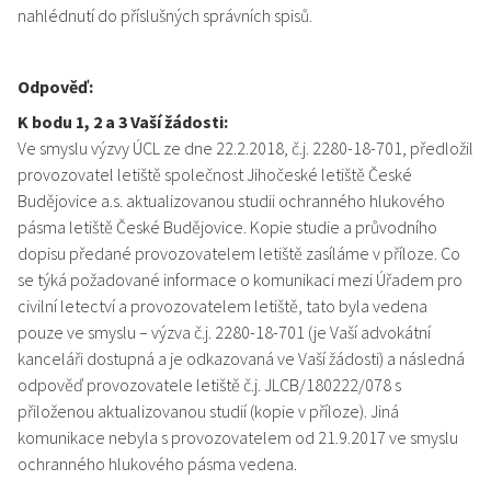
nahlédnutí do příslušných správních spisů.
Odpověď:
K bodu 1, 2 a 3 Vaší žádosti:
Ve smyslu výzvy ÚCL ze dne 22.2.2018, č.j. 2280-18-701, předložil
provozovatel letiště společnost Jihočeské letiště České
Budějovice a.s. aktualizovanou studii ochranného hlukového
pásma letiště České Budějovice. Kopie studie a průvodního
dopisu předané provozovatelem letiště zasíláme v příloze. Co
se týká požadované informace o komunikaci mezi Úřadem pro
civilní letectví a provozovatelem letiště, tato byla vedena
pouze ve smyslu – výzva č.j. 2280-18-701 (je Vaší advokátní
kanceláři dostupná a je odkazovaná ve Vaší žádosti) a následná
odpověď provozovatele letiště č.j. JLCB/180222/078 s
přiloženou aktualizovanou studií (kopie v příloze). Jiná
komunikace nebyla s provozovatelem od 21.9.2017 ve smyslu
ochranného hlukového pásma vedena.