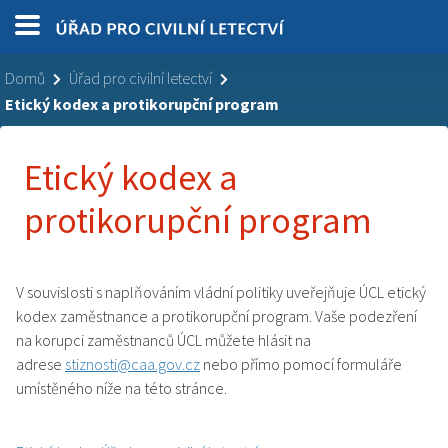
Domů
Úřad pro civilní letectví
Etický kodex a protikorupční program
Etický kodex a
protikorupční program
V souvislosti s naplňováním vládní politiky uveřejňuje ÚCL etický
kodex zaměstnance a protikorupční program. Vaše podezření
na korupci zaměstnanců ÚCL můžete hlásit na
adrese
stiznosti@caa.gov.cz
nebo přímo pomocí formuláře
umístěného níže na této stránce.