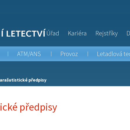
Úřad
Kariéra
Rejstříky
D
ATM/ANS
Provoz
Letadlová te
arašutistické předpisy
tické předpisy