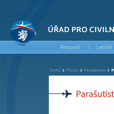
Personál
Letiště
Domů
Provoz
Parašutismus
P
Parašutis