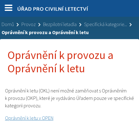
Domů
Provoz
Bezpilotní letadla
Specifická kategorie...
Oprávnění k provozu a Oprávnění k letu
Oprávnění k provozu a
Oprávnění k letu
Oprávnění k letu (OKL) není možné zaměňovat s Oprávněním
k provozu (OKP), které je vydáváno Úřadem pouze ve specifické
kategorii provozu.
Oprávnění k letu v OPEN