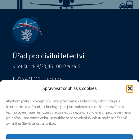
Úřad pro civilní letectví
K letišti 1149/23, 161 00 Praha 6
T: 225 421 111 – recepce
Tiskový mluvčí
Spravovat souhlas s cookies
podatelna@caa.gov.cz
Abychom poskytli co nejlepší služby, používáme k ukládání a/nebo přístupu k
informacím o zařízení, technologie jako jsou soubory cookies. Souhlas s těmito
Datová schránka: v8gaaz5
technologiemi nám umožní zpracovávat údaje, jako je chování při procházení nebo
jedinečná ID na tomto webu. Nesouhlas nebo odvolání souhlasu může nepříznivě
Úřad
ovlivnit určité vlastnosti a funkce.
Kontakty
Mapa stránek