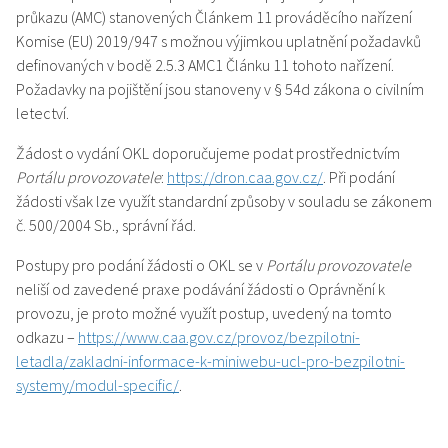
průkazu (AMC) stanovených Článkem 11 prováděcího nařízení
Komise (EU) 2019/947 s možnou výjimkou uplatnění požadavků
definovaných v bodě 2.5.3 AMC1 Článku 11 tohoto nařízení.
Požadavky na pojištění jsou stanoveny v § 54d zákona o civilním
letectví.
Žádost o vydání OKL doporučujeme podat prostřednictvím
Portálu provozovatele
:
https://dron.caa.gov.cz/
. Při podání
žádosti však lze využít standardní způsoby v souladu se zákonem
č. 500/2004 Sb., správní řád.
Postupy pro podání žádosti o OKL se v
Portálu provozovatele
neliší od zavedené praxe podávání žádosti o Oprávnění k
provozu, je proto možné využít postup, uvedený na tomto
odkazu –
https://www.caa.gov.cz/provoz/bezpilotni-
letadla/zakladni-informace-k-miniwebu-ucl-pro-bezpilotni-
systemy/modul-specific/
.