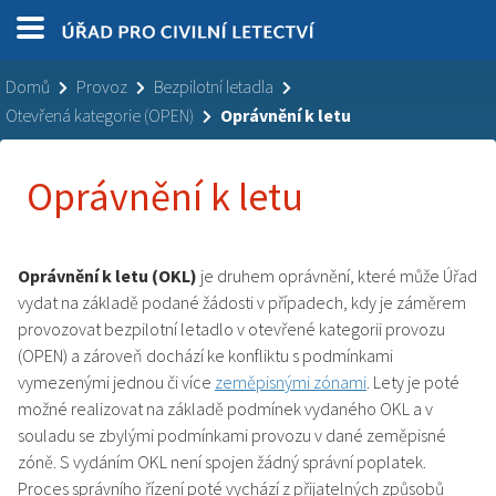
Domů
Provoz
Bezpilotní letadla
Otevřená kategorie (OPEN)
Oprávnění k letu
Oprávnění k letu
Oprávnění k letu (OKL)
je druhem oprávnění, které může Úřad
vydat na základě podané žádosti v případech, kdy je záměrem
provozovat bezpilotní letadlo v otevřené kategorii provozu
(OPEN) a zároveň dochází ke konfliktu s podmínkami
vymezenými jednou či více
zeměpisnými zónami
. Lety je poté
možné realizovat na základě podmínek vydaného OKL a v
souladu se zbylými podmínkami provozu v dané zeměpisné
zóně. S vydáním OKL není spojen žádný správní poplatek.
Proces správního řízení poté vychází z přijatelných způsobů