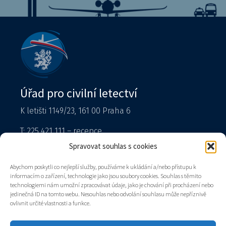
Úřad pro civilní letectví
K letišti 1149/23, 161 00 Praha 6
T: 225 421 111 – recepce
Tiskový mluvčí
Spravovat souhlas s cookies
podatelna@caa.gov.cz
Abychom poskytli co nejlepší služby, používáme k ukládání a/nebo přístupu k
informacím o zařízení, technologie jako jsou soubory cookies. Souhlas s těmito
Datová schránka: v8gaaz5
technologiemi nám umožní zpracovávat údaje, jako je chování při procházení nebo
jedinečná ID na tomto webu. Nesouhlas nebo odvolání souhlasu může nepříznivě
Úřad
ovlivnit určité vlastnosti a funkce.
Kontakty