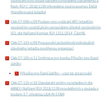
osvědčení bylo podle Nařízení Evropského parlamentu a
Rady (EU) č. 2018/1139 převedeno pod pravomoc EASA
(transferovaná letadla)
CAA-ST-098-n/09 Postupy pro vydávání ARC letadlům
nezávislým osvědčujícím personálem úředně oprávněným
ÚCL dle Nařízení Komise (EU) 1321/2014, Část ML
CAA-ST-103-n/09 Posuzování způsobilosti individuálně
stavěného letadla pověřenou organizací
CAA-ST-105-n/11 Směrnice pro tvorbu Příručky pro řízení
údržby
Příručka pro řízení údržby – vzor ke zpracování
CAA-ST-115-n/16 Standardní změny na letadlech dle
ANNEX I Nařízení (EU) 2018/1139 prováděných v souladu s
bodem 3.7. předpisu L8/A (N-STAN)