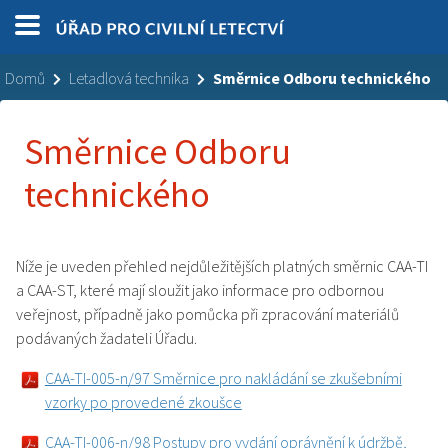
Domů
Letadlová technika
Směrnice Odboru technického
Směrnice Odboru
technického
Níže je uveden přehled nejdůležitějších platných směrnic CAA-TI
a CAA-ST, které mají sloužit jako informace pro odbornou
veřejnost, případně jako pomůcka při zpracování materiálů
podávaných žadateli Úřadu.
CAA-TI-005-n/97 Směrnice pro nakládání se zkušebními
vzorky po provedené zkoušce
CAA-TI-006-n/98 Postupy pro vydání oprávnění k údržbě,