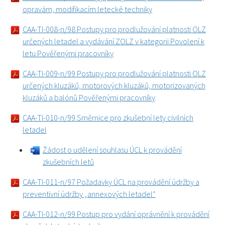
opravám, modifikacím letecké techniky
CAA-TI-008-n/98 Postupy pro prodlužování platnosti OLZ
určených letadel a vydávání ZOLZ v kategorii Povolení k
letu Pověřenými pracovníky
CAA-TI-009-n/99 Postupy pro prodlužování platnosti OLZ
určených kluzáků, motorových kluzáků, motorizovaných
kluzáků a balónů Pověřenými pracovníky
CAA-TI-010-n/99 Směrnice pro zkušební lety civilních
letadel
Žádost o udělení souhlasu ÚCL k provádění
zkušebních letů
CAA-TI-011-n/97 Požadavky ÚCL na provádění údržby a
preventivní údržby „annexových letadel“
CAA-TI-012-n/99 Postup pro vydání oprávnění k provádění