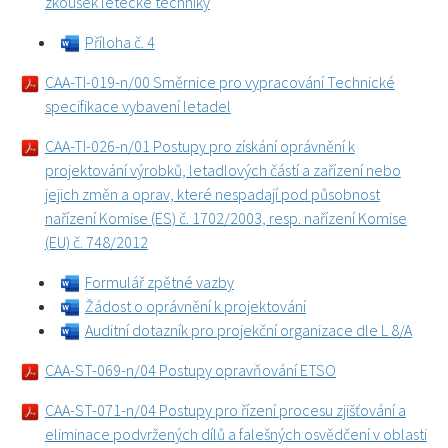
zkoušek letecké techniky
Příloha č. 4
CAA-TI-019-n/00 Směrnice pro vypracování Technické
specifikace vybavení letadel
CAA-TI-026-n/01 Postupy pro získání oprávnění k
projektování výrobků, letadlových částí a zařízení nebo
jejich změn a oprav, které nespadají pod působnost
nařízení Komise (ES) č. 1702/2003, resp. nařízení Komise
(EU) č. 748/2012
Formulář zpětné vazby
Žádost o oprávnění k projektování
Auditní dotazník pro projekční organizace dle L 8/A
CAA-ST-069-n/04 Postupy opravňování ETSO
CAA-ST-071-n/04 Postupy pro řízení procesu zjišťování a
eliminace podvržených dílů a falešných osvědčení v oblasti