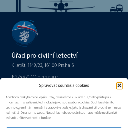
Úřad pro civilní letectví
K letišti 1149/23, 161 00 Praha 6
T: 225 421 111 – recepce
Tiskový mluvčí
Spravovat souhlas s cookies
podatelna@caa.gov.cz
Abychom poskytli co nejlepší služby, používáme k ukládání a/nebo přístupu k
informacím o zařízení, technologie jako jsou soubory cookies. Souhlas s těmito
Datová schránka: v8gaaz5
technologiemi nám umožní zpracovávat údaje, jako je chování při procházení nebo
jedinečná ID na tomto webu. Nesouhlas nebo odvolání souhlasu může nepříznivě
Úřad
ovlivnit určité vlastnosti a funkce.
Kontakty