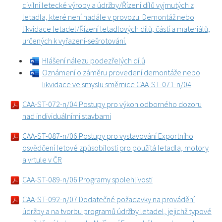
civilní letecké výroby a údržby/Řízení dílů vyjmutých z
letadla, které není nadále v provozu. Demontáž nebo
likvidace letadel/Řízení letadlových dílů, částí a materiálů,
určených k vyřazení-sešrotování.
Hlášení nálezu podezřelých dílů
Oznámení o záměru provedení demontáže nebo
likvidace ve smyslu směrnice CAA-ST-071-n/04
CAA-ST-072-n/04 Postupy pro výkon odborného dozoru
nad individuálními stavbami
CAA-ST-087-n/06 Postupy pro vystavování Exportního
osvědčení letové způsobilosti pro použitá letadla, motory
a vrtule v ČR
CAA-ST-089-n/06 Programy spolehlivosti
CAA-ST-092-n/07 Dodatečné požadavky na provádění
údržby a na tvorbu programů údržby letadel, jejichž typové