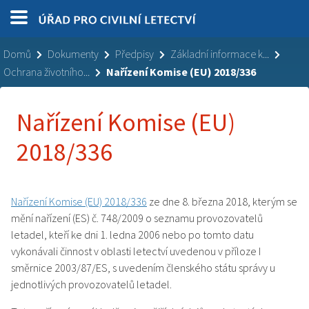
Domů
Dokumenty
Předpisy
Základní informace k...
Ochrana životního...
Nařízení Komise (EU) 2018/336
Nařízení Komise (EU)
2018/336
Nařízení Komise (EU) 2018/336
ze dne 8. března 2018, kterým se
mění nařízení (ES) č. 748/2009 o seznamu provozovatelů
letadel, kteří ke dni 1. ledna 2006 nebo po tomto datu
vykonávali činnost v oblasti letectví uvedenou v příloze I
směrnice 2003/87/ES, s uvedením členského státu správy u
jednotlivých provozovatelů letadel .