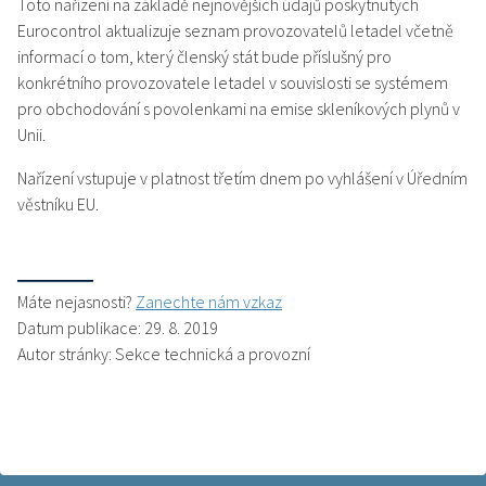
Toto nařízení na základě nejnovějších údajů poskytnutých
Eurocontrol aktualizuje seznam provozovatelů letadel včetně
informací o tom, který členský stát bude příslušný pro
konkrétního provozovatele letadel v souvislosti se systémem
pro obchodování s povolenkami na emise skleníkových plynů v
Unii.
Nařízení vstupuje v platnost třetím dnem po vyhlášení v Úředním
věstníku EU.
Máte nejasnosti?
Zanechte nám vzkaz
Datum publikace: 29. 8. 2019
Autor stránky: Sekce technická a provozní