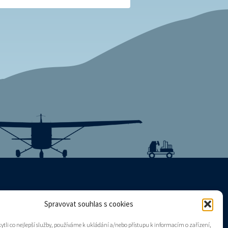
Spravovat souhlas s cookies
Mapa stránek
tli co nejlepší služby, používáme k ukládání a/nebo přístupu k informacím o zařízení,