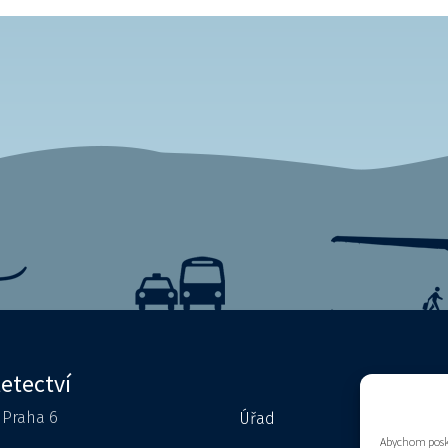
letectví
0 Praha 6
Úřad
Kontakty
Abychom posky