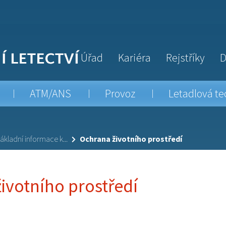
Úřad
Kariéra
Rejstříky
D
ATM/ANS
Provoz
Letadlová te
ákladní informace k...
Ochrana životního prostředí
ivotního prostředí