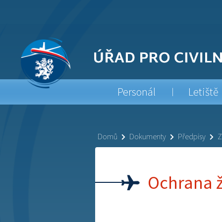
Personál
Letiště
Domů
Dokumenty
Předpisy
Z
Ochrana ž