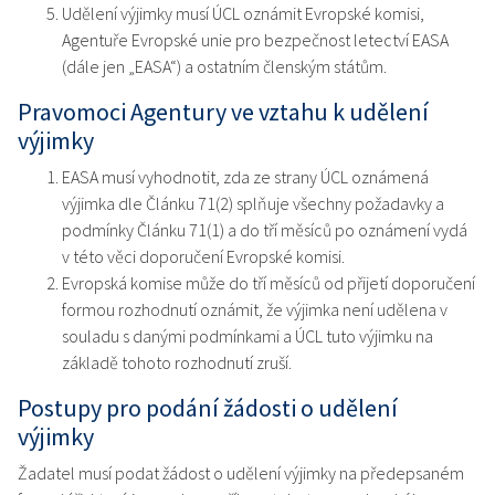
Udělení výjimky musí ÚCL oznámit Evropské komisi,
Agentuře Evropské unie pro bezpečnost letectví EASA
(dále jen „EASA“) a ostatním členským státům.
Pravomoci Agentury ve vztahu k udělení
výjimky
EASA musí vyhodnotit, zda ze strany ÚCL oznámená
výjimka dle Článku 71(2) splňuje všechny požadavky a
podmínky Článku 71(1) a do tří měsíců po oznámení vydá
v této věci doporučení Evropské komisi.
Evropská komise může do tří měsíců od přijetí doporučení
formou rozhodnutí oznámit, že výjimka není udělena v
souladu s danými podmínkami a ÚCL tuto výjimku na
základě tohoto rozhodnutí zruší.
Postupy pro podání žádosti o udělení
výjimky
Žadatel musí podat žádost o udělení výjimky na předepsaném