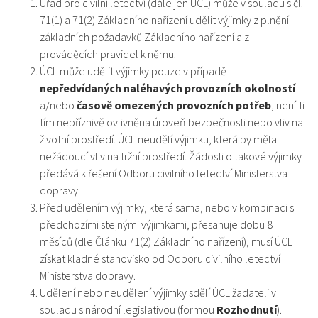
Úřad pro civilní letectví (dále jen ÚCL) může v souladu s čl.
71(1) a 71(2) Základního nařízení udělit výjimky z plnění
základních požadavků Základního nařízení a z
prováděcích pravidel k němu.
ÚCL může udělit výjimky pouze v případě
nepředvídaných naléhavých provozních okolností
a/nebo
časově omezených provozních potřeb
, není-li
tím nepříznivě ovlivněna úroveň bezpečnosti nebo vliv na
životní prostředí. ÚCL neudělí výjimku, která by měla
nežádoucí vliv na tržní prostředí. Žádosti o takové výjimky
předává k řešení Odboru civilního letectví Ministerstva
dopravy.
Před udělením výjimky, která sama, nebo v kombinaci s
předchozími stejnými výjimkami, přesahuje dobu 8
měsíců (dle Článku 71(2) Základního nařízení), musí ÚCL
získat kladné stanovisko od Odboru civilního letectví
Ministerstva dopravy.
Udělení nebo neudělení výjimky sdělí ÚCL žadateli v
souladu s národní legislativou (formou
Rozhodnutí
).