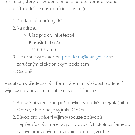
formuláři, který je uveden v příloze tohoto poradenského
materiálu jedním z následujících postupů:
Do datové schránky ÚCL.
Na adresu:
Úřad pro civilní letectví
K letišti 1149/23
161 00 Praha 6
Elektronicky na adresu
podatelna@caa.gov.cz
se
zaručeným elektronickým podpisem.
Osobně.
V souladu s předepsaným formulářem musí žádost o udělení
výjimky obsahovat minimálně následující údaje:
Konkrétní specifikaci požadavku evropského regulačního
rámce, z kterého je výjimka žádána.
Důvod pro udělení výjimky (pouze z důvodů
nepředvídaných naléhavých provozních okolností a/nebo
časově omezených provozních potřeb), včetně