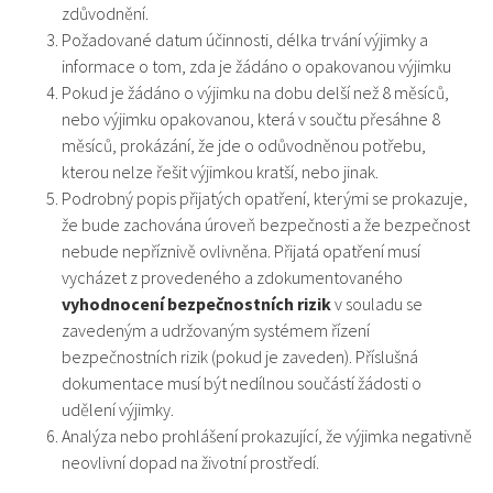
zdůvodnění.
Požadované datum účinnosti, délka trvání výjimky a
informace o tom, zda je žádáno o opakovanou výjimku
Pokud je žádáno o výjimku na dobu delší než 8 měsíců,
nebo výjimku opakovanou, která v součtu přesáhne 8
měsíců, prokázání, že jde o odůvodněnou potřebu,
kterou nelze řešit výjimkou kratší, nebo jinak.
Podrobný popis přijatých opatření, kterými se prokazuje,
že bude zachována úroveň bezpečnosti a že bezpečnost
nebude nepříznivě ovlivněna. Přijatá opatření musí
vycházet z provedeného a zdokumentovaného
vyhodnocení bezpečnostních rizik
v souladu se
zavedeným a udržovaným systémem řízení
bezpečnostních rizik (pokud je zaveden). Příslušná
dokumentace musí být nedílnou součástí žádosti o
udělení výjimky.
Analýza nebo prohlášení prokazující, že výjimka negativně
neovlivní dopad na životní prostředí.