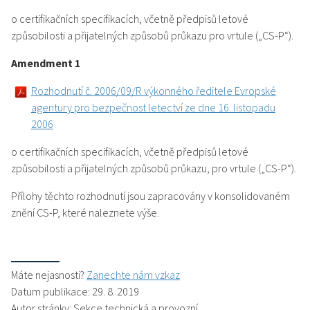
o certifikačních specifikacích, včetně předpisů letové
způsobilosti a přijatelných způsobů průkazu pro vrtule („CS-P“).
Amendment 1
Rozhodnutí č. 2006/09/R výkonného ředitele Evropské
agentury pro bezpečnost letectví ze dne 16. listopadu
2006
o certifikačních specifikacích, včetně předpisů letové
způsobilosti a přijatelných způsobů průkazu, pro vrtule („CS-P“).
Přílohy těchto rozhodnutí jsou zapracovány v konsolidovaném
znění CS-P, které naleznete výše.
Máte nejasnosti?
Zanechte nám vzkaz
Datum publikace: 29. 8. 2019
Autor stránky: Sekce technická a provozní