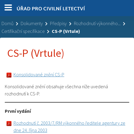
Domů
Dokumenty
Předpisy
Rozhodnutí výkonného...
Certifikační specifikace
CS-P (Vrtule)
CS-P (Vrtule)
Konsolidované znění CS-P
Konsolidované znění obsahuje všechna níže uvedená
rozhodnutí k CS-P.
První vydání
Rozhodnutí č. 2003/7/RM výkonného ředitele agentury ze
dne 24. října 2003