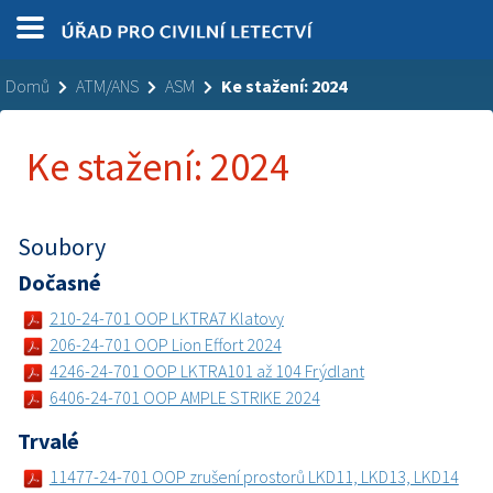
Domů
ATM/ANS
ASM
Ke stažení: 2024
Ke stažení: 2024
Soubory
Dočasné
210-24-701 OOP LKTRA7 Klatovy
206-24-701 OOP Lion Effort 2024
4246-24-701 OOP LKTRA101 až 104 Frýdlant
6406-24-701 OOP AMPLE STRIKE 2024
Trvalé
11477-24-701 OOP zrušení prostorů LKD11, LKD13, LKD14