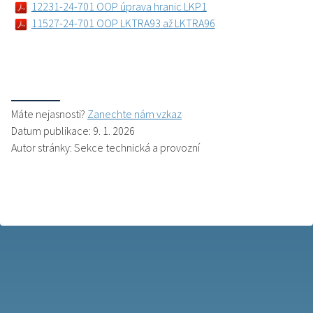
12231-24-701 OOP úprava hranic LKP1
11527-24-701 OOP LKTRA93 až LKTRA96
Máte nejasnosti?
Zanechte nám vzkaz
Datum publikace: 9. 1. 2026
Autor stránky: Sekce technická a provozní