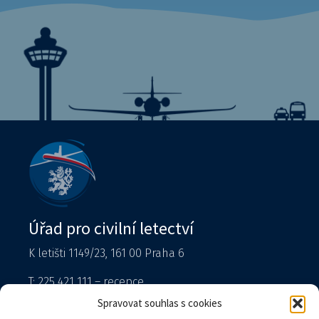
Úřad pro civilní letectví
K letišti 1149/23, 161 00 Praha 6
T: 225 421 111 – recepce
Tiskový mluvčí
Spravovat souhlas s cookies