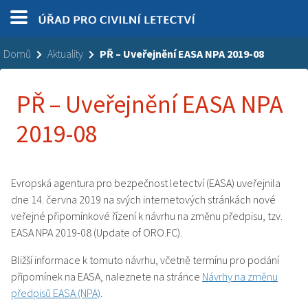
Domů
Aktuality
PŘ – Uveřejnění EASA NPA 2019-08
PŘ – Uveřejnění EASA NPA
2019-08
Evropská agentura pro bezpečnost letectví (EASA) uveřejnila
dne 14. června 2019 na svých internetových stránkách nové
veřejné připomínkové řízení k návrhu na změnu předpisu, tzv.
EASA NPA 2019-08 (Update of ORO.FC ).
Bližší informace k tomuto návrhu, včetně termínu pro podání
připomínek na EASA, naleznete na stránce
Návrhy na změnu
předpisů EASA (NPA)
.