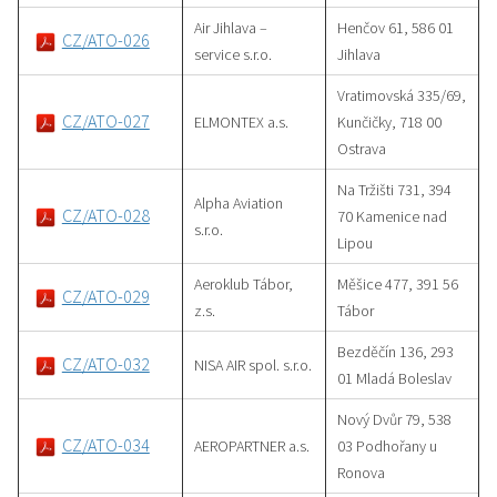
Air Jihlava –
Henčov 61, 586 01
CZ/ATO-026
service s.r.o.
Jihlava
Vratimovská 335/69,
CZ/ATO-027
ELMONTEX a.s.
Kunčičky, 718 00
Ostrava
Na Tržišti 731, 394
Alpha Aviation
CZ/ATO-028
70 Kamenice nad
s.r.o.
Lipou
Aeroklub Tábor,
Měšice 477, 391 56
CZ/ATO-029
z.s.
Tábor
Bezděčín 136, 293
CZ/ATO-032
NISA AIR spol. s.r.o.
01 Mladá Boleslav
Nový Dvůr 79, 538
CZ/ATO-034
AEROPARTNER a.s.
03 Podhořany u
Ronova