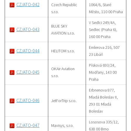
CZ/ATO-042
Czech Republic
1064/6, Staré
s.r.o.
Město, 110 00 Praha
V Sedlci 249/4A,
BLUE SKY
CZ/ATO-043
Sedlec (Praha 6),
AVIATION s.r.o.
160 00 Praha
Emlerova 216, 507
CZ/ATO-044
HELITOM s.r.o.
23 Libáň
Písková 693/24,
OKAir Aviation
CZ/ATO-045
Modřany, 143 00
s.r.o.
Praha
Erbnenova 877,
Mladá Boleslav II,
CZ/ATO-046
JetForTrip s.r.o.
293 01 Mladá
Boleslav
Lososova 335/12,
CZ/ATO-047
Mavisys, s.r.o.
638 00 Brno