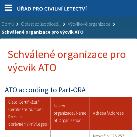
Domů
Oblast způsobilosti...
Výcvikové organizace
Schválené organizace pro výcvik ATO
Schválené organizace pro
výcvik ATO
ATO according to Part-ORA
Číslo Certifikátu/
Název
Certificate Number
organizace/Name
Adresa/Address
Rozsah
of Organisation
oprávnění/Privileges
Nesvačily 126,257