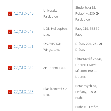
Studentská 95,
Univerzita
CZ/ATO-048
Polabiny, 530 09
Pardubice
Pardubice
LION Helicopters
Ráby 119, 533 52
CZ/ATO-049
s.r.o.
Ráby
OK AVIATION
Drásov 201, 261 01
CZ/ATO-051
Wings, s.r.o.
Drásov
Chrastavská 263/8,
Liberec II-Nové
CZ/ATO-052
Air Bohemia a.s.
Městom 460 01
Liberec
Beranových 65,
Blanik Aircraft CZ
CZ/ATO-053
Letňany, 199 00
s.r.o.
Praha
Praha 6 – Letiště,