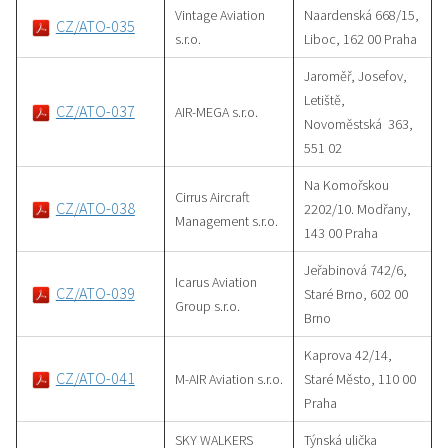
Vintage Aviation
Naardenská 668/15,
CZ/ATO-035
s.r.o.
Liboc, 162 00 Praha
Jaroměř, Josefov,
Letiště,
CZ/ATO-037
AIR-MEGA s.r.o.
Novoměstská 363,
551 02
Na Komořskou
Cirrus Aircraft
CZ/ATO-038
2202/10. Modřany,
Management s.r.o.
143 00 Praha
Jeřabinová 742/6,
Icarus Aviation
CZ/ATO-039
Staré Brno, 602 00
Group s.r.o.
Brno
Kaprova 42/14,
CZ/ATO-041
M-AIR Aviation s.r.o.
Staré Město, 110 00
Praha
SKY WALKERS
Týnská ulička