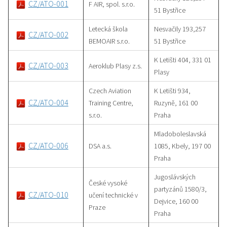
CZ/ATO-001
F AIR, spol. s.r.o.
51 Bystřice
Letecká škola
Nesvačily 193,257
CZ/ATO-002
BEMOAIR s.r.o.
51 Bystřice
K Letišti 404, 331 01
CZ/ATO-003
Aeroklub Plasy z.s.
Plasy
Czech Aviation
K Letišti 934,
CZ/ATO-004
Training Centre,
Ruzyně, 161 00
s.r.o.
Praha
Mladoboleslavská
CZ/ATO-006
DSA a.s.
1085, Kbely, 197 00
Praha
Jugoslávských
České vysoké
partyzánů 1580/3,
CZ/ATO-010
učení technické v
Dejvice, 160 00
Praze
Praha