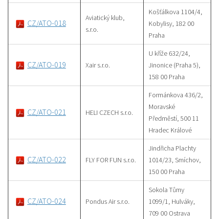
Košťálkova 1104/4,
Aviatický klub,
CZ/ATO-018
Kobylisy, 182 00
s.r.o.
Praha
U kříže 632/24,
CZ/ATO-019
Xair s.r.o.
Jinonice (Praha 5),
158 00 Praha
Formánkova 436/2,
Moravské
CZ/ATO-021
HELI CZECH s.r.o.
Předměstí, 500 11
Hradec Králové
Jindřicha Plachty
CZ/ATO-022
FLY FOR FUN s.r.o.
1014/23, Smíchov,
150 00 Praha
Sokola Tůmy
CZ/ATO-024
Pondus Air s.r.o.
1099/1, Hulváky,
709 00 Ostrava