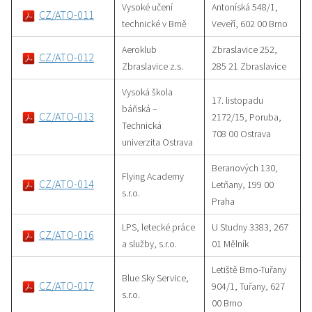
Vysoké učení
Antoníská 548/1,
CZ/ATO-011
technické v Brně
Veveří, 602 00 Brno
Aeroklub
Zbraslavice 252,
CZ/ATO-012
Zbraslavice z.s.
285 21 Zbraslavice
Vysoká škola
17. listopadu
báňská –
CZ/ATO-013
2172/15, Poruba,
Technická
708 00 Ostrava
univerzita Ostrava
Beranových 130,
Flying Academy
CZ/ATO-014
Letňany, 199 00
s.r.o.
Praha
LPS, letecké práce
U Studny 3383, 267
CZ/ATO-016
a služby, s.r.o.
01 Mělník
Letiště Brno-Tuřany
Blue Sky Service,
CZ/ATO-017
904/1, Tuřany, 627
s.r.o.
00 Brno