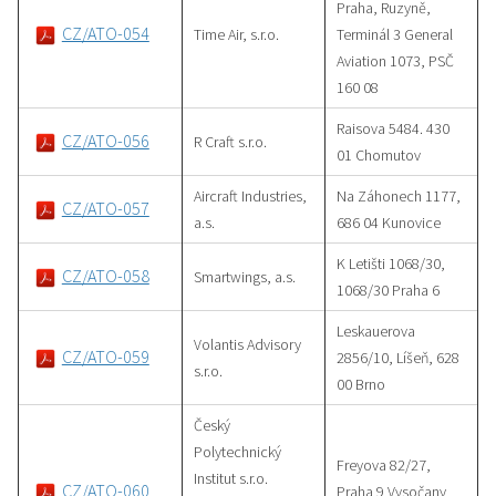
Praha, Ruzyně,
CZ/ATO-054
Time Air, s.r.o.
Terminál 3 General
Aviation 1073, PSČ
160 08
Raisova 5484. 430
CZ/ATO-056
R Craft s.r.o.
01 Chomutov
Aircraft Industries,
Na Záhonech 1177,
CZ/ATO-057
a.s.
686 04 Kunovice
K Letišti 1068/30,
CZ/ATO-058
Smartwings, a.s.
1068/30 Praha 6
Leskauerova
Volantis Advisory
CZ/ATO-059
2856/10, Líšeň, 628
s.r.o.
00 Brno
Český
Polytechnický
Freyova 82/27,
Institut s.r.o.
CZ/ATO-060
Praha 9 Vysočany