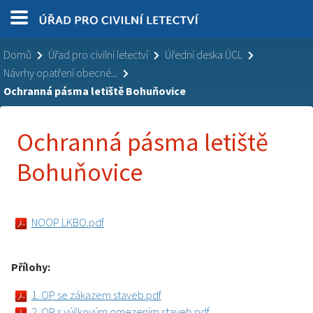
Domů
Úřad pro civilní letectví
Úřední deska ÚCL
Návrhy opatření obecné...
Ochranná pásma letiště Bohuňovice
Ochranná pásma letiště
Bohuňovice
NOOP LKBO.pdf
Přílohy:
1. OP se zákazem staveb.pdf
2. OP s výškovým omezením staveb.pdf