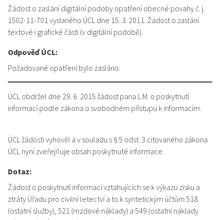
Žádost o zaslání digitální podoby opatření obecné povahy č. j.
1502-11-701 vydaného ÚCL dne 15. 3. 2011. Žádost o zaslání
textové i grafické části (v digitální podobě).
Odpověď ÚCL:
Požadované opatření bylo zasláno.
ÚCL obdržel dne 29. 6. 2015 žádost pana L.M. o poskytnutí
informací podle zákona o svobodném přístupu k informacím.
ÚCL žádosti vyhověl a v souladu s § 5 odst. 3 citovaného zákona
ÚCL nyní zveřejňuje obsah poskytnuté informace.
Dotaz:
Žádost o poskytnutí informací vztahujících se k výkazu zisku a
ztráty Úřadu pro civilní letectví a to k syntetickým účtům 518
(ostatní služby), 521 (mzdové náklady) a 549 (ostatní náklady