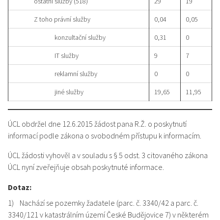
ostatní služby (518)
29
19
Z toho právní služby
0,04
0,05
konzultační služby
0,31
0
IT služby
9
7
reklamní služby
0
0
jiné služby
19,65
11,95
ÚCL obdržel dne 12.6.2015 žádost pana R.Ž. o poskytnutí
informací podle zákona o svobodném přístupu k informacím.
ÚCL žádosti vyhověl a v souladu s § 5 odst. 3 citovaného zákona
ÚCL nyní zveřejňuje obsah poskytnuté informace.
Dotaz:
1) Nachází se pozemky žadatele (parc. č. 3340/42 a parc. č.
3340/121 v katastrálním území České Budějovice 7) v některém