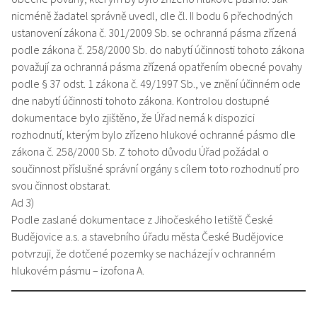
nicméně žadatel správně uvedl, dle čl. II bodu 6 přechodných
ustanovení zákona č. 301/2009 Sb. se ochranná pásma zřízená
podle zákona č. 258/2000 Sb. do nabytí účinnosti tohoto zákona
považují za ochranná pásma zřízená opatřením obecné povahy
podle § 37 odst. 1 zákona č. 49/1997 Sb., ve znění účinném ode
dne nabytí účinnosti tohoto zákona. Kontrolou dostupné
dokumentace bylo zjištěno, že Úřad nemá k dispozici
rozhodnutí, kterým bylo zřízeno hlukové ochranné pásmo dle
zákona č. 258/2000 Sb. Z tohoto důvodu Úřad požádal o
součinnost příslušné správní orgány s cílem toto rozhodnutí pro
svou činnost obstarat.
Ad 3)
Podle zaslané dokumentace z Jihočeského letiště České
Budějovice a.s. a stavebního úřadu města České Budějovice
potvrzuji, že dotčené pozemky se nacházejí v ochranném
hlukovém pásmu – izofona A.