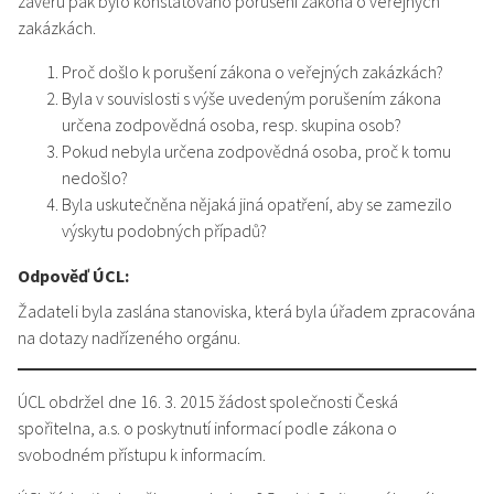
závěru pak bylo konstatováno porušení zákona o veřejných
zakázkách.
Proč došlo k porušení zákona o veřejných zakázkách?
Byla v souvislosti s výše uvedeným porušením zákona
určena zodpovědná osoba, resp. skupina osob?
Pokud nebyla určena zodpovědná osoba, proč k tomu
nedošlo?
Byla uskutečněna nějaká jiná opatření, aby se zamezilo
výskytu podobných případů?
Odpověď ÚCL:
Žadateli byla zaslána stanoviska, která byla úřadem zpracována
na dotazy nadřízeného orgánu.
ÚCL obdržel dne 16. 3. 2015 žádost společnosti Česká
spořitelna, a.s. o poskytnutí informací podle zákona o
svobodném přístupu k informacím.