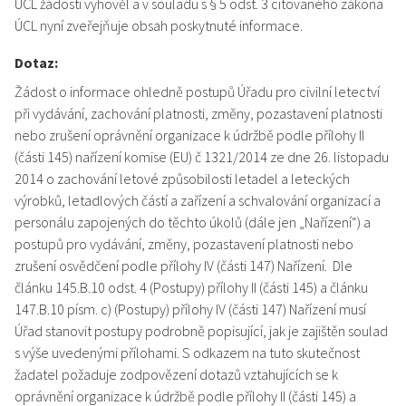
ÚCL žádosti vyhověl a v souladu s § 5 odst. 3 citovaného zákona
ÚCL nyní zveřejňuje obsah poskytnuté informace.
Dotaz:
Žádost o informace ohledně postupů Úřadu pro civilní letectví
při vydávání, zachování platnosti, změny, pozastavení platnosti
nebo zrušení oprávnění organizace k údržbě podle přílohy II
(části 145) nařízení komise (EU) č 1321/2014 ze dne 26. listopadu
2014 o zachování letové způsobilosti letadel a leteckých
výrobků, letadlových částí a zařízení a schvalování organizací a
personálu zapojených do těchto úkolů (dále jen „Nařízení“) a
postupů pro vydávání, změny, pozastavení platnosti nebo
zrušení osvědčení podle přílohy IV (části 147) Nařízení. Dle
článku 145.B.10 odst. 4 (Postupy) přílohy II (části 145) a článku
147.B.10 písm. c) (Postupy) přílohy IV (části 147) Nařízení musí
Úřad stanovit postupy podrobně popisující, jak je zajištěn soulad
s výše uvedenými přílohami. S odkazem na tuto skutečnost
žadatel požaduje zodpovězení dotazů vztahujících se k
oprávnění organizace k údržbě podle přílohy II (části 145) a