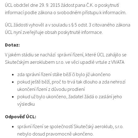
ÚCL obdržel dne 29. 9. 2015 žádost pana Č.K. o poskytnutí
informací podle zákona o svobodném přístupu k informacím.
ÚCL žádosti vyhověl a v souladu s § 5 odst. 3 citovaného zákona
ÚCL nyní zveřejňuje obsah poskytnuté informace.
Dotaz:
V jakém stádiu se nachází správní řízení, které ÚCL zahájilo se
Skutečským aeroklubem s.r.o. ve věci upadlé vrtule z VIVATA
zda správní řízení stále běží či bylo již ukončeno
pokud ještě běží, proč to trvá tak dlouho a zda nehrozí
ukončení řízení z důvodu prodlení
pokud už bylo ukončeno, žadatel žádá o zaslání jeho
výsledku
Odpověď ÚCL:
správní řízení se společností Skutečský aeroklub, s.r.o.
nebylo dosud pravomocně ukončeno.