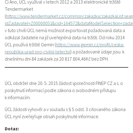
C) Ano, ÚCL využíval v letech 2012 a 2013 elektronické tržiště
Tendermarket
(
https://www.tendermarket.cz/common/zakazka/zakazkaList.sea
idZadavatel=Z00000051&cid=164572&dataModelSelection=zadav
v tuto chvíli ÚCL nemá možnost exportovat požadovaná data a
odkázal žadatele na již uveřejněná data na tržišti. Od roku 2014
ÚCL používá tržiště Gemin (
https://www.gemin.cz/profil/ceska-
republika-urad-pro-civilni-letectvi
) a požadované údaje jsou k
dnešnímu dni 84 zakázek za 20 817 804,46Kč bez DPH.
ÚCL obdržel dne 20. 5. 2015 žádost společnosti FINEP CZ a.s. o
poskytnutí informací podle zákona o svobodném přístupu
k informacím.
ÚCL žádosti vyhověl a v souladu s § 5 odst. 3 citovaného zákona
ÚCL nyní zveřejňuje obsah poskytnuté informace.
Dotaz: