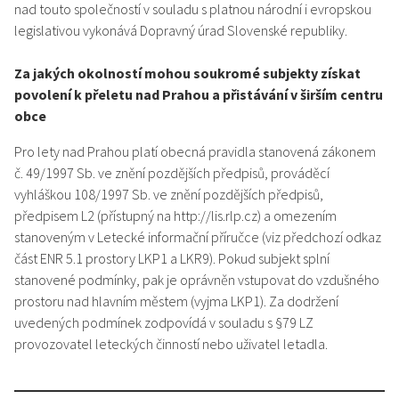
nad touto společností v souladu s platnou národní i evropskou
legislativou vykonává Dopravný úrad Slovenské republiky.
Za jakých okolností mohou soukromé subjekty získat
povolení k přeletu nad Prahou a přistávání v širším centru
obce
Pro lety nad Prahou platí obecná pravidla stanovená zákonem
č. 49/1997 Sb. ve znění pozdějších předpisů, prováděcí
vyhláškou 108/1997 Sb. ve znění pozdějších předpisů,
předpisem L2 (přístupný na http://lis.rlp.cz) a omezením
stanoveným v Letecké informační příručce (viz předchozí odkaz
část ENR 5.1 prostory LKP1 a LKR9). Pokud subjekt splní
stanovené podmínky, pak je oprávněn vstupovat do vzdušného
prostoru nad hlavním městem (vyjma LKP1). Za dodržení
uvedených podmínek zodpovídá v souladu s §79 LZ
provozovatel leteckých činností nebo uživatel letadla.