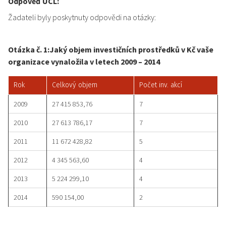
Odpověď ÚCL:
Žadateli byly poskytnuty odpovědi na otázky:
Otázka č. 1:
Jaký objem investičních prostředků v Kč vaše
organizace vynaložila v letech 2009 – 2014
Rok
Celkový objem
Počet inv. akcí
2009
27 415 853,76
7
2010
27 613 786,17
7
2011
11 672 428,82
5
2012
4 345 563,60
4
2013
5 224 299,10
4
2014
590 154,00
2