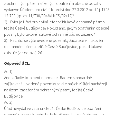
z ochranných pásem zřízených opatřením obecné povahy
vydaným Úřadem pro civilní letectví dne 27.3.2012 pod č.j. 1705-
12-701 (sp. zn. 11/730/0048/LKCS/02/12)?
2) Eviduje Úřad pro civilní letectví hlukové ochranné pásmo
letiště České Budějovice? Pokud ano, jakým opatřením obecné
povahy bylo takové hlukové ochranné pásmo zřízeno?
3) Nachází se výše uvedené pozemky žadatele v hlukovém
ochranném pásmu letiště České Budějovice, pokud takové
existuje (viz dotaz č. 2)?
Odpověď ÚCL:
Ad 1)
Ano, ačkoliv toto není informace Úřadem standardně
zajišťovaná, uvedené pozemky se dle našich zjištění nacházejí
na území zasaženém ochrannými pásmy letiště České
Budějovice.
Ad 2)
Úřad nevydal ve vztahu k letišti České Budějovice opatření
obecné povahy, kterým by bylo zřízeno hlukové pásmo. Jak