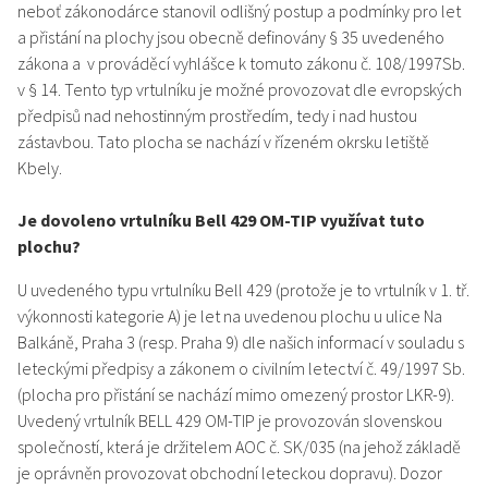
neboť zákonodárce stanovil odlišný postup a podmínky pro let
a přistání na plochy jsou obecně definovány § 35 uvedeného
zákona a v prováděcí vyhlášce k tomuto zákonu č. 108/1997Sb.
v § 14. Tento typ vrtulníku je možné provozovat dle evropských
předpisů nad nehostinným prostředím, tedy i nad hustou
zástavbou. Tato plocha se nachází v řízeném okrsku letiště
Kbely.
Je dovoleno vrtulníku Bell 429 OM-TIP využívat tuto
plochu?
U uvedeného typu vrtulníku Bell 429 (protože je to vrtulník v 1. tř.
výkonnosti kategorie A) je let na uvedenou plochu u ulice Na
Balkáně, Praha 3 (resp. Praha 9) dle našich informací v souladu s
leteckými předpisy a zákonem o civilním letectví č. 49/1997 Sb.
(plocha pro přistání se nachází mimo omezený prostor LKR-9).
Uvedený vrtulník BELL 429 OM-TIP je provozován slovenskou
společností, která je držitelem AOC č. SK/035 (na jehož základě
je oprávněn provozovat obchodní leteckou dopravu). Dozor