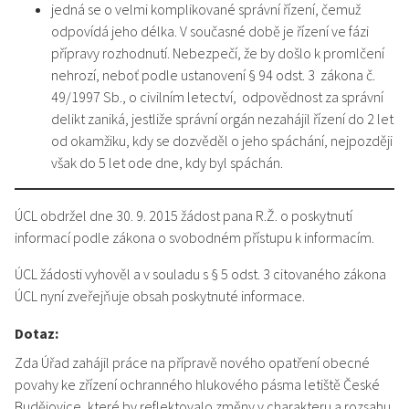
jedná se o velmi komplikované správní řízení, čemuž
odpovídá jeho délka. V současné době je řízení ve fázi
přípravy rozhodnutí. Nebezpečí, že by došlo k promlčení
nehrozí, neboť podle ustanovení § 94 odst. 3 zákona č.
49/1997 Sb., o civilním letectví, odpovědnost za správní
delikt zaniká, jestliže správní orgán nezahájil řízení do 2 let
od okamžiku, kdy se dozvěděl o jeho spáchání, nejpozději
však do 5 let ode dne, kdy byl spáchán.
ÚCL obdržel dne 30. 9. 2015 žádost pana R.Ž. o poskytnutí
informací podle zákona o svobodném přístupu k informacím.
ÚCL žádosti vyhověl a v souladu s § 5 odst. 3 citovaného zákona
ÚCL nyní zveřejňuje obsah poskytnuté informace.
Dotaz:
Zda Úřad zahájil práce na přípravě nového opatření obecné
povahy ke zřízení ochranného hlukového pásma letiště České
Budějovice, které by reflektovalo změny v charakteru a rozsahu