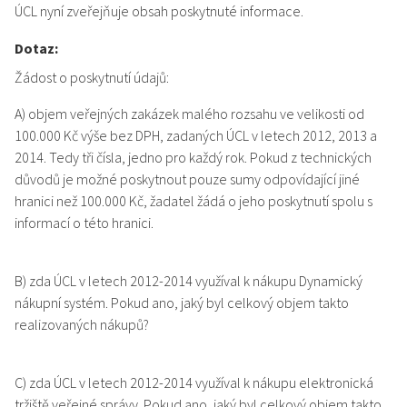
ÚCL nyní zveřejňuje obsah poskytnuté informace.
Dotaz:
Žádost o poskytnutí údajů:
A) objem veřejných zakázek malého rozsahu ve velikosti od
100.000 Kč výše bez DPH, zadaných ÚCL v letech 2012, 2013 a
2014. Tedy tři čísla, jedno pro každý rok. Pokud z technických
důvodů je možné poskytnout pouze sumy odpovídající jiné
hranici než 100.000 Kč, žadatel žádá o jeho poskytnutí spolu s
informací o této hranici.
B) zda ÚCL v letech 2012-2014 využíval k nákupu Dynamický
nákupní systém. Pokud ano, jaký byl celkový objem takto
realizovaných nákupů?
C) zda ÚCL v letech 2012-2014 využíval k nákupu elektronická
tržiště veřejné správy. Pokud ano, jaký byl celkový objem takto