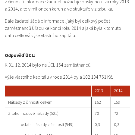
z činnosti). Informace žadatel požaduje poskytnout za roky 2013
a 2014, a to v milionech korun a ve struktuře viz tabulka.
Dále žadatel žádá o informace, jaký byl celkový počet
zaměstnanců Úřadu ke konci roku 2014 a jaká byla k tomuto
datu celková výše vlastního kapitálu.
Odpověď ÚCL:
K 31. 12. 2014 bylo na ÚCL 164 zaměstnanců.
Výše vlastního kapitálu v roce 2014 byla 102 134 761 Kč.
2013
2014
Náklady z činnosti celkem
162
159
Z toho mzdové náklady (521)
70
72
ostatní náklady z činnosti (549)
0,3
0,3