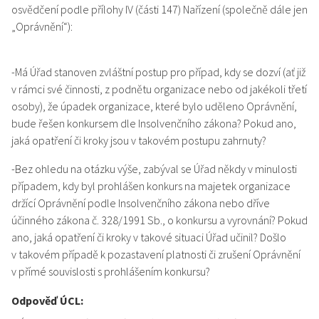
osvědčení podle přílohy IV (části 147) Nařízení (společně dále jen
„Oprávnění“):
-Má Úřad stanoven zvláštní postup pro případ, kdy se dozví (ať již
v rámci své činnosti, z podnětu organizace nebo od jakékoli třetí
osoby), že úpadek organizace, které bylo uděleno Oprávnění,
bude řešen konkursem dle Insolvenčního zákona? Pokud ano,
jaká opatření či kroky jsou v takovém postupu zahrnuty?
-Bez ohledu na otázku výše, zabýval se Úřad někdy v minulosti
případem, kdy byl prohlášen konkurs na majetek organizace
držící Oprávnění podle Insolvenčního zákona nebo dříve
účinného zákona č. 328/1991 Sb., o konkursu a vyrovnání? Pokud
ano, jaká opatření či kroky v takové situaci Úřad učinil? Došlo
v takovém případě k pozastavení platnosti či zrušení Oprávnění
v přímé souvislosti s prohlášením konkursu?
Odpověď ÚCL: