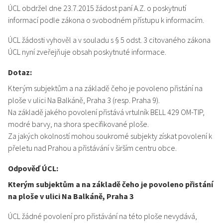
ÚCL obdržel dne 23.7.2015 žádost paní A.Z. o poskytnutí
informací podle zákona o svobodném přístupu k informacím.
ÚCL žádosti vyhověl a v souladu s § 5 odst. 3 citovaného zákona
ÚCL nyní zveřejňuje obsah poskytnuté informace.
Dotaz:
Kterým subjektům a na základě čeho je povoleno přistání na
ploše v ulici Na Balkáně, Praha 3 (resp. Praha 9).
Na základě jakého povolení přistává vrtulník BELL 429 OM-TIP,
modré barvy, na shora specifikované ploše.
Za jakých okolností mohou soukromé subjekty získat povolení k
přeletu nad Prahou a přistávání v širším centru obce.
Odpověď ÚCL:
Kterým subjektům a na základě čeho je povoleno přistání
na ploše v ulici Na Balkáně, Praha 3
ÚCL žádné povolení pro přistávání na této ploše nevydává,