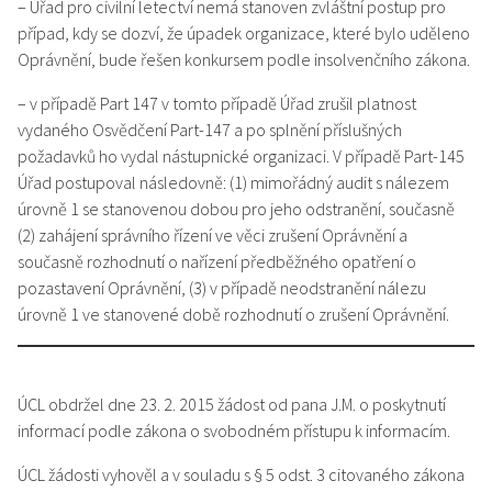
– Úřad pro civilní letectví nemá stanoven zvláštní postup pro
případ, kdy se dozví, že úpadek organizace, které bylo uděleno
Oprávnění, bude řešen konkursem podle insolvenčního zákona.
– v případě Part 147 v tomto případě Úřad zrušil platnost
vydaného Osvědčení Part-147 a po splnění příslušných
požadavků ho vydal nástupnické organizaci. V případě Part-145
Úřad postupoval následovně: (1) mimořádný audit s nálezem
úrovně 1 se stanovenou dobou pro jeho odstranění, současně
(2) zahájení správního řízení ve věci zrušení Oprávnění a
současně rozhodnutí o nařízení předběžného opatření o
pozastavení Oprávnění, (3) v případě neodstranění nálezu
úrovně 1 ve stanovené době rozhodnutí o zrušení Oprávnění.
ÚCL obdržel dne 23. 2. 2015 žádost od pana J.M. o poskytnutí
informací podle zákona o svobodném přístupu k informacím.
ÚCL žádosti vyhověl a v souladu s § 5 odst. 3 citovaného zákona