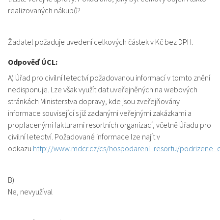
realizovaných nákupů?
Žadatel požaduje uvedení celkových částek v Kč bez DPH.
Odpověď ÚCL:
A) Úřad pro civilní letectví požadovanou informací v tomto znění
nedisponuje. Lze však využít dat uveřejněných na webových
stránkách Ministerstva dopravy, kde jsou zveřejňovány
informace související s již zadanými veřejnými zakázkami a
proplacenými fakturami resortních organizací, včetně Úřadu pro
civilní letectví. Požadované informace lze najít v
odkazu
http://www.mdcr.cz/cs/hospodareni_resortu/podrizene_o
B)
Ne, nevyužíval