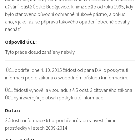
užívání letiště České Budějovice, k nimž došlo od roku 1995, kdy
bylo stanoveno původní ochranné hlukové pásmo, a pokud
ano, v jaké fázi se příprava takového opatření obecné povahy
nachází
Odpověď ÚCL:
Tyto práce dosud zahájeny nebyly.
ÚCL obdržel dne 4. 10. 2015 žádost od pana D.K. o poskytnutí
informací podle zákona o svobodném přístupu k informacím.
ÚCL žádosti vyhověl a v souladu s § 5 odst. 3 citovaného zákona
ÚCL nyní zveřejňuje obsah poskytnuté informace.
Dotaz:
Žádost o informace k hospodaření úřadu s investičními
prostředky v letech 2009-2014