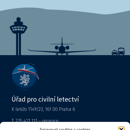
Úřad pro civilní letectví
K letišti 1149/23, 161 00 Praha 6
T: 225 421 111 – recepce
Tiskový mluvčí
Spravovat souhlas s cookies