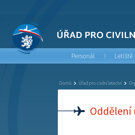
Personál
Letiště
Domů
Úřad pro civilní letectví
Org
Oddělení 