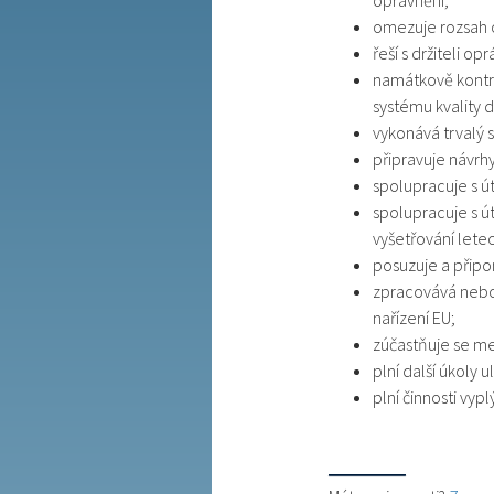
oprávnění;
omezuje rozsah o
řeší s držiteli 
namátkově kontro
systému kvality 
vykonává trvalý 
připravuje návrh
spolupracuje s ú
spolupracuje s ú
vyšetřování lete
posuzuje a připo
zpracovává nebo 
nařízení EU;
zúčastňuje se me
plní další úkoly
plní činnosti vyp