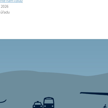
hte nám vzkaz
. 2026
ř úřadu