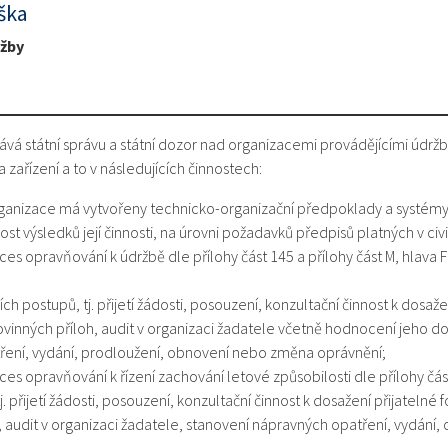
ška
ržby
vá státní správu a státní dozor nad organizacemi provádějícími údržb
 a zařízení a to v následujících činnostech:
ganizace má vytvořeny technicko-organizační předpoklady a systémy 
t výsledků její činnosti, na úrovni požadavků předpisů platných v civi
oces opravňování k údržbě dle přílohy část 145 a přílohy část M, hlava F
h postupů, tj. přijetí žádosti, posouzení, konzultační činnost k dosaže
ovinných příloh, audit v organizaci žadatele včetně hodnocení jeho d
ření, vydání, prodloužení, obnovení nebo změna oprávnění;
oces opravňování k řízení zachování letové způsobilosti dle přílohy čás
j. přijetí žádosti, posouzení, konzultační činnost k dosažení přijatelné
, audit v organizaci žadatele, stanovení nápravných opatření, vydán