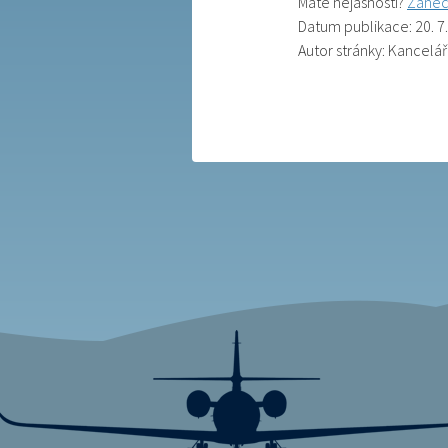
Máte nejasnosti?
Zanec
Datum publikace: 20. 7
Autor stránky: Kancelá