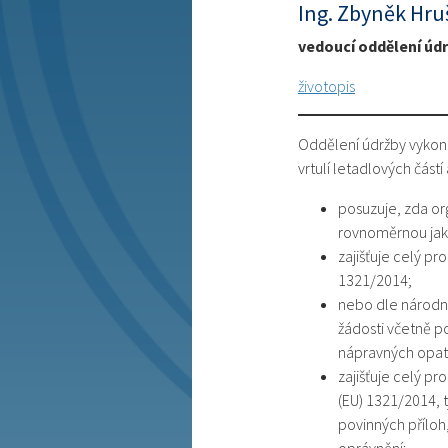
Ing. Zbyněk Hru
vedoucí oddělení úd
životopis
Oddělení údržby vykoná
vrtulí letadlových částí
posuzuje, zda or
rovnoměrnou jakos
zajišťuje celý pr
1321/2014;
nebo dle národníc
žádosti včetně p
nápravných opat
zajišťuje celý pr
(EU) 1321/2014, t
povinných příloh