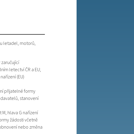
u letadel, motorů,
zaručující
lním letectví ČR a EU;
 nařízení (EU)
ní přijatelné formy
odavatelů, stanovení
t M, hlava G nařízení
 formy žádosti včetně
í, obnovení nebo změna