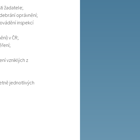
ti žadatele;
odebrání oprávnění;
rovádění inspekcí
ění) v ČR;
ěření;
ní vzniklých z
etně jednotlivých