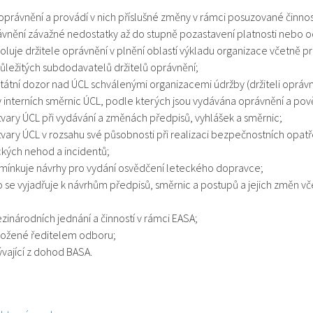
právnění a provádí v nich příslušné změny v rámci posuzované činnos
oprávnění závažné nedostatky až do stupně pozastavení platnosti nebo 
luje držitele oprávnění v plnění oblastí výkladu organizace včetně p
důležitých subdodavatelů držitelů oprávnění;
státní dozor nad ÚCL schválenými organizacemi údržby (držiteli oprávn
y interních směrnic ÚCL, podle kterých jsou vydávána oprávnění a pov
tvary ÚCL při vydávání a změnách předpisů, vyhlášek a směrnic;
tvary ÚCL v rozsahu své působnosti při realizaci bezpečnostních opatře
ckých nehod a incidentů;
mínkuje návrhy pro vydání osvědčení leteckého dopravce;
se vyjadřuje k návrhům předpisů, směrnic a postupů a jejich změn vč
zinárodních jednání a činností v rámci EASA;
 uložené ředitelem odboru;
lývající z dohod BASA.