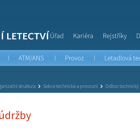
Úřad
Kariéra
Rejstříky
D
ATM/ANS
Provoz
Letadlová te
anizační struktura
Sekce technická a provozní
Odbor technický
údržby