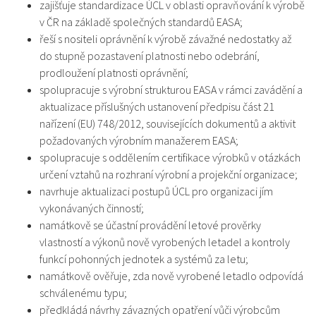
zajišťuje standardizace ÚCL v oblasti opravňování k výrobě
v ČR na základě společných standardů EASA;
řeší s nositeli oprávnění k výrobě závažné nedostatky až
do stupně pozastavení platnosti nebo odebrání,
prodloužení platnosti oprávnění;
spolupracuje s výrobní strukturou EASA v rámci zavádění a
aktualizace příslušných ustanovení předpisu část 21
nařízení (EU) 748/2012, souvisejících dokumentů a aktivit
požadovaných výrobním manažerem EASA;
spolupracuje s oddělením certifikace výrobků v otázkách
určení vztahů na rozhraní výrobní a projekční organizace;
navrhuje aktualizaci postupů ÚCL pro organizaci jím
vykonávaných činností;
namátkově se účastní provádění letové prověrky
vlastností a výkonů nově vyrobených letadel a kontroly
funkcí pohonných jednotek a systémů za letu;
namátkově ověřuje, zda nově vyrobené letadlo odpovídá
schválenému typu;
předkládá návrhy závazných opatření vůči výrobcům