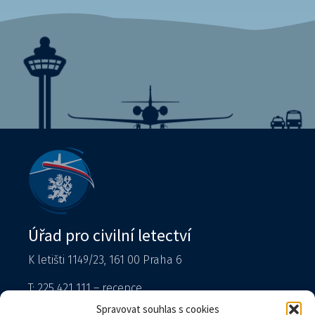
Úřad pro civilní letectví
K letišti 1149/23, 161 00 Praha 6
T: 225 421 111 – recepce
Tiskový mluvčí
Spravovat souhlas s cookies