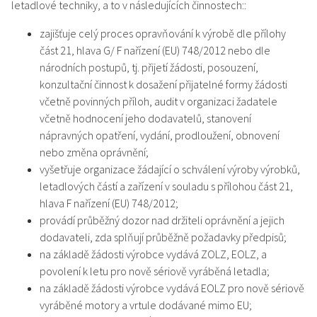
letadlové techniky, a to v následujících činnostech::
zajišťuje celý proces opravňování k výrobě dle přílohy
část 21, hlava G/ F nařízení (EU) 748/2012 nebo dle
národních postupů, tj. přijetí žádosti, posouzení,
konzultační činnost k dosažení přijatelné formy žádosti
včetně povinných příloh, audit v organizaci žadatele
včetně hodnocení jeho dodavatelů, stanovení
nápravných opatření, vydání, prodloužení, obnovení
nebo změna oprávnění;
vyšetřuje organizace žádající o schválení výroby výrobků,
letadlových částí a zařízení v souladu s přílohou část 21,
hlava F nařízení (EU) 748/2012;
provádí průběžný dozor nad držiteli oprávnění a jejich
dodavateli, zda splňují průběžně požadavky předpisů;
na základě žádosti výrobce vydává ZOLZ, EOLZ, a
povolení k letu pro nově sériově vyráběná letadla;
na základě žádosti výrobce vydává EOLZ pro nově sériově
vyráběné motory a vrtule dodávané mimo EU;