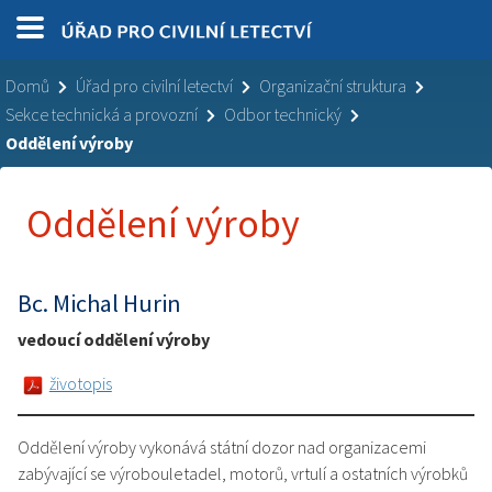
Domů
Úřad pro civilní letectví
Organizační struktura
Sekce technická a provozní
Odbor technický
Oddělení výroby
Oddělení výroby
Bc. Michal Hurin
vedoucí oddělení výroby
životopis
Oddělení výroby vykonává státní dozor nad organizacemi
zabývající se výrobouletadel, motorů, vrtulí a ostatních výrobků