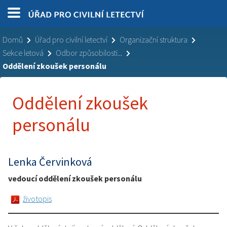
Domů
Úřad pro civilní letectví
Organizační struktura
Sekce letová
Odbor způsobilosti...
Oddělení zkoušek personálu
Oddělení zkoušek
personálu
Lenka Červinková
vedoucí oddělení zkoušek personálu
životopis