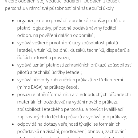
V čele oddělení stojí vedoucí oddělení. Oddělení zkoušek
personálu v rámci své působnosti plní následující úkoly:
organizuje nebo provádí teoretické zkoušky pilotů dle
platné legislativy, případně podává návrhy řediteli
odboru na pověření dalších odborníků;
vydává veškeré prvotní průkazy způsobilosti pilotů
letadel, vrtulníků, balónů, kluzáků, techniků, dispečerů a
řídících letového provozu;
vydává uznání platnosti zahraničních průkazů způsobilosti
pilotů a techniků údržby letadel;
vydává převody zahraničních průkazů ze třetích zemí
(mimo EASA) na průkazy české;
posuzuje plnění formálních a v jednoduchých případech i
materiálních požadavků na vydání nového průkazu
způsobilosti leteckého personálu a nových kvalifikací
zapisovaných do těchto průkazů a vydává tyto průkazy;
odpovídá na dotazy veřejnosti týkající se formálních
požadavků na získání, prodloužení, obnovu, zachování