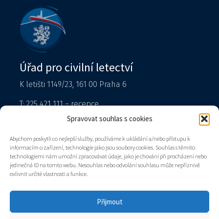
Úřad pro civilní letectví
K letišti 1149/23, 161 00 Praha 6
T: 225 421 111 – recepce
Tiskový mluvčí
Spravovat souhlas s cookies
podatelna@caa.gov.cz
Abychom poskytli co nejlepší služby, používáme k ukládání a/nebo přístupu k
informacím o zařízení, technologie jako jsou soubory cookies. Souhlas s těmito
Datová schránka: v8gaaz5
technologiemi nám umožní zpracovávat údaje, jako je chování při procházení nebo
jedinečná ID na tomto webu. Nesouhlas nebo odvolání souhlasu může nepříznivě
Úřad
ovlivnit určité vlastnosti a funkce.
Kontakty
Mapa stránek
Přijmout