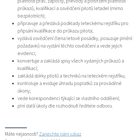
platnosti práv, zápočty, převody a potvrzení platnosti
průkazů, kvalifikací a osvědčení pilotů letadel (mimo
bezpilotních);
připravuje a předává podklady leteckému rejstříku pro
připsání kvalifikace do průkazu pilota;
vydává osvědčení člena letové posádky, posuzuje plnění
požadavků na vydání těchto osvědčení a vede jejich
evidenci;
konvertuje a zakládá spisy všech vydaných průkazů a
kvalifikací;
zakládá sbírky pilotů a techniků na leteckém rejstříku;
kontroluje a eviduje úhradu poplatků za prováděné
úkony;
vede korespondenci týkající se vlastního oddělení;
plní další úkoly dle rozhodnutí ředitele odboru.
Máte nejasnosti?
Zanechte nám vzkaz