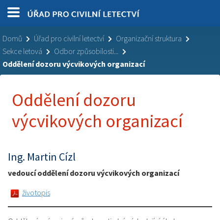
Domů
Úřad pro civilní letectví
Organizační struktura
Sekce letová
Odbor způsobilosti...
Oddělení dozoru výcvikových organizací
Oddělení dozoru
výcvikových organizací
Ing. Martin Cízl
vedoucí oddělení dozoru výcvikových organizací
životopis