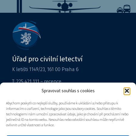
Úřad pro civilní letectví
K letišti 1149/23, 161 00 Praha 6
T: 225 421 111 – recepce
Tiskový mluvčí
Spravovat souhlas s cookies
podatelna@caa.gov.cz
Abychom poskytli co nejlepší služby, používáme k ukládání a/nebo přístupu k
informacím o zařízení, technologie jako jsou soubory cookies. Souhlas s těmito
Datová schránka: v8gaaz5
technologiemi nám umožní zpracovávat údaje, jako je chování při procházení nebo
jedinečná ID na tomto webu. Nesouhlas nebo odvolání souhlasu může nepříznivě
Úřad
ovlivnit určité vlastnosti a funkce.
Kontakty