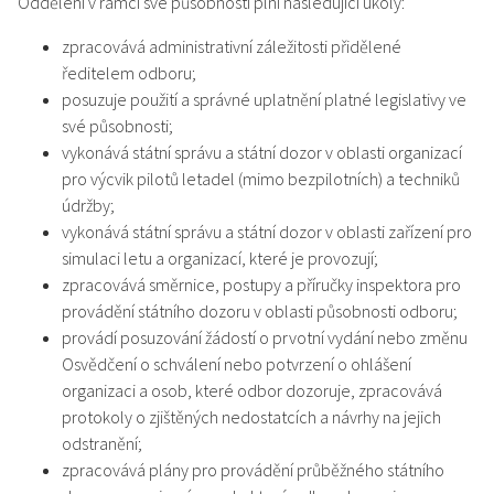
Oddělení v rámci své působnosti plní následující úkoly:
zpracovává administrativní záležitosti přidělené
ředitelem odboru;
posuzuje použití a správné uplatnění platné legislativy ve
své působnosti;
vykonává státní správu a státní dozor v oblasti organizací
pro výcvik pilotů letadel (mimo bezpilotních) a techniků
údržby;
vykonává státní správu a státní dozor v oblasti zařízení pro
simulaci letu a organizací, které je provozují;
zpracovává směrnice, postupy a příručky inspektora pro
provádění státního dozoru v oblasti působnosti odboru;
provádí posuzování žádostí o prvotní vydání nebo změnu
Osvědčení o schválení nebo potvrzení o ohlášení
organizaci a osob, které odbor dozoruje, zpracovává
protokoly o zjištěných nedostatcích a návrhy na jejich
odstranění;
zpracovává plány pro provádění průběžného státního