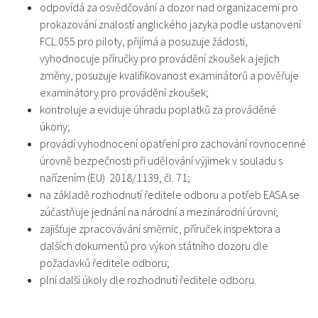
odpovídá za osvědčování a dozor nad organizacemi pro
prokazování znalostí anglického jazyka podle ustanovení
FCL.055 pro piloty, přijímá a posuzuje žádosti,
vyhodnocuje příručky pro provádění zkoušek a jejich
změny, posuzuje kvalifikovanost examinátorů a pověřuje
examinátory pro provádění zkoušek;
kontroluje a eviduje úhradu poplatků za prováděné
úkony;
provádí vyhodnocení opatření pro zachování rovnocenné
úrovně bezpečnosti při udělování výjimek v souladu s
nařízením (EU) 2018/1139, čl. 71;
na základě rozhodnutí ředitele odboru a potřeb EASA se
zúčastňuje jednání na národní a mezinárodní úrovni;
zajišťuje zpracovávání směrnic, příruček inspektora a
dalších dokumentů pro výkon státního dozoru dle
požadavků ředitele odboru;
plní další úkoly dle rozhodnutí ředitele odboru.