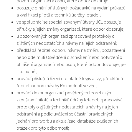
dozoru organizací a osob, které odbor dozoruje;
posuzuje plnění příslušných požadavků na vydání průkazů
a kvalifikací pilotů a techniků údržby letadel;
ve spolupráci se specializovanými útvary ÚCL posuzuje
příručky a jejich změny organizací, které odbor dozoruje;
u dozorovaných organizací zpracovává protokoly o
zjištěných nedostatcích a návrhy na jejich odstranění;
předkládá řediteli odboru návrhy na změnu, pozastavení
nebo odejmutí Osvědčení o schválení nebo potvrzení o
ohlášení organizací nebo osob, které odbor dozoruje, je-
li to nutné;
provádí příslušná řízení dle platné legislativy, předkládá
řediteli odboru návrhy Rozhodnutí ve věci;
provádí dozor organizací pověřených teoretickými
zkouškami pilotů a techniků údržby letadel, zpracovává
protokoly o zjištěných nedostatcích a návrhy na jejich
odstranění a podle uvážení se účastní pravidelných
jednání pro tvorbu a aktualizaci databáze zkušebních
otázek pro tyto odbornosti;