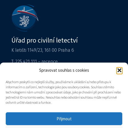
Úřad pro civilní letectví
K letišti 1149/23, 161 00 Praha 6
T: 225 421 111 – recepce
Tiskový mluvčí
Spravovat souhlas s cookies
podatelna@caa.gov.cz
Abychom poskytli co nejlepší služby, používáme k ukládání a/nebo přístupu k
informacím o zařízení, technologie jako jsou soubory cookies. Souhlas s těmito
Datová schránka: v8gaaz5
technologiemi nám umožní zpracovávat údaje, jako je chování při procházení nebo
jedinečná ID na tomto webu. Nesouhlas nebo odvolání souhlasu může nepříznivě
Úřad
ovlivnit určité vlastnosti a funkce.
Kontakty
Mapa stránek
Přijmout