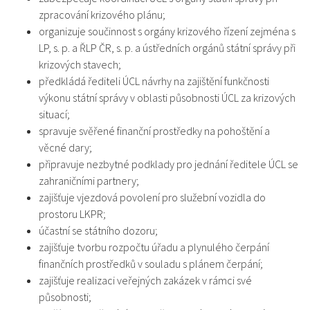
zpracování krizového plánu;
organizuje součinnost s orgány krizového řízení zejména s
LP, s. p. a ŘLP ČR, s. p. a ústředních orgánů státní správy při
krizových stavech;
předkládá řediteli ÚCL návrhy na zajištění funkčnosti
výkonu státní správy v oblasti působnosti ÚCL za krizových
situací;
spravuje svěřené finanční prostředky na pohoštění a
věcné dary;
připravuje nezbytné podklady pro jednání ředitele ÚCL se
zahraničními partnery;
zajišťuje vjezdová povolení pro služební vozidla do
prostoru LKPR;
účastní se státního dozoru;
zajišťuje tvorbu rozpočtu úřadu a plynulého čerpání
finančních prostředků v souladu s plánem čerpání;
zajišťuje realizaci veřejných zakázek v rámci své
působnosti;