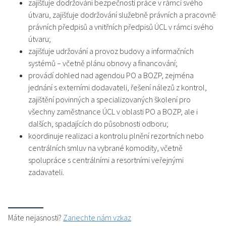
zajišťuje dodržování bezpečnosti práce v rámci svého
útvaru, zajišťuje dodržování služebně právních a pracovně
právních předpisů a vnitřních předpisů ÚCL v rámci svého
útvaru;
zajišťuje udržování a provoz budovy a informačních
systémů – včetně plánu obnovy a financování;
provádí dohled nad agendou PO a BOZP, zejména
jednání s externími dodavateli, řešení nálezů z kontrol,
zajištění povinných a specializovaných školení pro
všechny zaměstnance ÚCL v oblasti PO a BOZP, ale i
dalších, spadajících do působnosti odboru;
koordinuje realizaci a kontrolu plnění rezortních nebo
centrálních smluv na vybrané komodity, včetně
spolupráce s centrálními a resortními veřejnými
zadavateli.
Máte nejasnosti?
Zanechte nám vzkaz