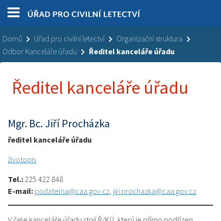
Domů
Úřad pro civilní letectví
Organizační struktura
Odbor Kanceláře úřadu
Ředitel kanceláře úřadu
Ředitel kanceláře úřadu
Mgr. Bc. Jiří Procházka
ředitel kanceláře úřadu
životopis
Tel.:
225 422 848
E-mail:
podatelna@caa.gov.cz
,
jiri.prochazka@caa.gov.cz
V čele kanceláře úřadu stojí Ř/KÚ, který je přímo podřízen