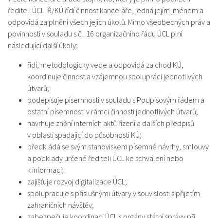
řediteli ÚCL. Ř/KÚ řídí činnost kanceláře, jedná jejím jménem a
odpovídá za plnění všech jejích úkolů. Mimo všeobecných práv a
povinností v souladu s čl. 16 organizačního řádu ÚCL plní
následující další úkoly:
řídí, metodologicky vede a odpovídá za chod KÚ,
koordinuje činnost a vzájemnou spolupráci jednotlivých
útvarů;
podepisuje písemnosti v souladu s Podpisovým řádem a
ostatní písemnosti v rámci činnosti jednotlivých útvarů;
navrhuje znění interních aktů řízení a dalších předpisů
v oblasti spadající do působnosti KÚ;
předkládá se svým stanoviskem písemné návrhy, smlouvy
a podklady určené řediteli ÚCL ke schválení nebo
k informaci;
zajišťuje rozvoj digitalizace ÚCL;
spolupracuje s příslušnými útvary v souvislosti s přijetím
zahraničních návštěv;
zabezpečuje koordinaci ÚCL s orgány státní správy při