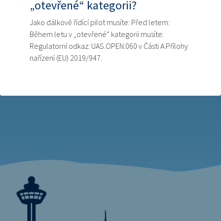
„otevřené“ kategorii?
Jako dálkově řídící pilot musíte: Před letem:
Během letu v „otevřené“ kategorii musíte:
Regulatorní odkaz: UAS.OPEN.060 v Části A Přílohy
nařízení (EU) 2019/947.