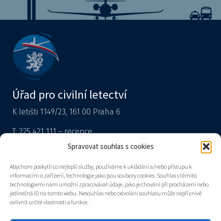
Úřad pro civilní letectví
K letišti 1149/23, 161 00 Praha 6
T: 225 421 111 – recepce
Tiskový mluvčí
Spravovat souhlas s cookies
podatelna@caa.gov.cz
Abychom poskytli co nejlepší služby, používáme k ukládání a/nebo přístupu k
informacím o zařízení, technologie jako jsou soubory cookies. Souhlas s těmito
Datová schránka: v8gaaz5
technologiemi nám umožní zpracovávat údaje, jako je chování při procházení nebo
jedinečná ID na tomto webu. Nesouhlas nebo odvolání souhlasu může nepříznivě
Úřad
ovlivnit určité vlastnosti a funkce.
Kontakty