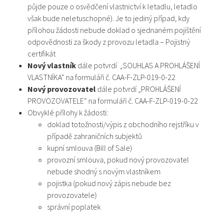
půjde pouze o osvědčení vlastnictví k letadlu, letadlo
však bude neletuschopné). Je to jediný případ, kdy
přílohou žádosti nebude doklad o sjednaném pojištění
odpovědnosti za škody z provozu letadla – Pojistný
certifikát
Nový vlastník
dále potvrdí „SOUHLAS A PROHLÁŠENÍ
VLASTNÍKA“ na formuláři č. CAA-F-ZLP-019-0-22
Nový provozovatel
dále potvrdí „PROHLÁŠENÍ
PROVOZOVATELE“ na formuláři č. CAA-F-ZLP-019-0-22
Obvyklé přílohy k žádosti:
doklad totožnosti/výpis z obchodního rejstříku v
případě zahraničních subjektů
kupní smlouva (Bill of Sale)
provozní smlouva, pokud nový provozovatel
nebude shodný s novým vlastníkem
pojistka (pokud nový zápis nebude bez
provozovatele)
správní poplatek