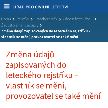
Domů
Rejstříky
Letecký rejstřík
Žádosti leteckého...
Žádost o změnu údajů...
Změna údajů zapisovaných do leteckého rejstříku –
vlastník se mění, provozovatel se také mění
Změna údajů
zapisovaných do
leteckého rejstříku –
vlastník se mění,
provozovatel se také mění