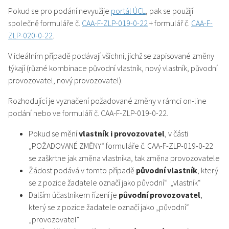
Pokud se pro podání nevyužije
portál ÚCL
, pak se použijí
společně formuláře č.
CAA-F-ZLP-019-0-22
+ formulář č.
CAA-F-
ZLP-020-0-22
.
V ideálním případě podávají všichni, jichž se zapisované změny
týkají (různé kombinace původní vlastník, nový vlastník, původní
provozovatel, nový provozovatel).
Rozhodující je vyznačení požadované změny v rámci on-line
podání nebo ve formuláři č. CAA-F-ZLP-019-0-22.
Pokud se mění
vlastník i provozovatel
, v části
„POŽADOVANÉ ZMĚNY“ formuláře č. CAA-F-ZLP-019-0-22
se zaškrtne jak změna vlastníka, tak změna provozovatele
Žádost podává v tomto případě
původní
vlastník
, který
se z pozice žadatele označí jako původní“ „vlastník“
Dalším účastníkem řízení je
původní provozovatel
,
který se z pozice žadatele označí jako „původní“
„provozovatel“