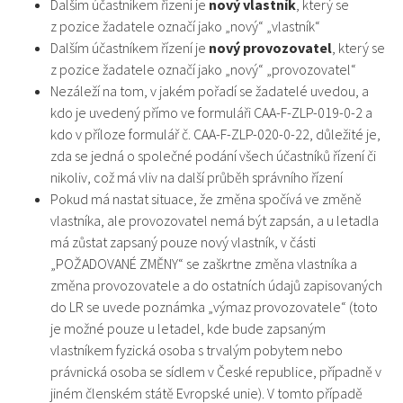
Dalším účastníkem řízení je
nový vlastník
, který se
z pozice žadatele označí jako „nový“ „vlastník“
Dalším účastníkem řízení je
nový provozovatel
, který se
z pozice žadatele označí jako „nový“ „provozovatel“
Nezáleží na tom, v jakém pořadí se žadatelé uvedou, a
kdo je uvedený přímo ve formuláři CAA-F-ZLP-019-0-2 a
kdo v příloze formulář č. CAA-F-ZLP-020-0-22, důležité je,
zda se jedná o společné podání všech účastníků řízení či
nikoliv, což má vliv na další průběh správního řízení
Pokud má nastat situace, že změna spočívá ve změně
vlastníka, ale provozovatel nemá být zapsán, a u letadla
má zůstat zapsaný pouze nový vlastník, v části
„POŽADOVANÉ ZMĚNY“ se zaškrtne změna vlastníka a
změna provozovatele a do ostatních údajů zapisovaných
do LR se uvede poznámka „výmaz provozovatele“ (toto
je možné pouze u letadel, kde bude zapsaným
vlastníkem fyzická osoba s trvalým pobytem nebo
právnická osoba se sídlem v České republice, případně v
jiném členském státě Evropské unie). V tomto případě