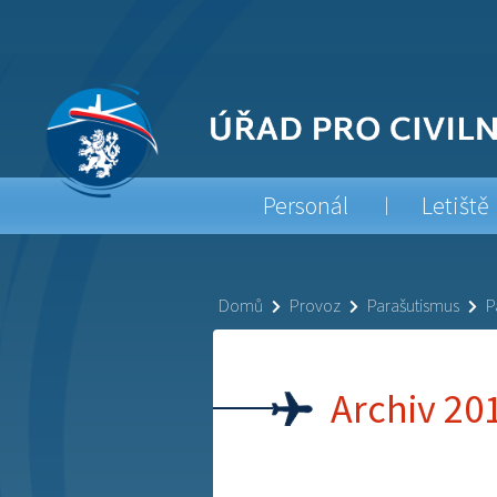
Personál
Letiště
Domů
Provoz
Parašutismus
P
Archiv 20