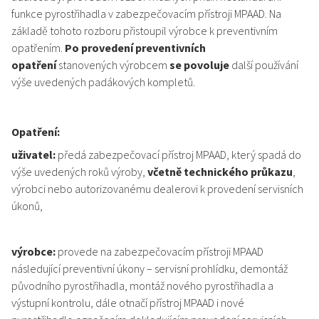
funkce pyrostřihadla v zabezpečovacím přístroji MPAAD. Na
základě tohoto rozboru přistoupil výrobce k preventivním
opatřením.
Po provedení preventivních
opatření
stanovených výrobcem
se povoluje
další používání
výše uvedených padákových kompletů.
Opatření:
uživatel:
předá zabezpečovací přístroj MPAAD, který spadá do
výše uvedených roků výroby,
včetně technického průkazu
,
výrobci nebo autorizovanému dealerovi k provedení servisních
úkonů,
výrobce:
provede na zabezpečovacím přístroji MPAAD
následující preventivní úkony – servisní prohlídku, demontáž
původního pyrostřihadla, montáž nového pyrostřihadla a
výstupní kontrolu, dále otnačí přístroj MPAAD i nové