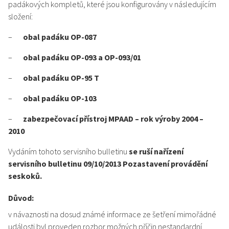
padákových kompletů, které jsou konfigurovány v následujícím
složení:
–
obal padáku OP-087
–
obal padáku OP-093 a OP-093/01
–
obal padáku OP-95 T
–
obal padáku OP-103
–
zabezpečovací přístroj MPAAD – rok výroby 2004 –
2010
Vydáním tohoto servisního bulletinu
se ruší nařízení
servisního bulletinu 09/10/2013 Pozastavení provádění
seskoků.
Důvod:
v návaznosti na dosud známé informace ze šetření mimořádné
události byl proveden rozbor možných příčin nestandardní