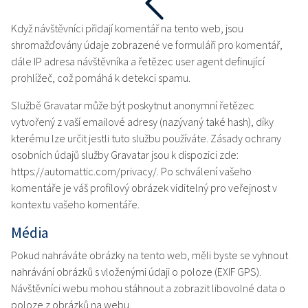
Když návštěvníci přidají komentář na tento web, jsou
shromažďovány údaje zobrazené ve formuláři pro komentář,
dále IP adresa návštěvníka a řetězec user agent definující
prohlížeč, což pomáhá k detekci spamu.
Službě Gravatar může být poskytnut anonymní řetězec
vytvořený z vaší emailové adresy (nazývaný také hash), díky
kterému lze určit jestli tuto službu používáte. Zásady ochrany
osobních údajů služby Gravatar jsou k dispozici zde:
https://automattic.com/privacy/. Po schválení vašeho
komentáře je váš profilový obrázek viditelný pro veřejnost v
kontextu vašeho komentáře.
Média
Pokud nahráváte obrázky na tento web, měli byste se vyhnout
nahrávání obrázků s vloženými údaji o poloze (EXIF GPS).
Návštěvníci webu mohou stáhnout a zobrazit libovolné data o
poloze z obrázků na webu.