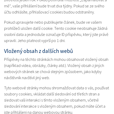
mě“, vaše přihlášení bude trvat dva týdny. Pokud se ze svého
účtu odhlásíte, přihlašovací cookies budou odstraněny.
Pokud upravujete nebo publikujete článek, bude ve vašem
prohlížeči uložen další cookie. Tento cookie neobsahuje žádná
osobní data a jednoduše označuje ID příspěvku, který jste právě
upravili. Jeho platnost vyprší po 1 dni.
Vložený obsah z dalších webů
Příspěvky na těchto stránkách mohou obsahovat vložený obsah
(například videa, obrázky, články atd.). Vložený obsah z jiných
webových stránek se chová stejným způsobem, jako kdyby
návštěvník navštívil jiný web.
Tyto webové stránky mohou shromažďovat data o vás, používat
soubory cookies, vkládat další sledování od třetích stran a
sledovat vaši interakci s tímto vloženým obsahem, včetně
sledování interakce s vloženým obsahem, pokud máte účet a
jste přihlášeni na danou webovou stránku.