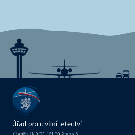
Úřad pro civilní letectví
K letišti 1149/23, 161 00 Praha 6