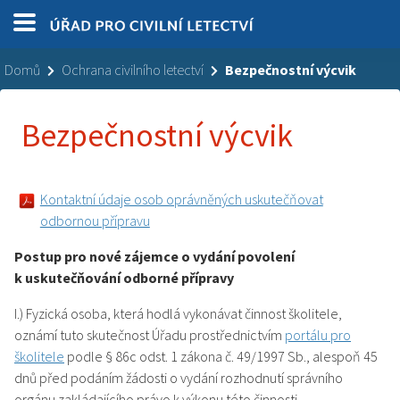
Domů
Ochrana civilního letectví
Bezpečnostní výcvik
Bezpečnostní výcvik
Kontaktní údaje osob oprávněných uskutečňovat
odbornou přípravu
Postup pro nové zájemce o vydání povolení
k uskutečňování odborné přípravy
I.) Fyzická osoba, která hodlá vykonávat činnost školitele,
oznámí tuto skutečnost Úřadu prostřednictvím
portálu pro
školitele
podle § 86c odst. 1 zákona č. 49/1997 Sb., alespoň 45
dnů před podáním žádosti o vydání rozhodnutí správního
orgánu zakládajícího právo k výkonu této činnosti.