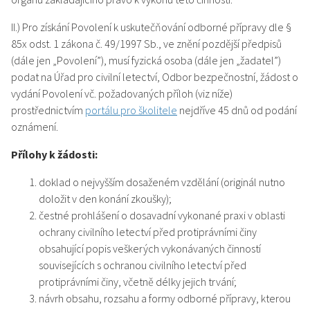
II.) Pro získání Povolení k uskutečňování odborné přípravy dle §
85x odst. 1 zákona č. 49/1997 Sb., ve znění pozdější předpisů
(dále jen „Povolení”), musí fyzická osoba (dále jen „žadatel”)
podat na Úřad pro civilní letectví, Odbor bezpečnostní, žádost o
vydání Povolení vč. požadovaných příloh (viz níže)
prostřednictvím
portálu pro školitele
nejdříve 45 dnů od podání
oznámení.
Přílohy k žádosti:
doklad o nejvyšším dosaženém vzdělání (originál nutno
doložit v den konání zkoušky);
čestné prohlášení o dosavadní vykonané praxi v oblasti
ochrany civilního letectví před protiprávními činy
obsahující popis veškerých vykonávaných činností
souvisejících s ochranou civilního letectví před
protiprávními činy, včetně délky jejich trvání;
návrh obsahu, rozsahu a formy odborné přípravy, kterou