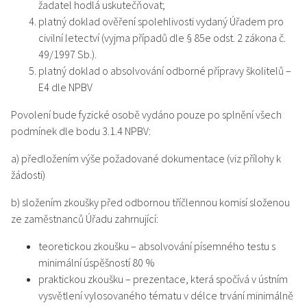
žadatel hodlá uskutečňovat;
platný doklad ověření spolehlivosti vydaný Úřadem pro
civilní letectví (vyjma případů dle § 85e odst. 2 zákona č.
49/1997 Sb.).
platný doklad o absolvování odborné přípravy školitelů –
E4 dle NPBV
Povolení bude fyzické osobě vydáno pouze po splnění všech
podmínek dle bodu 3.1.4 NPBV:
a) předložením výše požadované dokumentace (viz přílohy k
žádosti)
b) složením zkoušky před odbornou tříčlennou komisí složenou
ze zaměstnanců Úřadu zahrnující:
teoretickou zkoušku – absolvování písemného testu s
minimální úspěšností 80 %
praktickou zkoušku – prezentace, která spočívá v ústním
vysvětlení vylosovaného tématu v délce trvání minimálně