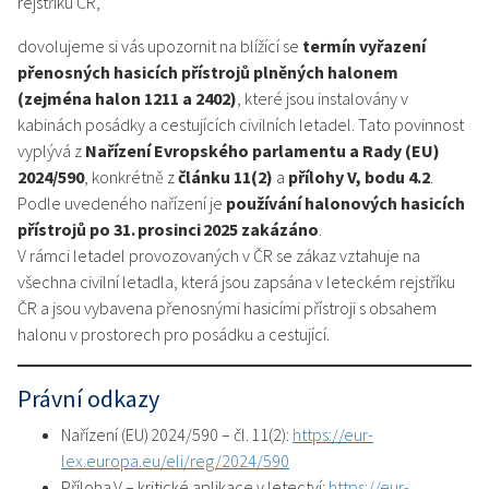
rejstříku ČR,
dovolujeme si vás upozornit na blížící se
termín vyřazení
přenosných hasicích přístrojů plněných halonem
(zejména halon 1211 a 2402)
, které jsou instalovány v
kabinách posádky a cestujících civilních letadel. Tato povinnost
vyplývá z
Nařízení Evropského parlamentu a Rady (EU)
2024/590
, konkrétně z
článku 11(2)
a
přílohy V, bodu 4.2
.
Podle uvedeného nařízení je
používání halonových hasicích
přístrojů po 31. prosinci 2025 zakázáno
.
V rámci letadel provozovaných v ČR se zákaz vztahuje na
všechna civilní letadla, která jsou zapsána v leteckém rejstříku
ČR a jsou vybavena přenosnými hasicími přístroji s obsahem
halonu v prostorech pro posádku a cestující.
Právní odkazy
Nařízení (EU) 2024/590 – čl. 11(2):
https://eur-
lex.europa.eu/eli/reg/2024/590
Příloha V – kritické aplikace v letectví:
https://eur-