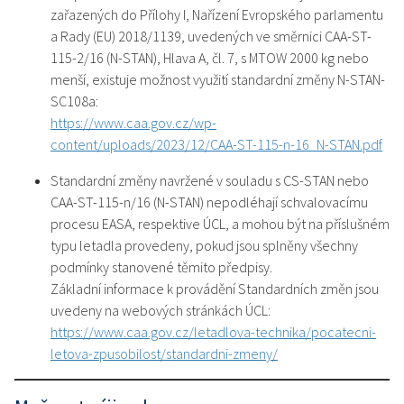
zařazených do Přílohy I, Nařízení Evropského parlamentu
a Rady (EU) 2018/1139, uvedených ve směrnici CAA-ST-
115-2/16 (N-STAN), Hlava A, čl. 7, s MTOW 2000 kg nebo
menší, existuje možnost využití standardní změny N-STAN-
SC108a:
https://www.caa.gov.cz/wp-
content/uploads/2023/12/CAA-ST-115-n-16_N-STAN.pdf
Standardní změny navržené v souladu s CS-STAN nebo
CAA-ST-115-n/16 (N-STAN) nepodléhají schvalovacímu
procesu EASA, respektive ÚCL, a mohou být na příslušném
typu letadla provedeny, pokud jsou splněny všechny
podmínky stanovené těmito předpisy.
Základní informace k provádění Standardních změn jsou
uvedeny na webových stránkách ÚCL:
https://www.caa.gov.cz/letadlova-technika/pocatecni-
letova-zpusobilost/standardni-zmeny/