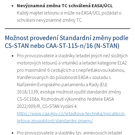
Nevýznamná změna TC schválená EASA/ÚCL
Každý majitel letounu si může na EASA/ÚCL požádat o
schválení nevýznamné změny TC.
Možnost provedení Standardní změny podle
CS‑STAN nebo CAA-ST-115-n/16 (N-STAN)
Pro provozovatele a vlastníky letadel jiných než složitých
motorových letounů a vrtulníků a letadel kategorie ELA2
pro maximálně 6 cestujících a s nepřetlakovou kabinou,
transferovaných do působnosti EASA v souladu s
Nařízením Evropského parlamentu a Rady (EU)
2018/1139, existuje možnost využití standardní změny
CS‑SC108a, Rozhodnutí výkonného ředitele EASA
2022/009/R, CS‑STAN Vydání 4:
https://www.caa.gov.cz/letadlova-technika/pocatecni-
letova-zpusobilost/standardni-zmeny/
Pro provozovatele a vlastníky tzv. annexových letadel