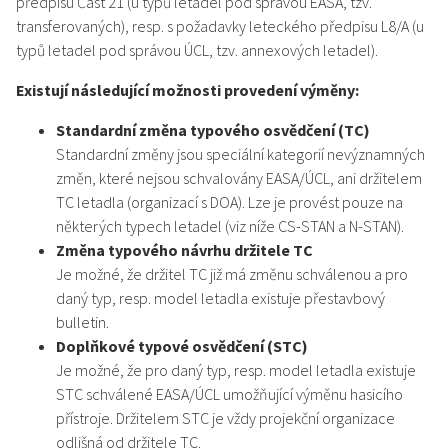
předpisu Část 21 (u typů letadel pod správou EASA, tzv.
transferovaných), resp. s požadavky leteckého předpisu L8/A (u
typů letadel pod správou ÚCL, tzv. annexových letadel).
Existují následující možnosti provedení výměny:
Standardní změna typového osvědčení (TC)
Standardní změny jsou speciální kategorií nevýznamných
změn, které nejsou schvalovány EASA/ÚCL, ani držitelem
TC letadla (organizací s DOA). Lze je provést pouze na
některých typech letadel (viz níže CS-STAN a N-STAN).
Změna typového návrhu držitele TC
Je možné, že držitel TC již má změnu schválenou a pro
daný typ, resp. model letadla existuje přestavbový
bulletin.
Doplňkové typové osvědčení (STC)
Je možné, že pro daný typ, resp. model letadla existuje
STC schválené EASA/ÚCL umožňující výměnu hasicího
přístroje. Držitelem STC je vždy projekční organizace
odlišná od držitele TC.