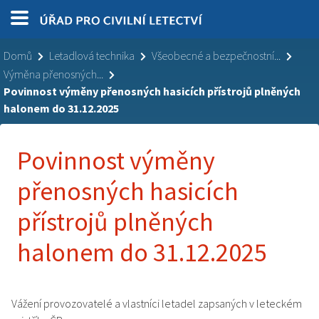
Domů
Letadlová technika
Všeobecné a bezpečnostní...
Výměna přenosných...
Povinnost výměny přenosných hasicích přístrojů plněných
halonem do 31.12.2025
Povinnost výměny
přenosných hasicích
přístrojů plněných
halonem do 31.12.2025
Vážení provozovatelé a vlastníci letadel zapsaných v leteckém