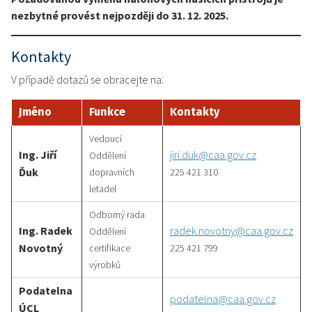
nezbytné provést nejpozději do 31. 12. 2025.
Kontakty
V případě dotazů se obracejte na:
Jméno
Funkce
Kontakty
Vedoucí
Ing. Jiří
jiri.duk@caa.gov.cz
Oddělení
Ďuk
dopravních
225 421 310
letadel
Odborný rada
Ing. Radek
radek.novotny@caa.gov.cz
Oddělení
Novotný
certifikace
225 421 799
výrobků
Podatelna
podatelna@caa.gov.cz
ÚCL