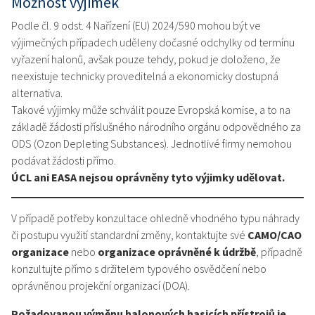
Možnost výjimek
Podle čl. 9 odst. 4 Nařízení (EU) 2024/590 mohou být ve
výjimečných případech uděleny dočasné odchylky od termínu
vyřazení halonů, avšak pouze tehdy, pokud je doloženo, že
neexistuje technicky proveditelná a ekonomicky dostupná
alternativa.
Takové výjimky může schválit pouze Evropská komise, a to na
základě žádosti příslušného národního orgánu odpovědného za
ODS (Ozon Depleting Substances). Jednotlivé firmy nemohou
podávat žádosti přímo.
ÚCL ani EASA nejsou oprávněny tyto výjimky udělovat.
V případě potřeby konzultace ohledně vhodného typu náhrady
či postupu využití standardní změny, kontaktujte své
CAMO/CAO
organizace
nebo
organizace oprávněné k údržbě
, případně
konzultujte přímo s držitelem typového osvědčení nebo
oprávněnou projekční organizací (DOA).
Požadovanou výměnu halonových hasicích přístrojů je