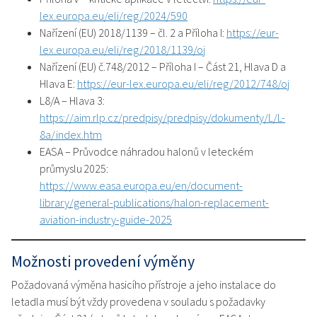
lex.europa.eu/eli/reg/2024/590
Nařízení (EU) 2018/1139 – čl. 2 a Příloha I:
https://eur-
lex.europa.eu/eli/reg/2018/1139/oj
Nařízení (EU) č.748/2012 – Příloha I – Část 21, Hlava D a
Hlava E:
https://eur-lex.europa.eu/eli/reg/2012/748/oj
L8/A – Hlava 3:
https://aim.rlp.cz/predpisy/predpisy/dokumenty/L/L-
8a/index.htm
EASA – Průvodce náhradou halonů v leteckém
průmyslu 2025:
https://www.easa.europa.eu/en/document-
library/general-publications/halon-replacement-
aviation-industry-guide-2025
Možnosti provedení výměny
Požadovaná výměna hasicího přístroje a jeho instalace do
letadla musí být vždy provedena v souladu s požadavky