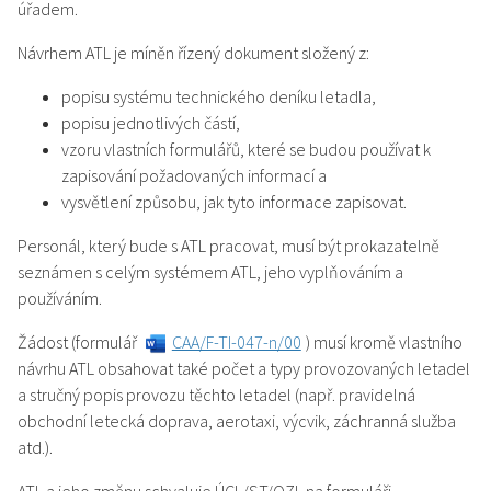
úřadem.
Návrhem ATL je míněn řízený dokument složený z:
popisu systému technického deníku letadla,
popisu jednotlivých částí,
vzoru vlastních formulářů, které se budou používat k
zapisování požadovaných informací a
vysvětlení způsobu, jak tyto informace zapisovat.
Personál, který bude s ATL pracovat, musí být prokazatelně
seznámen s celým systémem ATL, jeho vyplňováním a
používáním.
Žádost (formulář
CAA/F-TI-047-n/00
) musí kromě vlastního
návrhu ATL obsahovat také počet a typy provozovaných letadel
a stručný popis provozu těchto letadel (např. pravidelná
obchodní letecká doprava, aerotaxi, výcvik, záchranná služba
atd.).