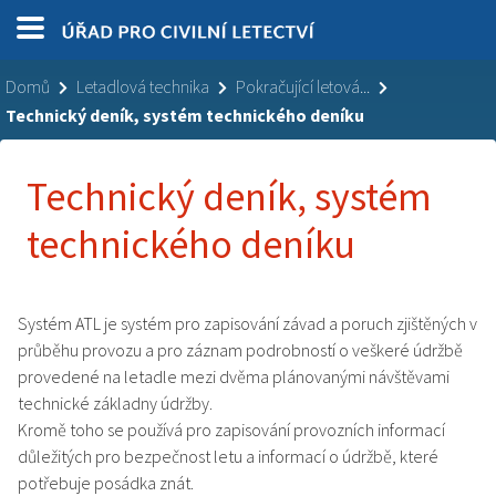
Domů
Letadlová technika
Pokračující letová...
Technický deník, systém technického deníku
Technický deník, systém
technického deníku
Systém ATL je systém pro zapisování závad a poruch zjištěných v
průběhu provozu a pro záznam podrobností o veškeré údržbě
provedené na letadle mezi dvěma plánovanými návštěvami
technické základny údržby.
Kromě toho se používá pro zapisování provozních informací
důležitých pro bezpečnost letu a informací o údržbě, které
potřebuje posádka znát.