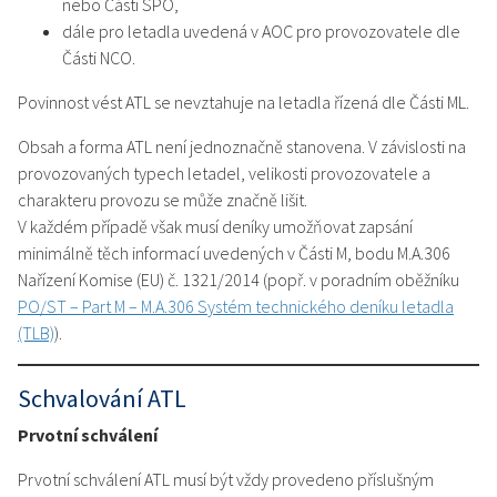
nebo Části SPO,
dále pro letadla uvedená v AOC pro provozovatele dle
Části NCO.
Povinnost vést ATL se nevztahuje na letadla řízená dle Části ML.
Obsah a forma ATL není jednoznačně stanovena. V závislosti na
provozovaných typech letadel, velikosti provozovatele a
charakteru provozu se může značně lišit.
V každém případě však musí deníky umožňovat zapsání
minimálně těch informací uvedených v Části M, bodu M.A.306
Nařízení Komise (EU) č. 1321/2014 (popř. v poradním oběžníku
PO/ST – Part M – M.A.306 Systém technického deníku letadla
(TLB)
).
Schvalování ATL
Prvotní schválení
Prvotní schválení ATL musí být vždy provedeno příslušným