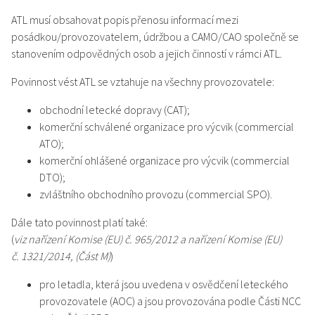
ATL musí obsahovat popis přenosu informací mezi
posádkou/provozovatelem, údržbou a CAMO/CAO společně se
stanovením odpovědných osob a jejich činností v rámci ATL.
Povinnost vést ATL se vztahuje na všechny provozovatele:
obchodní letecké dopravy (CAT);
komerční schválené organizace pro výcvik (commercial
ATO);
komerční ohlášené organizace pro výcvik (commercial
DTO);
zvláštního obchodního provozu (commercial SPO).
Dále tato povinnost platí také:
(
viz nařízení Komise (EU) č. 965/2012 a nařízení Komise (EU)
č. 1321/2014, (Část M)
)
pro letadla, která jsou uvedena v osvědčení leteckého
provozovatele (AOC) a jsou provozována podle Části NCC