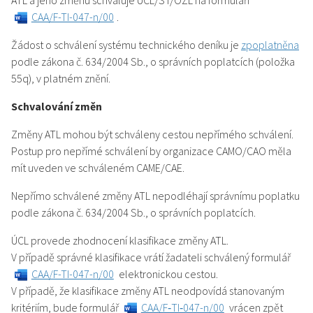
ATL a jeho změnu schvaluje ÚCL/ST/OZL na formuláři
CAA/F-TI-047-n/00
.
Žádost o schválení systému technického deníku je
zpoplatněna
podle zákona č. 634/2004 Sb., o správních poplatcích (položka
55q), v platném znění.
Schvalování změn
Změny ATL mohou být schváleny cestou nepřímého schválení.
Postup pro nepřímé schválení by organizace CAMO/CAO měla
mít uveden ve schváleném CAME/CAE.
Nepřímo schválené změny ATL nepodléhají správnímu poplatku
podle zákona č. 634/2004 Sb., o správních poplatcích.
ÚCL provede zhodnocení klasifikace změny ATL.
V případě správné klasifikace vrátí žadateli schválený formulář
CAA/F-TI-047-n/00
elektronickou cestou.
V případě, že klasifikace změny ATL neodpovídá stanovaným
kritériím, bude formulář
CAA/F‑TI‑047-n/00
vrácen zpět