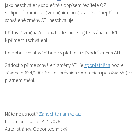
jako neschválený společně s dopisem ředitele OZL
s připomínkami a zdůvodněním, proč klasifikaci nepřímo
schválené změny ATL neschvaluje.
Příslušná změna ATL pak bude muset být zaslána na ÚCL
k přímému schválení.
Po dobu schvalování bude v platnosti původní změna ATL.
Žádost o přímé schválení změny ATL je
zpoplatněna
podle
zákona č. 634/2004 Sb., o správních poplatcích (položka 55r), v
platném znění.
Máte nejasnosti?
Zanechte nám vzkaz
Datum publikace: 8. 7. 2026
Autor stránky: Odbor technický