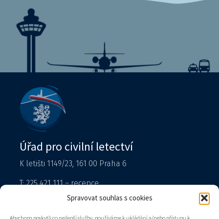
Úřad pro civilní letectví
K letišti 1149/23, 161 00 Praha 6
T: 225 421 111 – recepce
Tiskový mluvčí
Spravovat souhlas s cookies
podatelna@caa.gov.cz
Abychom poskytli co nejlepší služby, používáme k ukládání a/nebo přístupu k