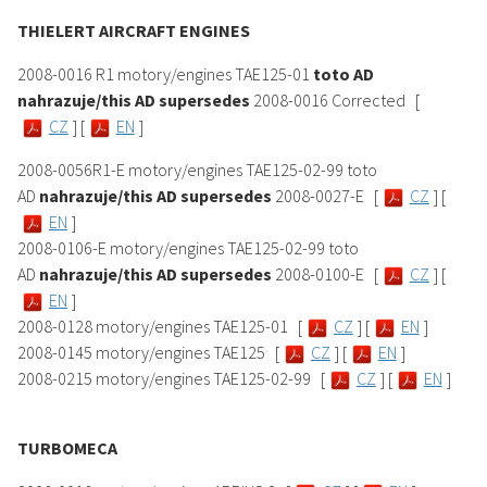
THIELERT AIRCRAFT ENGINES
2008-0016 R1 motory/engines TAE125-01
toto AD
nahrazuje/this AD supersedes
2008-0016 Corrected [
CZ
] [
EN
]
2008-0056R1-E motory/engines TAE125-02-99 toto
AD
nahrazuje/this AD supersedes
2008-0027-E [
CZ
] [
EN
]
2008-0106-E motory/engines TAE125-02-99 toto
AD
nahrazuje/this AD supersedes
2008-0100-E [
CZ
] [
EN
]
2008-0128 motory/engines TAE125-01 [
CZ
] [
EN
]
2008-0145 motory/engines TAE125 [
CZ
] [
EN
]
2008-0215 motory/engines TAE125-02-99 [
CZ
] [
EN
]
TURBOMECA