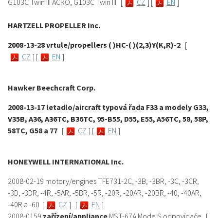
G103C Twin III ACRO, G103C Twin III
[
CZ
] [
EN
]
HARTZELL PROPELLER Inc.
2008-13-28 vrtule/propellers ( )HC-( )(2,3)Y(K,R)-2
[
CZ
] [
EN
]
Hawker Beechcraft Corp.
2008-13-17 letadlo/aircraft typová řada F33 a modely G33,
V35B, A36, A36TC, B36TC, 95-B55, D55, E55, A56TC, 58, 58P,
58TC, G58 a 77
[
CZ
] [
EN
]
HONEYWELL INTERNATIONAL Inc.
2008-02-19 motory/engines TFE731-2C, -3B, -3BR, -3C, -3CR,
-3D, -3DR, -4R, -5AR, -5BR, -5R, -20R, -20AR, -20BR, -40, -40AR,
-40R a -60 [
CZ
] [
EN
]
2008-0159
zařízení/appliance
MST-67A Mode S odpovídače [