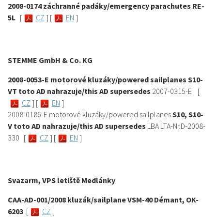
2008-0174 záchranné padáky/emergency parachutes RE-
5L
[
CZ
] [
EN
]
STEMME GmbH & Co. KG
2008-0053-E motorové kluzáky/powered sailplanes S10-
VT toto AD nahrazuje/this AD supersedes
2007-0315-E
[
CZ
] [
EN
]
2008-0186-E motorové kluzáky/powered sailplanes
S10, S10-
V toto AD nahrazuje/this AD supersedes
LBA LTA-Nr.D-2008-
330 [
CZ
] [
EN
]
Svazarm, VPS letiště Medlánky
CAA-AD-001/2008 kluzák/sailplane VSM-40 Démant, OK-
6203
[
CZ
]