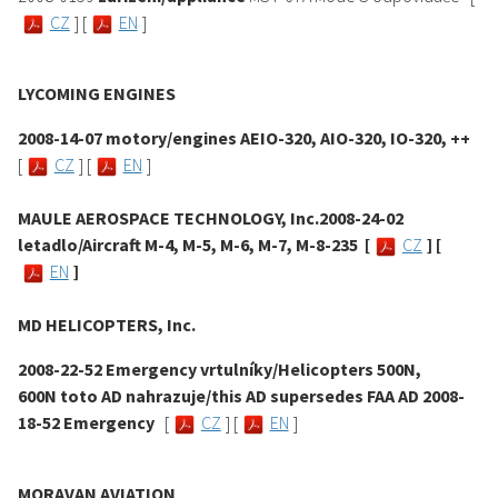
CZ
] [
EN
]
LYCOMING ENGINES
2008-14-07 motory/engines AEIO-320, AIO-320, IO-320, ++
[
CZ
] [
EN
]
MAULE AEROSPACE TECHNOLOGY, Inc.2008-24-02
letadlo/Aircraft M-4, M-5, M-6, M-7, M-8-235 [
CZ
] [
EN
]
MD HELICOPTERS, Inc.
2008-22-52 Emergency vrtulníky/Helicopters 500N,
600N toto AD nahrazuje/this AD supersedes FAA AD 2008-
18-52 Emergency
[
CZ
] [
EN
]
MORAVAN AVIATION