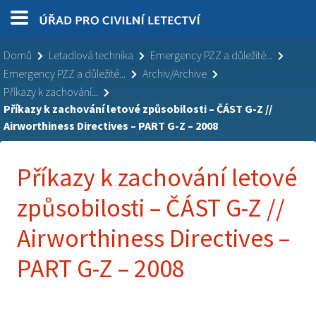
Domů
Letadlová technika
Emergency PZZ a důležité...
Emergency PZZ a důležité...
Archiv/Archive
Příkazy k zachování...
Příkazy k zachování letové způsobilosti – ČÁST G-Z //
Airworthiness Directives – PART G-Z – 2008
Příkazy k zachování letové
způsobilosti – ČÁST G-Z //
Airworthiness Directives –
PART G-Z – 2008