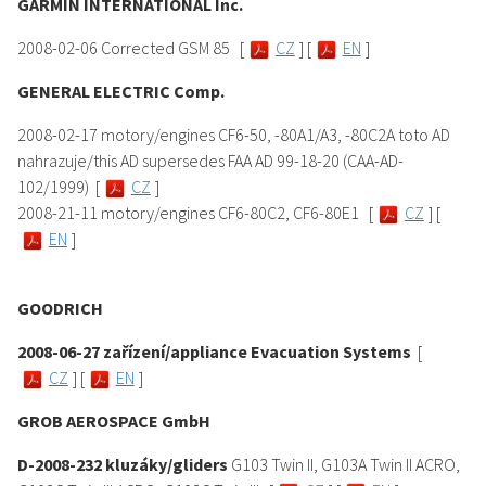
GARMIN INTERNATIONAL Inc.
2008-02-06 Corrected GSM 85 [
CZ
] [
EN
]
GENERAL ELECTRIC Comp.
2008-02-17 motory/engines CF6-50, -80A1/A3, -80C2A toto AD
nahrazuje/this AD supersedes FAA AD 99-18-20 (CAA-AD-
102/1999) [
CZ
]
2008-21-11 motory/engines CF6-80C2, CF6-80E1 [
CZ
] [
EN
]
GOODRICH
2008-06-27 zařízení/appliance Evacuation Systems
[
CZ
] [
EN
]
GROB AEROSPACE GmbH
D-2008-232 kluzáky/gliders
G103 Twin II, G103A Twin II ACRO,