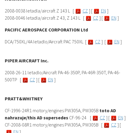
2008-0038 letadla/aircraft Z 143 L [
CZ
] [
EN
]
2008-0046 letadla/aircraft Z 43, Z 143 L [
CZ
] [
EN
]
PACIFIC AEROSPACE CORPORATION Ltd
DCA/750XL/4A letadlo/Aircraft PAC 750XL [
CZ
] [
EN
]
PIPER AIRCRAFT Inc.
2008-26-11 letadlo/Aircraft PA-46-350P, PA-46R-350T, PA-46-
500TP [
CZ
] [
EN
]
PRATT&WHITNEY
CF-1996-24R1 motory/engines PW305A, PW305B
toto AD
nahrazuje/this AD supersedes
CF-96-24 [
CZ
] [
EN
]
CF-2008-08R1 motory/engines PW305A, PW305B [
CZ
] [
EN
]