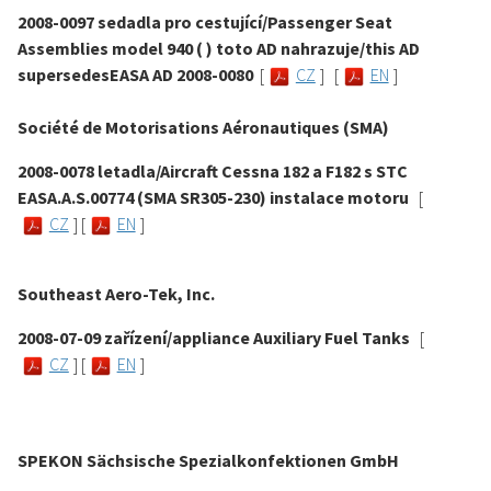
2008-0097 sedadla pro cestující/Passenger Seat
Assemblies model 940 ( ) toto AD nahrazuje/this AD
supersedesEASA AD 2008-0080
[
CZ
]
[
EN
]
Société de Motorisations Aéronautiques (SMA)
2008-0078 letadla/Aircraft Cessna 182 a F182 s STC
EASA.A.S.00774 (SMA SR305-230) instalace motoru
[
CZ
] [
EN
]
Southeast Aero-Tek, Inc.
2008-07-09 zařízení/appliance Auxiliary Fuel Tanks
[
CZ
] [
EN
]
SPEKON Sächsische Spezialkonfektionen GmbH