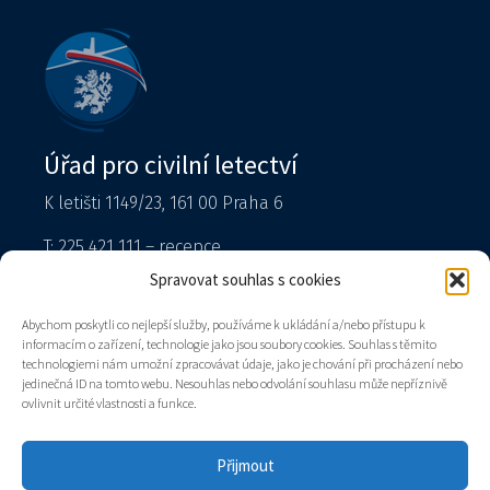
Úřad pro civilní letectví
K letišti 1149/23, 161 00 Praha 6
T: 225 421 111 – recepce
Tiskový mluvčí
Spravovat souhlas s cookies
podatelna@caa.gov.cz
Abychom poskytli co nejlepší služby, používáme k ukládání a/nebo přístupu k
informacím o zařízení, technologie jako jsou soubory cookies. Souhlas s těmito
Datová schránka: v8gaaz5
technologiemi nám umožní zpracovávat údaje, jako je chování při procházení nebo
jedinečná ID na tomto webu. Nesouhlas nebo odvolání souhlasu může nepříznivě
Úřad
ovlivnit určité vlastnosti a funkce.
Kontakty
Mapa stránek
Přijmout