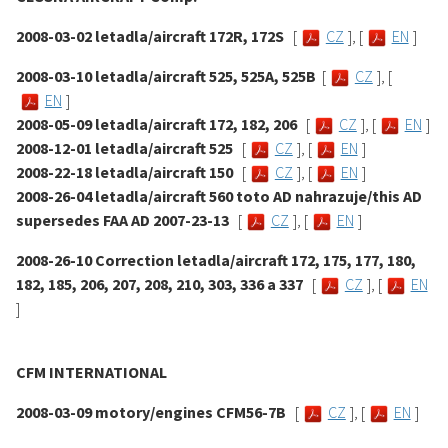
2008-03-02 letadla/aircraft 172R, 172S
[
CZ
], [
EN
]
2008-03-10 letadla/aircraft 525, 525A, 525B
[
CZ
], [
EN
]
2008-05-09 letadla/aircraft 172, 182, 206
[
CZ
], [
EN
]
2008-12-01 letadla/aircraft 525
[
CZ
], [
EN
]
2008-22-18 letadla/aircraft 150
[
CZ
], [
EN
]
2008-26-04 letadla/aircraft 560 toto AD nahrazuje/this AD
supersedes FAA AD 2007-23-13
[
CZ
], [
EN
]
2008-26-10 Correction letadla/aircraft 172, 175, 177, 180,
182, 185, 206, 207, 208, 210, 303, 336 a 337
[
CZ
], [
EN
]
CFM INTERNATIONAL
2008-03-09 motory/engines CFM56-7B
[
CZ
], [
EN
]