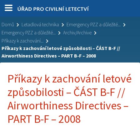
Domů
Letadlová technika
Emergency PZZ a důležité...
Emergency PZZ a důležité...
Archiv/Archive
Příkazy k zachování...
Příkazy k zachování letové způsobilosti – ČÁST B-F //
Airworthiness Directives – PART B-F – 2008
Příkazy k zachování letové
způsobilosti – ČÁST B-F //
Airworthiness Directives –
PART B-F – 2008