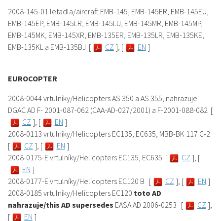
2008-145-01 letadla/aircraft EMB-145, EMB-145ER, EMB-145EU,
EMB-145EP, EMB-145LR, EMB-145LU, EMB-145MR, EMB-145MP,
EMB-145MK, EMB-145XR, EMB-135ER, EMB-135LR, EMB-135KE,
EMB-135KL a EMB-135BJ [
CZ
], [
EN
]
EUROCOPTER
2008-0044 vrtulníky/Helicopters AS 350 a AS 355, nahrazuje
DGAC AD F- 2001-087-062 (CAA-AD-027/2001) a F-2001-088-082 [
CZ
], [
EN
]
2008-0113 vrtulníky/Helicopters EC135, EC635, MBB-BK 117 C-2
[
CZ
], [
EN
]
2008-0175-E vrtulníky/Helicopters EC135, EC635 [
CZ
], [
EN
]
2008-0177-E vrtulníky/Helicopters EC120 B [
CZ
], [
EN
]
2008-0185 vrtulníky/Helicopters EC120
toto AD
nahrazuje/this AD supersedes
EASA AD 2006-0253 [
CZ
],
[
EN
]