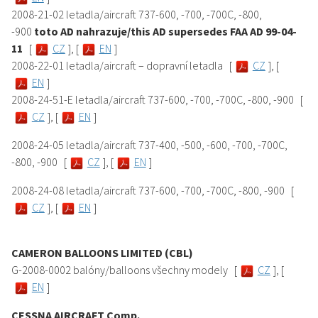
2008-21-02 letadla/aircraft 737-600, -700, -700C, -800,
-900
toto AD nahrazuje/this AD supersedes FAA AD 99-04-
11
[
CZ
], [
EN
]
2008-22-01 letadla/aircraft – dopravní letadla [
CZ
], [
EN
]
2008-24-51-E letadla/aircraft 737-600, -700, -700C, -800, -900 [
CZ
], [
EN
]
2008-24-05 letadla/aircraft 737-400, -500, -600, -700, -700C,
-800, -900 [
CZ
], [
EN
]
2008-24-08 letadla/aircraft 737-600, -700, -700C, -800, -900 [
CZ
], [
EN
]
CAMERON BALLOONS LIMITED (CBL)
G-2008-0002 balóny/balloons všechny modely
[
CZ
], [
EN
]
CESSNA AIRCRAFT Comp.