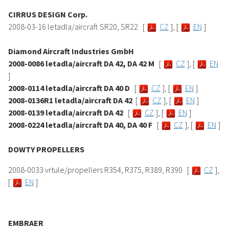
CIRRUS DESIGN Corp.
2008-03-16 letadla/aircraft SR20, SR22 [
CZ
], [
EN
]
Diamond Aircraft Industries GmbH
2008-0086 letadla/aircraft DA 42, DA 42 M
[
CZ
], [
EN
]
2008-0114 letadla/aircraft DA 40 D
[
CZ
], [
EN
]
2008-0136R1 letadla/aircraft DA 42
[
CZ
], [
EN
]
2008-0139 letadla/aircraft DA 42
[
CZ
], [
EN
]
2008-0224 letadla/aircraft DA 40, DA 40 F
[
CZ
], [
EN
]
DOWTY PROPELLERS
2008-0033 vrtule/propellers R354, R375, R389, R390 [
CZ
],
[
EN
]
EMBRAER