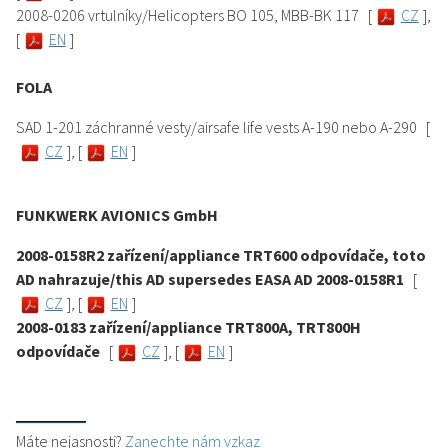
2008-0206 vrtulníky/Helicopters BO 105, MBB-BK 117
[
CZ
],
[
EN
]
FOLA
SAD 1-201 záchranné vesty/airsafe life vests A-190 nebo A-290 [
CZ
], [
EN
]
FUNKWERK AVIONICS GmbH
2008-0158R2 zařízení/appliance TRT600 odpovídače, toto
AD nahrazuje/this AD supersedes EASA AD 2008-0158R1
[
CZ
], [
EN
]
2008-0183 zařízení/appliance TRT800A, TRT800H
odpovídače
[
CZ
], [
EN
]
Máte nejasnosti?
Zanechte nám vzkaz