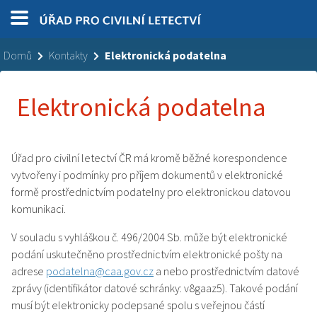
Domů
Kontakty
Elektronická podatelna
Elektronická podatelna
Úřad pro civilní letectví ČR má kromě běžné korespondence
vytvořeny i podmínky pro příjem dokumentů v elektronické
formě prostřednictvím podatelny pro elektronickou datovou
komunikaci.
V souladu s vyhláškou č. 496/2004 Sb. může být elektronické
podání uskutečněno prostřednictvím elektronické pošty na
adrese
podatelna@caa.gov.cz
a nebo prostřednictvím datové
zprávy (identifikátor datové schránky: v8gaaz5). Takové podání
musí být elektronicky podepsané spolu s veřejnou částí