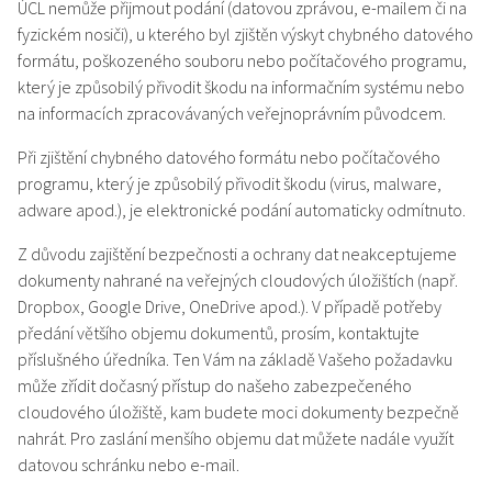
ÚCL nemůže přijmout podání (datovou zprávou, e-mailem či na
fyzickém nosiči), u kterého byl zjištěn výskyt chybného datového
formátu, poškozeného souboru nebo počítačového programu,
který je způsobilý přivodit škodu na informačním systému nebo
na informacích zpracovávaných veřejnoprávním původcem.
Při zjištění chybného datového formátu nebo počítačového
programu, který je způsobilý přivodit škodu (virus, malware,
adware apod.), je elektronické podání automaticky odmítnuto.
Z důvodu zajištění bezpečnosti a ochrany dat neakceptujeme
dokumenty nahrané na veřejných cloudových úložištích (např.
Dropbox, Google Drive, OneDrive apod.). V případě potřeby
předání většího objemu dokumentů, prosím, kontaktujte
příslušného úředníka. Ten Vám na základě Vašeho požadavku
může zřídit dočasný přístup do našeho zabezpečeného
cloudového úložiště, kam budete moci dokumenty bezpečně
nahrát. Pro zaslání menšího objemu dat můžete nadále využít
datovou schránku nebo e-mail.