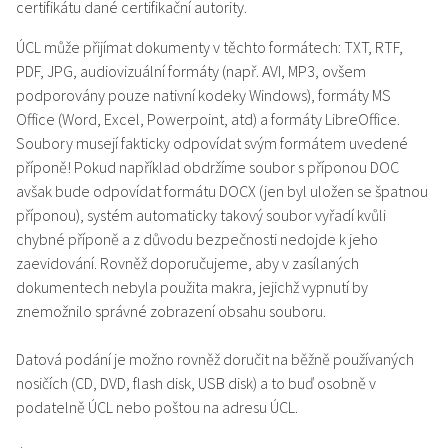
certifikátu dané certifikační autority.
ÚCL může přijímat dokumenty v těchto formátech: TXT, RTF,
PDF, JPG, audiovizuální formáty (např. AVI, MP3, ovšem
podporovány pouze nativní kodeky Windows), formáty MS
Office (Word, Excel, Powerpoint, atd) a formáty LibreOffice.
Soubory musejí fakticky odpovídat svým formátem uvedené
příponě! Pokud například obdržíme soubor s příponou DOC
avšak bude odpovídat formátu DOCX (jen byl uložen se špatnou
příponou), systém automaticky takový soubor vyřadí kvůli
chybné příponě a z důvodu bezpečnosti nedojde k jeho
zaevidování. Rovněž doporučujeme, aby v zasílaných
dokumentech nebyla použita makra, jejichž vypnutí by
znemožnilo správné zobrazení obsahu souboru.
Datová podání je možno rovněž doručit na běžně používaných
nosičích (CD, DVD, flash disk, USB disk) a to buď osobně v
podatelně ÚCL nebo poštou na adresu ÚCL.