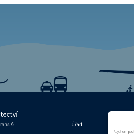
etectví
Praha 6
Úřad
Kontakty
Abychom posky