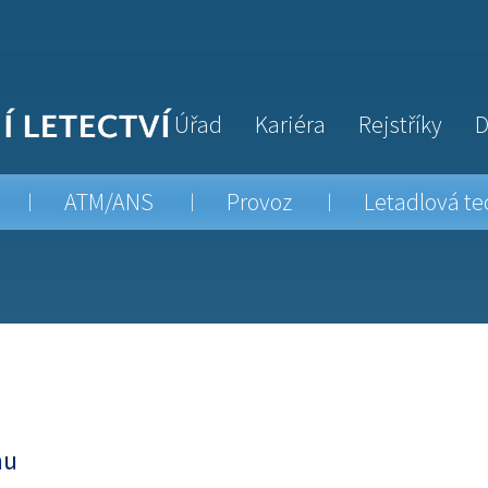
Úřad
Kariéra
Rejstříky
D
ATM/ANS
Provoz
Letadlová te
hu