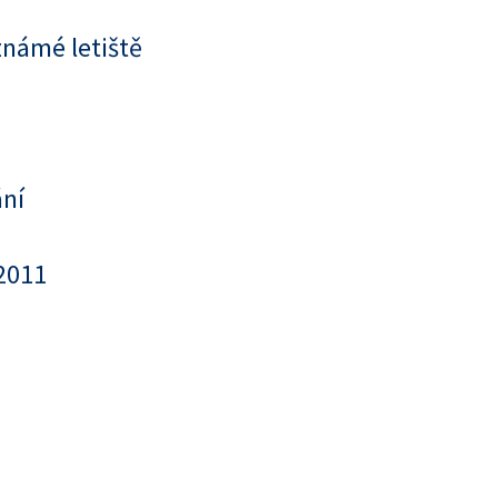
známé letiště
ání
2011