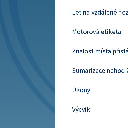
Let na vzdálené ne
Motorová etiketa
Znalost místa přist
Sumarizace nehod 
Úkony
Výcvik