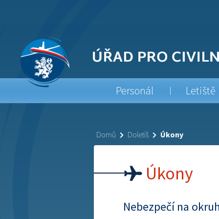
Personál
Letiště
Domů
Doletíš
Úkony
Úkony
Nebezpečí na okru