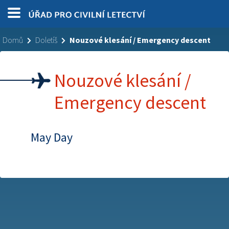
Domů
Doletíš
Nouzové klesání / Emergency descent
Nouzové klesání /
Emergency descent
May Day