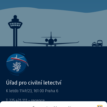
Úřad pro civilní letectví
K letišti 1149/23, 161 00 Praha 6
T: 225 421 111 – recepce
Tiskový mluvčí