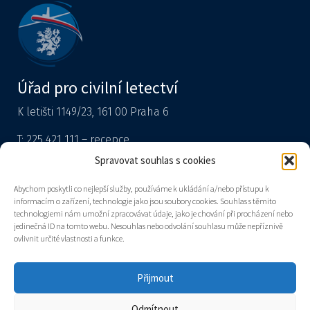
Úřad pro civilní letectví
K letišti 1149/23, 161 00 Praha 6
T: 225 421 111 – recepce
Tiskový mluvčí
Spravovat souhlas s cookies
podatelna@caa.gov.cz
Abychom poskytli co nejlepší služby, používáme k ukládání a/nebo přístupu k
informacím o zařízení, technologie jako jsou soubory cookies. Souhlas s těmito
Datová schránka: v8gaaz5
technologiemi nám umožní zpracovávat údaje, jako je chování při procházení nebo
jedinečná ID na tomto webu. Nesouhlas nebo odvolání souhlasu může nepříznivě
Úřad
ovlivnit určité vlastnosti a funkce.
Kontakty
Mapa stránek
Přijmout
Prohlášení o přístupnosti
Zásady cookies (EU)
Odmítnout