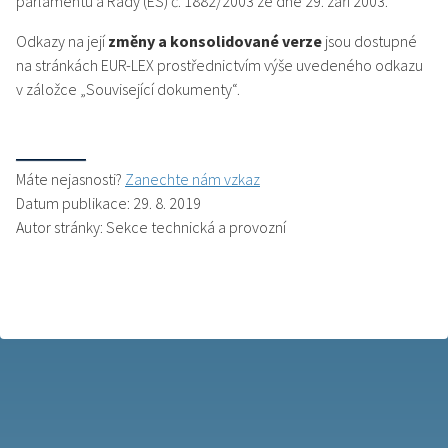
parlamentu a Rady (ES) č. 1882/2003 ze dne 29. září 2003.
Odkazy na její
změny a konsolidované verze
jsou dostupné
na stránkách EUR-LEX prostřednictvím výše uvedeného odkazu
v záložce „Související dokumenty“ .
Máte nejasnosti?
Zanechte nám vzkaz
Datum publikace: 29. 8. 2019
Autor stránky: Sekce technická a provozní