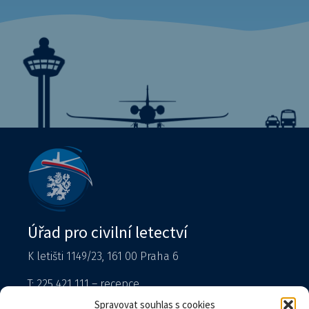
Úřad pro civilní letectví
K letišti 1149/23, 161 00 Praha 6
T: 225 421 111 – recepce
Tiskový mluvčí
Spravovat souhlas s cookies