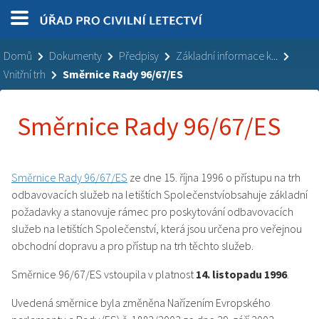
Domů
Dokumenty
Předpisy
Základní informace k...
Vnitřní trh
Směrnice Rady 96/67/ES
Směrnice Rady 96/67/ES
Směrnice Rady 96/67/ES
ze dne 15. října 1996 o přístupu na trh
odbavovacích služeb na letištích Společenstvíobsahuje základní
požadavky a stanovuje rámec pro poskytování odbavovacích
služeb na letištích Společenství, která jsou určena pro veřejnou
obchodní dopravu a pro přístup na trh těchto služeb.
Směrnice 96/67/ES vstoupila v platnost
14. listopadu 1996
.
Uvedená směrnice byla změněna Nařízením Evropského