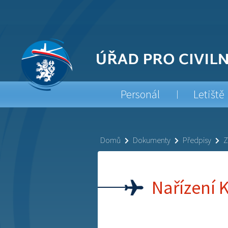
Personál
Letiště
Domů
Dokumenty
Předpisy
Z
Nařízení 