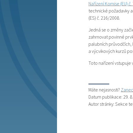
Nařízení Komise (EU) č.
technické požadavky a 
(ES) č. 216/2008.
Jedná se o změny začle
zahrnovat povinné prvk
palubních průvodčích,
a výcvikových kurzů p
Toto nařízení vstupuje
Máte nejasnosti?
Zanec
Datum publikace: 29. 8
Autor stránky: Sekce t