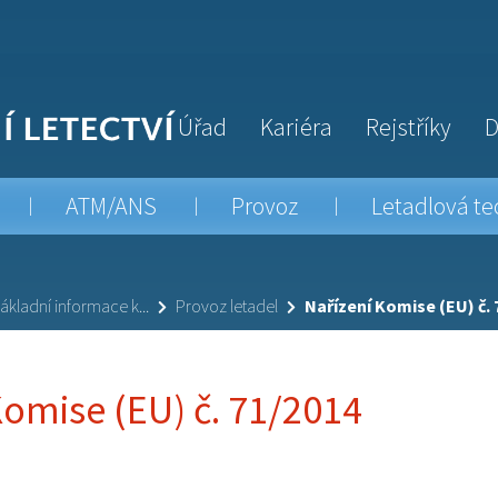
Úřad
Kariéra
Rejstříky
D
ATM/ANS
Provoz
Letadlová te
ákladní informace k...
Provoz letadel
Nařízení Komise (EU) č. 
Komise (EU) č. 71/2014