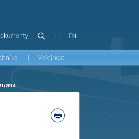
okumenty
CZ
EN
chnika
Veřejnost
71/2014