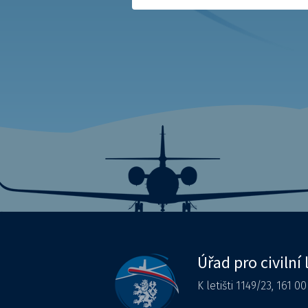
Úřad pro civilní 
K letišti 1149/23, 161 0