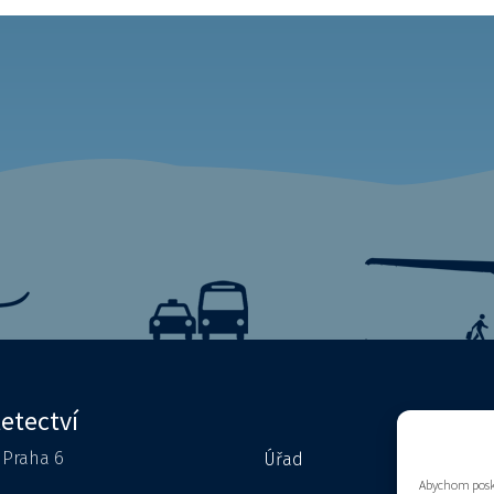
letectví
0 Praha 6
Úřad
Kontakty
Abychom posky