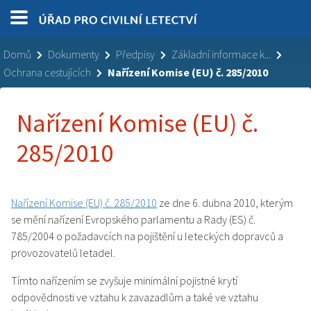
Domů
Dokumenty
Předpisy
Základní informace k...
Ochrana cestujících
Nařízení Komise (EU) č. 285/2010
Nařízení Komise (EU) č.
285/2010
Nařízení Komise (EU) č. 285/2010
ze dne 6. dubna 2010, kterým
se mění nařízení Evropského parlamentu a Rady (ES) č.
785/2004 o požadavcích na pojištění u leteckých dopravců a
provozovatelů letadel.
Tímto nařízením se zvyšuje minimální pojistné krytí
odpovědnosti ve vztahu k zavazadlům a také ve vztahu