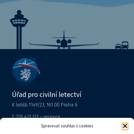
Úřad pro civilní letectví
K letišti 1149/23, 161 00 Praha 6
T: 225 421 111 – recepce
Tiskový mluvčí
Spravovat souhlas s cookies