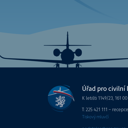
Úřad pro civilní 
K letišti 1149/23, 161 0
T: 225 421 111 – recepc
Tiskový mluvčí