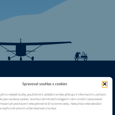
Spravovat souhlas s cookies
Mapa stránek
tli co nejlepší služby, používáme k ukládání a/nebo přístupu k informacím o zařízení,
Zásady cookies (EU)
ako jsou soubory cookies. Souhlas s těmito technologiemi nám umožní zpracovávat
e chování při procházení nebo jedinečná ID na tomto webu. Nesouhlas nebo odvolání
nepříznivě ovlivnit určité vlastnosti a funkce.