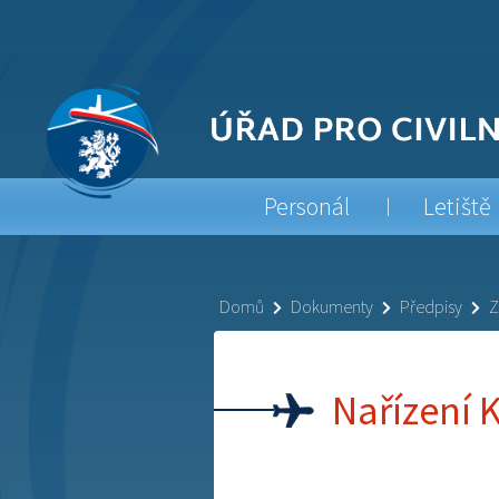
Personál
Letiště
Domů
Dokumenty
Předpisy
Z
Nařízení 