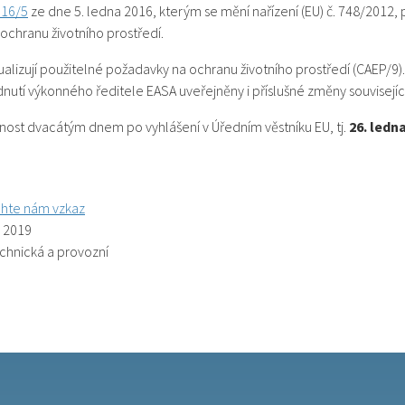
016/5
ze dne 5. ledna 2016, kterým se mění nařízení (EU) č. 748/2012,
chranu životního prostředí .
ualizují použitelné požadavky na ochranu životního prostředí (CAEP/9)
nutí výkonného ředitele EASA uveřejněny i příslušné změny souvisej
atnost dvacátým dnem po vyhlášení v Úředním věstníku EU, tj.
26. ledn
hte nám vzkaz
. 2019
echnická a provozní