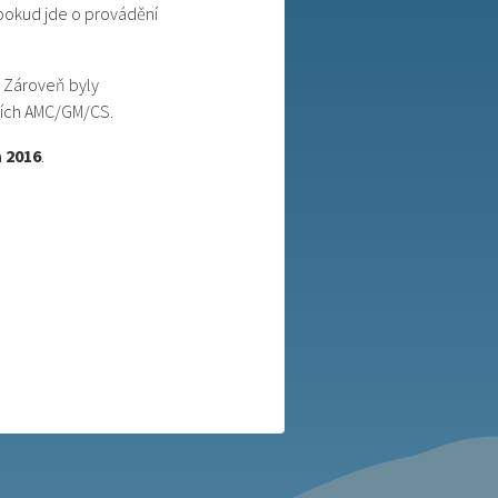
 pokud jde o provádění
. Zároveň byly
ících AMC/GM/CS.
a 2016
.