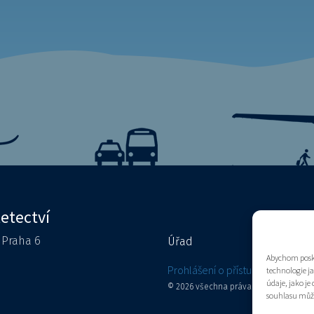
letectví
0 Praha 6
Úřad
Kontakty
Abychom posky
e
Prohlášení o přístupnosti
technologie j
údaje, jako j
© 2026 všechna práva vyhrazena
souhlasu může 