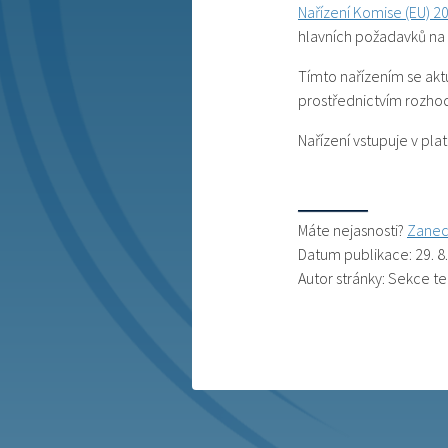
Nařízení Komise (EU) 2
hlavních požadavků na o
Tímto nařízením se akt
prostřednictvím rozhod
Nařízení vstupuje v pl
Máte nejasnosti?
Zanec
Datum publikace: 29. 8
Autor stránky: Sekce t