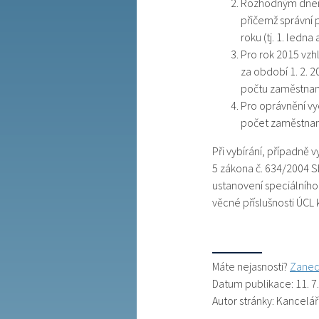
Rozhodným dnem 
přičemž správní 
roku (tj. 1. ledna 
Pro rok 2015 vzh
za období 1. 2. 
počtu zaměstnanc
Pro oprávnění vy
počet zaměstnan
Při vybírání, případn
5 zákona č. 634/2004 Sb
ustanovení speciálního
věcné příslušnosti ÚCL
Máte nejasnosti?
Zanec
Datum publikace: 11. 7
Autor stránky: Kancelá