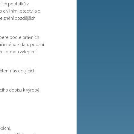
ích poplatků v
 civilním letectví a o
e znění pozdějších
vybere podle právních
 účinného k datu podání
zen formou vylepení
ělení následujících
cího dopisu k výrobě
kách).