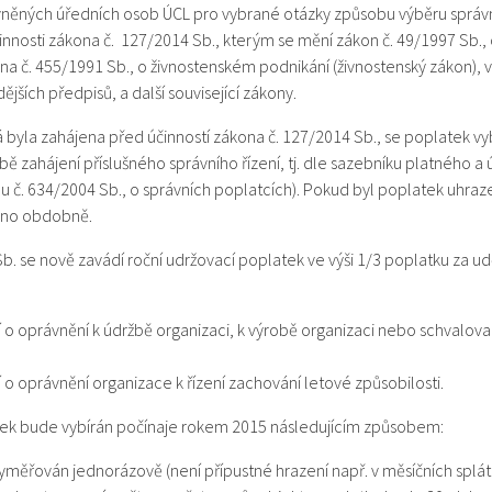
vněných úředních osob ÚCL pro vybrané otázky způsobu výběru správn
činnosti zákona č. 127/2014 Sb., kterým se mění zákon č. 49/1997 Sb., o
a č. 455/1991 Sb., o živnostenském podnikání (živnostenský zákon), v
ějších předpisů, a další související zákony.
rá byla zahájena před účinností zákona č. 127/2014 Sb., se poplatek 
ě zahájení příslušného správního řízení, tj. dle sazebníku platného a
onu č. 634/2004 Sb., o správních poplatcích). Pokud byl poplatek uhra
áno obdobně.
. se nově zavádí roční udržovací poplatek ve výši 1/3 poplatku za ud
 o oprávnění k údržbě organizaci, k výrobě organizaci nebo schvalova
 o oprávnění organizace k řízení zachování letové způsobilosti.
tek bude vybírán počínaje rokem 2015 následujícím způsobem:
měřován jednorázově (není přípustné hrazení např. v měsíčních splát