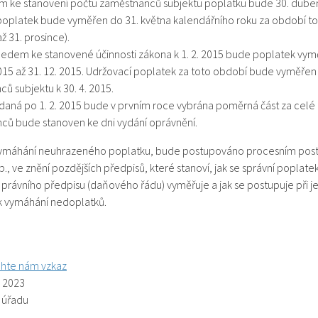
ke stanovení počtu zaměstnanců subjektu poplatku bude 30. duben
poplatek bude vyměřen do 31. května kalendářního roku za období t
až 31. prosince).
ledem ke stanovené účinnosti zákona k 1. 2. 2015 bude poplatek vyměř
2015 až 31. 12. 2015. Udržovací poplatek za toto období bude vyměřen
ů subjektu k 30. 4. 2015.
daná po 1. 2. 2015 bude v prvním roce vybrána poměrná část za celé
ců bude stanoven ke dni vydání oprávnění.
ě vymáhání neuhrazeného poplatku, bude postupováno procesním pos
., ve znění pozdějších předpisů, které stanoví, jak se správní poplate
 právního předpisu (daňového řádu) vyměřuje a jak se postupuje při j
 k vymáhání nedoplatků.
hte nám vzkaz
. 2023
ř úřadu