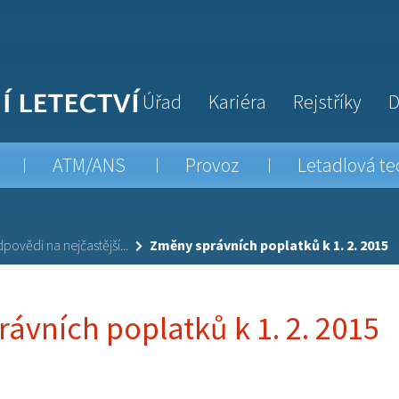
Úřad
Kariéra
Rejstříky
D
ATM/ANS
Provoz
Letadlová te
povědi na nejčastější...
Změny správních poplatků k 1. 2. 2015
ávních poplatků k 1. 2. 2015