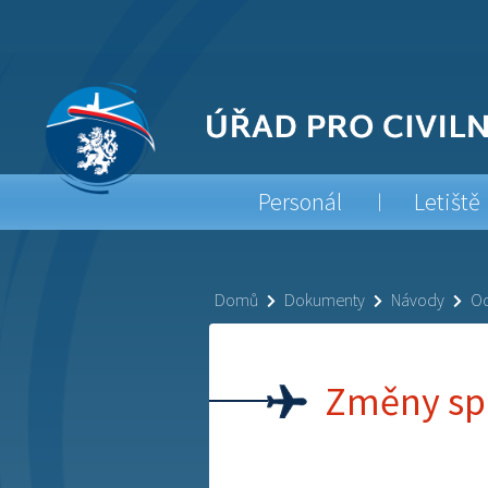
Personál
Letiště
Domů
Dokumenty
Návody
Od
Změny spr