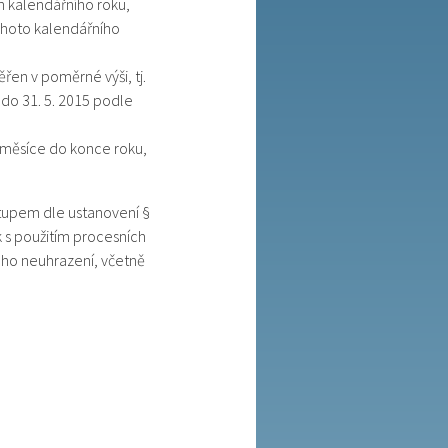
 kalendářního roku,
ohoto kalendářního
en v poměrné výši, tj.
 do 31. 5. 2015 podle
 měsíce do konce roku,
tupem dle ustanovení §
k s použitím procesních
eho neuhrazení, včetně