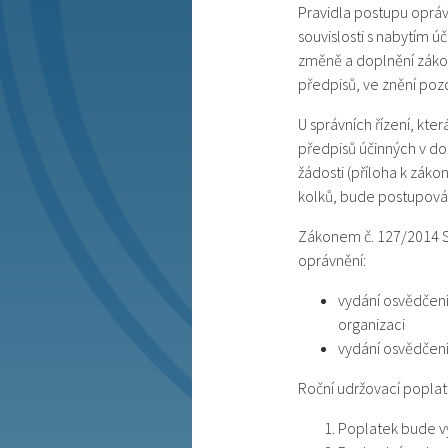
Pravidla postupu oprá
souvislosti s nabytím ú
změně a doplnění zákon
předpisů, ve znění pozd
U správních řízení, kte
předpisů účinných v dob
žádosti (příloha k zák
kolků, bude postupov
Zákonem č. 127/2014 Sb
oprávnění:
vydání osvědčení
organizaci
vydání osvědčení
Roční udržovací popla
Poplatek bude vy