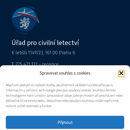
Úřad pro civilní letectví
K letišti 1149/23, 161 00 Praha 6
T: 225 421 111 – recepce
Tiskový mluvčí
Spravovat souhlas s cookies
podatelna@caa.gov.cz
Abychom poskytli co nejlepší služby, používáme k ukládání a/nebo přístupu k
informacím o zařízení, technologie jako jsou soubory cookies. Souhlas s těmito
Datová schránka: v8gaaz5
technologiemi nám umožní zpracovávat údaje, jako je chování při procházení nebo
jedinečná ID na tomto webu. Nesouhlas nebo odvolání souhlasu může nepříznivě
Úřad
ovlivnit určité vlastnosti a funkce.
Kontakty
Mapa stránek
Přijmout