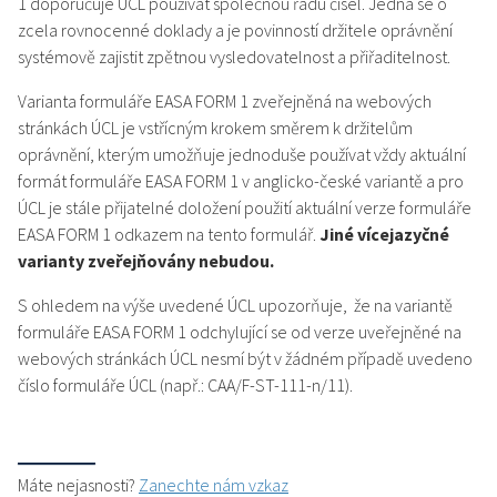
1 doporučuje ÚCL používat společnou řadu čísel. Jedná se o
zcela rovnocenné doklady a je povinností držitele oprávnění
systémově zajistit zpětnou vysledovatelnost a přiřaditelnost.
Varianta formuláře EASA FORM 1 zveřejněná na webových
stránkách ÚCL je vstřícným krokem směrem k držitelům
oprávnění, kterým umožňuje jednoduše používat vždy aktuální
formát formuláře EASA FORM 1 v anglicko-české variantě a pro
ÚCL je stále přijatelné doložení použití aktuální verze formuláře
EASA FORM 1 odkazem na tento formulář.
Jiné vícejazyčné
varianty zveřejňovány nebudou.
S ohledem na výše uvedené ÚCL upozorňuje, že na variantě
formuláře EASA FORM 1 odchylující se od verze uveřejněné na
webových stránkách ÚCL nesmí být v žádném případě uvedeno
číslo formuláře ÚCL (např.: CAA/F-ST-111-n/11).
Máte nejasnosti?
Zanechte nám vzkaz