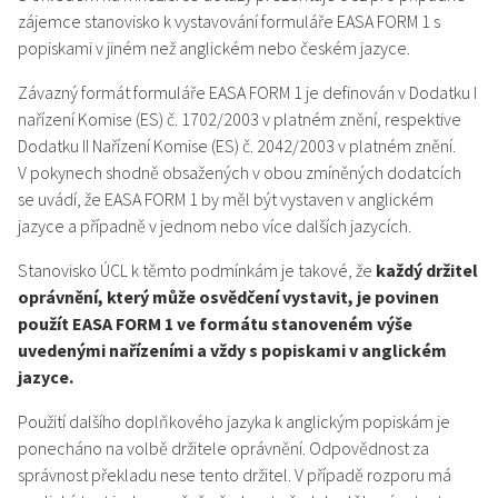
zájemce stanovisko k vystavování formuláře EASA FORM 1 s
popiskami v jiném než anglickém nebo českém jazyce.
Závazný formát formuláře EASA FORM 1 je definován v Dodatku I
nařízení Komise (ES) č. 1702/2003 v platném znění, respektive
Dodatku II Nařízení Komise (ES) č. 2042/2003 v platném znění.
V pokynech shodně obsažených v obou zmíněných dodatcích
se uvádí, že EASA FORM 1 by měl být vystaven v anglickém
jazyce a případně v jednom nebo více dalších jazycích.
Stanovisko ÚCL k těmto podmínkám je takové, že
každý držitel
oprávnění, který může osvědčení vystavit, je povinen
použít EASA FORM 1 ve formátu stanoveném výše
uvedenými nařízeními a vždy s popiskami v anglickém
jazyce.
Použití dalšího doplňkového jazyka k anglickým popiskám je
ponecháno na volbě držitele oprávnění. Odpovědnost za
správnost překladu nese tento držitel. V případě rozporu má