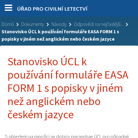
Domů
Dokumenty
Návody
Odpovědi na nejčastější...
Stanovisko ÚCL k používání formuláře EASA FORM 1 s
popisky v jiném než anglickém nebo českém jazyce
Stanovisko ÚCL k
používání formuláře EASA
FORM 1 s popisky v jiném
než anglickém nebo
českém jazyce
S ohledem na množící se dotazy prezentuje ÚCL pro případné