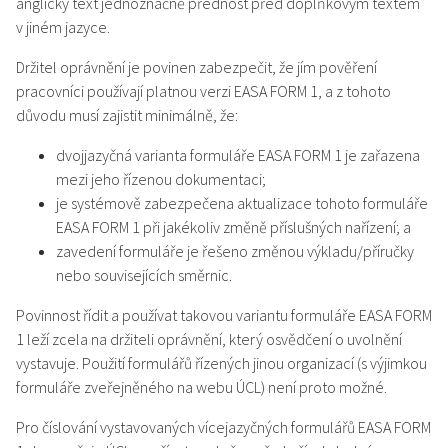
anglický text jednoznačně přednost před doplňkovým textem
v jiném jazyce.
Držitel oprávnění je povinen zabezpečit, že jím pověření
pracovníci používají platnou verzi EASA FORM 1, a z tohoto
důvodu musí zajistit minimálně, že:
dvojjazyčná varianta formuláře EASA FORM 1 je zařazena
mezi jeho řízenou dokumentaci;
je systémově zabezpečena aktualizace tohoto formuláře
EASA FORM 1 při jakékoliv změně příslušných nařízení; a
zavedení formuláře je řešeno změnou výkladu/příručky
nebo souvisejících směrnic.
Povinnost řídit a používat takovou variantu formuláře EASA FORM
1 leží zcela na držiteli oprávnění, který osvědčení o uvolnění
vystavuje. Použití formulářů řízených jinou organizací (s výjimkou
formuláře zveřejněného na webu ÚCL) není proto možné.
Pro číslování vystavovaných vícejazyčných formulářů EASA FORM