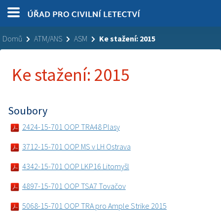
Domů
ATM/ANS
ASM
Ke stažení: 2015
Ke stažení: 2015
Soubory
2424-15-701 OOP TRA48 Plasy
3712-15-701 OOP MS v LH Ostrava
4342-15-701 OOP LKP16 Litomyšl
4897-15-701 OOP TSA7 Tovačov
5068-15-701 OOP TRA pro Ample Strike 2015