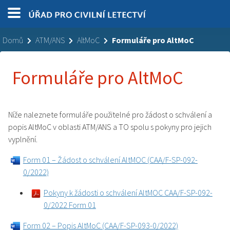
Domů
ATM/ANS
AltMoC
Formuláře pro AltMoC
Formuláře pro AltMoC
Níže naleznete formuláře použitelné pro žádost o schválení a
popis AltMoC v oblasti ATM/ANS a TO spolu s pokyny pro jejich
vyplnění.
Form 01 – Žádost o schválení AltMOC (CAA/F-SP-092-
0/2022)
Pokyny k žádosti o schválení AltMOC CAA/F-SP-092-
0/2022 Form 01
Form 02 – Popis AltMoC (CAA/F-SP-093-0/2022)