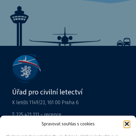
Úřad pro civilní letectví
K letišti 1149/23, 161 00 Praha 6
T: 225 421 111 – recepce
Tiskový mluvčí
Spravovat souhlas s cookies
podatelna@caa.gov.cz