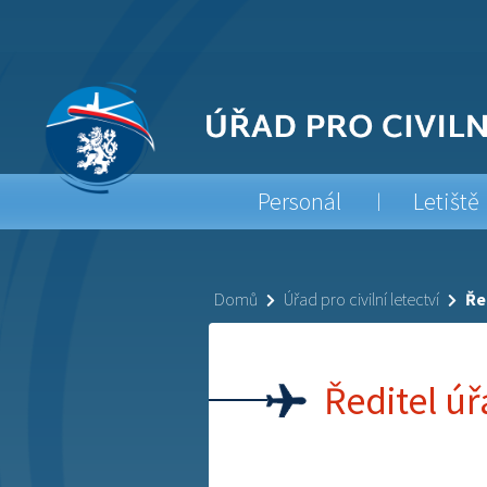
Personál
Letiště
Domů
Úřad pro civilní letectví
Ře
Ředitel ú