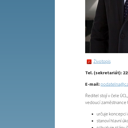
Životopis
Tel. (sekretariát): 22
E-mail:
podatelna@ca
Ředitel stojí v čele ÚC
vedoucí zaměstnance Ú
určuje koncepci 
stanoví hlavní úk
schvaluje plány č