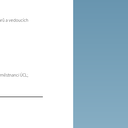
arů a vedoucích
aměstnanci ÚCL;