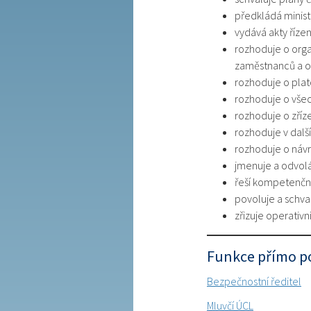
předkládá ministr
vydává akty řízen
rozhoduje o orga
zaměstnanců a o
rozhoduje o pla
rozhoduje o všec
rozhoduje o zříze
rozhoduje v další
rozhoduje o návr
jmenuje a odvol
řeší kompetenční
povoluje a schva
zřizuje operativn
Funkce přímo po
Bezpečnostní ředitel
Mluvčí ÚCL