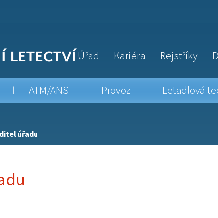
Úřad
Kariéra
Rejstříky
D
ATM/ANS
Provoz
Letadlová te
ditel úřadu
řadu