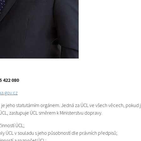
5 422 080
a.gov.cz
L, je jeho statutárním orgánem. Jedná za ÚCL ve všech věcech, pokud ji
CL, zastupuje ÚCL směrem k Ministerstvu dopravy.
činností ÚCL;
oly ÚCL v souladu s jeho působností dle právních předpisů;
inností a rozpočet ÚCL;