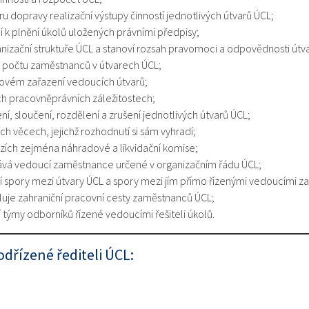
u dopravy realizační výstupy činností jednotlivých útvarů ÚCL;
í k plnění úkolů uložených právními předpisy;
nizační struktuře ÚCL a stanoví rozsah pravomoci a odpovědnosti útv
 počtu zaměstnanců v útvarech ÚCL;
tovém zařazení vedoucích útvarů;
h pracovněprávních záležitostech;
ní, sloučení, rozdělení a zrušení jednotlivých útvarů ÚCL;
ch věcech, jejichž rozhodnutí si sám vyhradí;
zích zejména náhradové a likvidační komise;
ává vedoucí zaměstnance určené v organizačním řádu ÚCL;
 spory mezi útvary ÚCL a spory mezi jím přímo řízenými vedoucími z
luje zahraniční pracovní cesty zaměstnanců ÚCL;
í týmy odborníků řízené vedoucími řešiteli úkolů.
dřízené řediteli ÚCL: